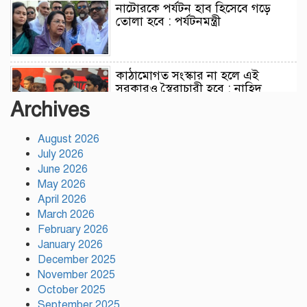
নাটোরকে পর্যটন হাব হিসেবে গড়ে
তোলা হবে : পর্যটনমন্ত্রী
কাঠামোগত সংস্কার না হলে এই
সরকারও স্বৈরাচারী হবে : নাহিদ
ইসলাম
Archives
August 2026
সাকিবকে দেশে ফেরানো নিয়ে আগের
July 2026
অবস্থান থেকে সরে গেলেন ক্রীড়া
প্রতিমন্ত্রী
June 2026
May 2026
April 2026
বৃক্ষরোপণে পরিবেশের ভারসাম্য ও
March 2026
সমৃদ্ধ বাংলাদেশ গড়ার ডাক:
February 2026
পিরোজপুরে বৃক্ষমেলা উদ্বোধন
January 2026
December 2025
November 2025
নতুন কোনো ফ্যাসিবাদকে মাথাচাড়া
দিয়ে উঠতে দেওয়া হবে না: ছাত্র
October 2025
জমিয়ত
September 2025