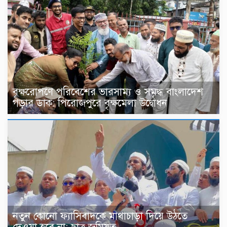
বৃক্ষরোপণে পরিবেশের ভারসাম্য ও সমৃদ্ধ বাংলাদেশ
গড়ার ডাক: পিরোজপুরে বৃক্ষমেলা উদ্বোধন
নতুন কোনো ফ্যাসিবাদকে মাথাচাড়া দিয়ে উঠতে