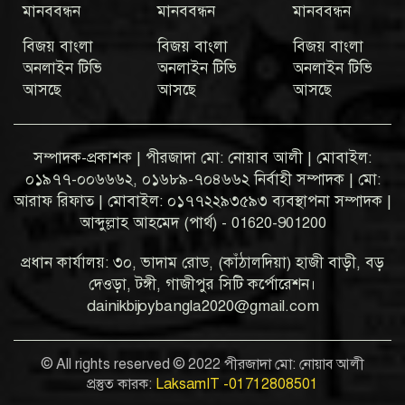
মানববন্ধন
মানববন্ধন
মানববন্ধন
বিজয় বাংলা
বিজয় বাংলা
বিজয় বাংলা
অনলাইন টিভি
অনলাইন টিভি
অনলাইন টিভি
আসছে
আসছে
আসছে
সম্পাদক-প্রকাশক | পীরজাদা মো: নোয়াব আলী | মোবাইল:
০১৯৭৭-০০৬৬৬২, ০১৬৮৯-৭০৪৬৬২ নির্বাহী সম্পাদক | মো:
আরাফ রিফাত | মোবাইল: ০১৭৭২২৯৩৫৯৩ ব্যবস্থাপনা সম্পাদক |
আব্দুল্লাহ আহমেদ (পার্থ) - 01620-901200
প্রধান কার্যালয়: ৩০, ভাদাম রোড, (কাঁঠালদিয়া) হাজী বাড়ী, বড়
দেওড়া, টঙ্গী, গাজীপুর সিটি কর্পোরেশন।
dainikbijoybangla2020@gmail.com
© All rights reserved © 2022 পীরজাদা মো: নোয়াব আলী
প্রস্তুত কারক:
LaksamIT -01712808501