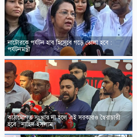
নাটোরকে পর্যটন হাব হিসেবে গড়ে তোলা হবে :
পর্যটনমন্ত্রী
কাঠামোগত সংস্কার না হলে এই সরকারও স্বৈরাচারী
হবে : নাহিদ ইসলাম