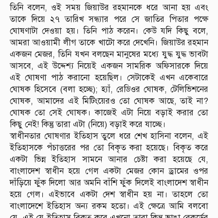
তিনি বলেন, ওই সময় জিয়াউর রহমানকে ধরে আনা হয় এবং
তাকে দিয়ে ২৭ তারিখ সন্ধ্যার পরে সে জাতির পিতার পক্ষে
ঘোষণাটা দেওয়া হয়। তিনি পাঠ করেন। কেউ যদি কিছু বলে,
আমরা আওয়ামী লীগ তাকে খাটো করে দেখেনি। জিয়াউর রহমান
একজন মেজর, তিনি যখন বলছেন মানুষের মধ্যে যুদ্ধ যুদ্ধ ভাবটা
আসবে, এই উদ্দেশ্য নিয়েই একজন সামরিক অফিসারকে দিয়ে
এই ঘোষণা পাঠ করানো হয়েছিল। সেটাকেই এখন একেবারে
ঘোষক হিসেবে (বলা হচ্ছে); হ্যাঁ, রেডিওর ঘোষক, টেলিভিশনের
ঘোষক, আমাদের এই মিটিংয়েরও তো ঘোষক আছে, তাই না?
ঘোষক তো সেই ঘোষক। কাজেই এটা নিয়ে বড়াই করার তো
কিছু নেই! কিন্তু তারা এটা (নিয়ে) বড়াই করে যাচ্ছে।
স্বাধীনতার ঘোষণার ইতিহাস তুলে ধরে শেখ হাসিনা বলেন, এই
ইতিহাসকে পঁচাত্তরের পর তো বিকৃত করা হয়েছে। বিকৃত করে
একটা ভিন্ন ইতিহাস সামনে আনার চেষ্টা করা হয়েছে যে,
বাংলাদেশ স্বাধীন হয়ে গেল একটা মেজর কোন ড্রামের ওপর
দাঁড়িয়ে ফুঁক দিলো আর অমনি বাঁশি ফুঁক দিলেই বাংলাদেশ স্বাধীন
হয়ে গেল। এইভাবে একটা দেশ স্বাধীন হয় না। তাহলে তো
বাংলাদেশে ইতিহাস অন্য রকম হতো। এই ক্ষেত্রে আমি বলবো
যে, এই যে ইতিহাস বিকৃত করে এখনো তারা কিন্তু ভাঙা রেকর্ডের