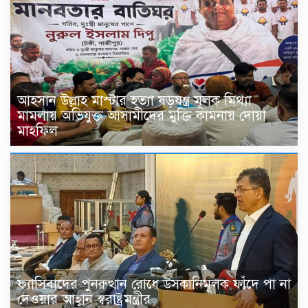
আহসান উল্লাহ মাস্টার হত্যা ষড়যন্ত্র মূলক মিথ্যা
মামলায় অভিযুক্ত আসামীদের মুক্তি কামনায় দোয়া
মাহফিল
ফ্যাসিবাদের পুনরুত্থান রোধে উসকানিমূলক ফাঁদে পা না
দেওয়ার আহ্বান স্বরাষ্ট্রমন্ত্রীর