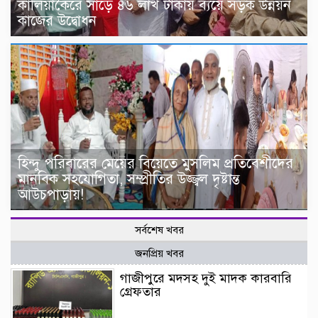
কালিয়াকৈরে সাড়ে ৪৬ লাখ টাকায় ব্যয়ে সড়ক উন্নয়ন
কাজের উদ্বোধন
হিন্দু পরিবারের মেয়ের বিয়েতে মুসলিম প্রতিবেশীদের
মানবিক সহযোগিতা, সম্প্রীতির উজ্জ্বল দৃষ্টান্ত
আউচপাড়ায়!
সর্বশেষ খবর
জনপ্রিয় খবর
গাজীপুরে মদসহ দুই মাদক কারবারি
গ্রেফতার