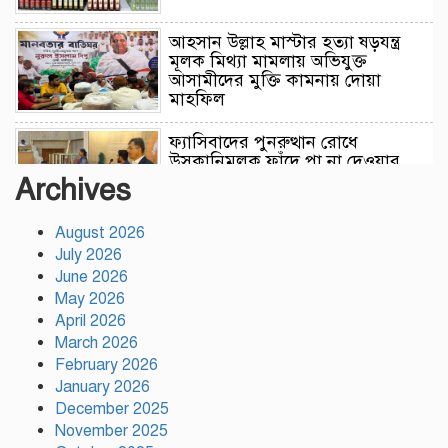
আহসান উল্লাহ মাস্টার হত্যা ষড়যন্ত্র
মূলক মিথ্যা মামলায় অভিযুক্ত
আসামীদের মুক্তি কামনায় দোয়া
মাহফিল
ফ্যাসিবাদের পুনরুত্থান রোধে
উসকানিমূলক ফাঁদে পা না দেওয়ার
আহ্বান স্বরাষ্ট্রমন্ত্রীর
Archives
August 2026
রাজধানীতে গোপন বৈঠক, আওয়ামী
July 2026
লীগের ৬ নেতাকর্মী গ্রেপ্তার
June 2026
May 2026
April 2026
কালিয়াকৈরে সাড়ে ৪৬ লাখ টাকায়
March 2026
ব্যয়ে সড়ক উন্নয়ন কাজের উদ্বোধন
February 2026
January 2026
December 2025
November 2025
হিন্দু পরিবারের মেয়ের বিয়েতে মুসলিম