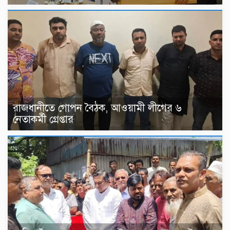
রাজধানীতে গোপন বৈঠক, আওয়ামী লীগের ৬
নেতাকর্মী গ্রেপ্তার