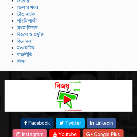
জাতীয়
জেলার খবর
টিভি নাটক
পাঁচমিশালী
প্রথম ফিচার
বিজ্ঞান ও প্রযুক্তি
বিনোদন
মঞ্চ নাটক
রাজনীতি
শিক্ষা
Facebook
Twitter
Linkedin
Instagram
Youtube
Google Plus