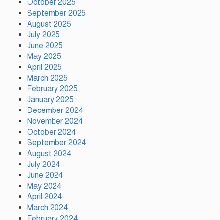
October 2025
প্রতিবেশীদের মানবিক সহযোগিতা,
সম্প্রীতির উজ্জ্বল দৃষ্টান্ত আউচপাড়ায়!
September 2025
August 2025
July 2025
নাটোরের ঐতিহ্যকে সারা বিশ্বে তুলে
June 2025
ধরতে চাই: পর্যটন মন্ত্রী
May 2025
April 2025
March 2025
February 2025
প্রতি ইউনিয়নে খেলার মাঠ ও জেলায়
January 2025
স্পোর্টস ভিলেজ তৈরি হবে: ক্রীড়া
প্রতিমন্ত্রী
December 2024
November 2024
October 2024
অস্ট্রেলিয়ার বিপক্ষে টেস্ট সিরিজ ৫৪
September 2024
রানের ব্যবধানে হারল বাংলাদেশ
August 2024
July 2024
June 2024
May 2024
ময়মনসিংহে ‘সবুজ বাংলাদেশ’
April 2024
সম্মেলনে গাছের চারা বিতরণ
March 2024
February 2024