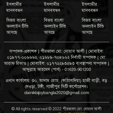
ইসলামীর
ইসলামীর
ইসলামীর
মানববন্ধন
মানববন্ধন
মানববন্ধন
বিজয় বাংলা
বিজয় বাংলা
বিজয় বাংলা
অনলাইন টিভি
অনলাইন টিভি
অনলাইন টিভি
আসছে
আসছে
আসছে
সম্পাদক-প্রকাশক | পীরজাদা মো: নোয়াব আলী | মোবাইল:
০১৯৭৭-০০৬৬৬২, ০১৬৮৯-৭০৪৬৬২ নির্বাহী সম্পাদক | মো:
আরাফ রিফাত | মোবাইল: ০১৭৭২২৯৩৫৯৩ ব্যবস্থাপনা সম্পাদক |
আব্দুল্লাহ আহমেদ (পার্থ) - 01620-901200
প্রধান কার্যালয়: ৩০, ভাদাম রোড, (কাঁঠালদিয়া) হাজী বাড়ী, বড়
দেওড়া, টঙ্গী, গাজীপুর সিটি কর্পোরেশন।
dainikbijoybangla2020@gmail.com
© All rights reserved © 2022 পীরজাদা মো: নোয়াব আলী