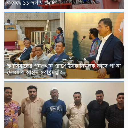
করেছে ১১-দলীয় জোট
ফ্যাসিবাদের পুনরুত্থান রোধে উসকানিমূলক ফাঁদে পা না
দেওয়ার আহ্বান স্বরাষ্ট্রমন্ত্রীর