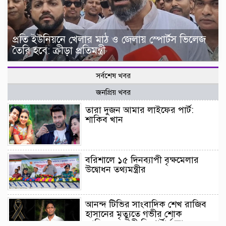
প্রতি ইউনিয়নে খেলার মাঠ ও জেলায় স্পোর্টস ভিলেজ
তৈরি হবে: ক্রীড়া প্রতিমন্ত্রী
সর্বশেষ খবর
জনপ্রিয় খবর
তারা দুজন আমার লাইফের পার্ট:
শাকিব খান
বরিশালে ১৫ দিনব্যাপী বৃক্ষমেলার
উদ্বোধন তথ্যমন্ত্রীর
আনন্দ টিভির সাংবাদিক শেখ রাজিব
হাসানের মৃত্যুতে গভীর শোক
জানিয়েছেন টঙ্গী রিপোর্টার্স ক্লাবের