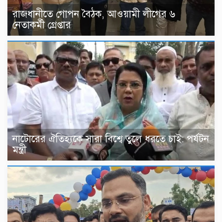
রাজধানীতে গোপন বৈঠক, আওয়ামী লীগের ৬
নেতাকর্মী গ্রেপ্তার
নাটোরের ঐতিহ্যকে সারা বিশ্বে তুলে ধরতে চাই: পর্যটন
মন্ত্রী