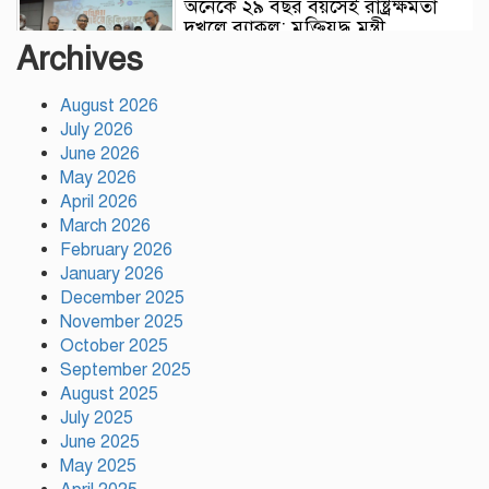
অনেকে ২৯ বছর বয়সেই রাষ্ট্রক্ষমতা
দখলে ব্যাকুল: মুক্তিযুদ্ধ মন্ত্রী
Archives
August 2026
পূবাইলে আড়াই বছরের শিশুকে ধর্ষণ
July 2026
চেষ্টার অভিযোগে ভাড়াটিয়া গ্রেপ্তার
June 2026
May 2026
April 2026
মহাখালীতে পৃথক অভিযানে সাড়ে ৫
March 2026
হাজার ইয়াবা ও ১৬ দেশীয় অস্ত্র উদ্ধার,
February 2026
গ্রেপ্তার ৩
January 2026
December 2025
এসএসসি-সমমান পরীক্ষার ফল প্রকাশ,
November 2025
পাসের হার ৬২.২৫ শতাংশ
October 2025
September 2025
August 2025
July 2025
সৌদিতে আগুনে ১৬ বাংলাদেশির
June 2025
মৃত্যুতে পররাষ্ট্রমন্ত্রী- প্রতিমন্ত্রীর শোক
May 2025