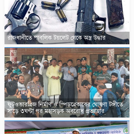
রাজধানীতে পাবলিক টয়লেট থেকে অস্ত্র উদ্ধার
ফুটওভারব্রিজ নির্মাণ ও স্পিডব্রেকারের ঘোষণা টঙ্গীতে
সাড়ে ৩ঘণ্টা পর মহাসড়ক অবরোধ প্রত্যাহার