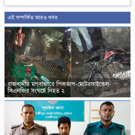
এই সম্পর্কিত আরও খবর
রাজধানীর মগবাজারে পিকআপ-মোটরসাইকেল-
সিএনজির সংঘর্ষে নিহত ২