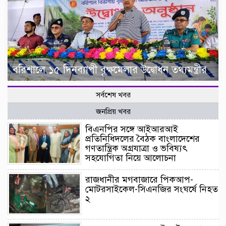
বরিশালে ১৫ দিনব্যাপী বৃক্ষমেলার উদ্বোধন তথ্যমন্ত্রীর
সর্বশেষ খবর
জনপ্রিয় খবর
বিএনপির সঙ্গে আইআরআই
প্রতিনিধিদলের বৈঠক বাংলাদেশের
গণতান্ত্রিক অগ্রযাত্রা ও ভবিষ্যৎ
সহযোগিতা নিয়ে আলোচনা
রাজধানীর মগবাজারে পিকআপ-
মোটরসাইকেল-সিএনজির সংঘর্ষে নিহত
২