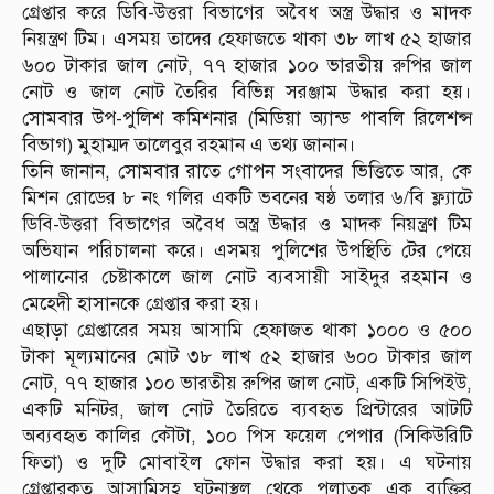
গ্রেপ্তার করে ডিবি-উত্তরা বিভাগের অবৈধ অস্ত্র উদ্ধার ও মাদক
নিয়ন্ত্রণ টিম। এসময় তাদের হেফাজতে থাকা ৩৮ লাখ ৫২ হাজার
৬০০ টাকার জাল নোট, ৭৭ হাজার ১০০ ভারতীয় রুপির জাল
নোট ও জাল নোট তৈরির বিভিন্ন সরঞ্জাম উদ্ধার করা হয়।
সোমবার উপ-পুলিশ কমিশনার (মিডিয়া অ্যান্ড পাবলি রিলেশন্স
বিভাগ) মুহাম্মদ তালেবুর রহমান এ তথ্য জানান।
তিনি জানান, সোমবার রাতে গোপন সংবাদের ভিত্তিতে আর, কে
মিশন রোডের ৮ নং গলির একটি ভবনের ষষ্ঠ তলার ৬/বি ফ্ল্যাটে
ডিবি-উত্তরা বিভাগের অবৈধ অস্ত্র উদ্ধার ও মাদক নিয়ন্ত্রণ টিম
অভিযান পরিচালনা করে। এসময় পুলিশের উপস্থিতি টের পেয়ে
পালানোর চেষ্টাকালে জাল নোট ব্যবসায়ী সাইদুর রহমান ও
মেহেদী হাসানকে গ্রেপ্তার করা হয়।
এছাড়া গ্রেপ্তারের সময় আসামি হেফাজত থাকা ১০০০ ও ৫০০
টাকা মূল্যমানের মোট ৩৮ লাখ ৫২ হাজার ৬০০ টাকার জাল
নোট, ৭৭ হাজার ১০০ ভারতীয় রুপির জাল নোট, একটি সিপিইউ,
একটি মনিটর, জাল নোট তৈরিতে ব্যবহৃত প্রিন্টারের আটটি
অব্যবহৃত কালির কৌটা, ১০০ পিস ফয়েল পেপার (সিকিউরিটি
ফিতা) ও দুটি মোবাইল ফোন উদ্ধার করা হয়। এ ঘটনায়
গ্রেপ্তারকৃত আসামিসহ ঘটনাস্থল থেকে পলাতক এক ব্যক্তির