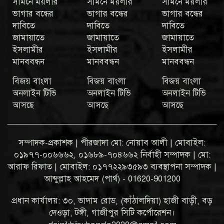
সামনে ময়লার
সামনে ময়লার
সামনে ময়লার
ভাগার বন্ধের
ভাগার বন্ধের
ভাগার বন্ধের
দাবিতে
দাবিতে
দাবিতে
জামায়াতে
জামায়াতে
জামায়াতে
ইসলামীর
ইসলামীর
ইসলামীর
মানববন্ধন
মানববন্ধন
মানববন্ধন
বিজয় বাংলা
বিজয় বাংলা
বিজয় বাংলা
অনলাইন টিভি
অনলাইন টিভি
অনলাইন টিভি
আসছে
আসছে
আসছে
সম্পাদক-প্রকাশক | পীরজাদা মো: নোয়াব আলী | মোবাইল:
০১৯৭৭-০০৬৬৬২, ০১৬৮৯-৭০৪৬৬২ নির্বাহী সম্পাদক | মো:
আরাফ রিফাত | মোবাইল: ০১৭৭২২৯৩৫৯৩ ব্যবস্থাপনা সম্পাদক |
আব্দুল্লাহ আহমেদ (পার্থ) - 01620-901200
প্রধান কার্যালয়: ৩০, ভাদাম রোড, (কাঁঠালদিয়া) হাজী বাড়ী, বড়
দেওড়া, টঙ্গী, গাজীপুর সিটি কর্পোরেশন।