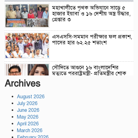
মহাখালীতে পৃথক অভিযানে সাড়ে ৫
হাজার ইয়াবা ও ১৬ দেশীয় অস্ত্র উদ্ধার,
গ্রেপ্তার ৩
এসএসসি-সমমান পরীক্ষার ফল প্রকাশ,
পাসের হার ৬২.২৫ শতাংশ
সৌদিতে আগুনে ১৬ বাংলাদেশির
মৃত্যুতে পররাষ্ট্রমন্ত্রী- প্রতিমন্ত্রীর শোক
Archives
August 2026
এসএসসির ফল প্রকাশ আজ সকাল
১০টায়, যেভাবে জানবেন
July 2026
June 2026
May 2026
April 2026
প্রতিটি শিক্ষার্থীকে একটি করে গাছ
March 2026
লাগানোর আহ্বান ক্রীড়া প্রতিমন্ত্রীর
February 2026