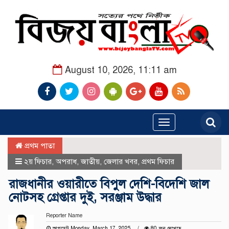
August 10, 2026, 11:11 am
Toggle
navigation
প্রথম পাতা
২য় ফিচার
,
অপরাধ
,
জাতীয়
,
জেলার খবর
,
প্রথম ফিচার
রাজধানীর ওয়ারীতে বিপুল দেশি-বিদেশি জাল
নোটসহ গ্রেপ্তার দুই, সরঞ্জাম উদ্ধার
Reporter Name
আপডেট Monday, March 17, 2025
80 জন দেখেছে