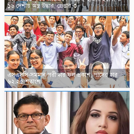
১৬ দেশীয় অস্ত্র উদ্ধার, গ্রেপ্তার ৩
এসএসসি-সমমান পরীক্ষার ফল প্রকাশ, পাসের হার
৬২.২৫ শতাংশ