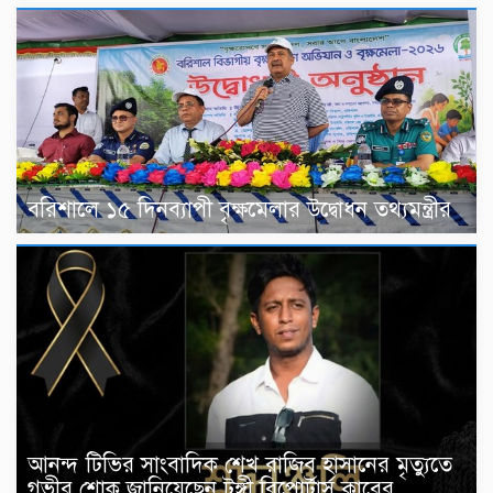
বরিশালে ১৫ দিনব্যাপী বৃক্ষমেলার উদ্বোধন তথ্যমন্ত্রীর
আনন্দ টিভির সাংবাদিক শেখ রাজিব হাসানের মৃত্যুতে
গভীর শোক জানিয়েছেন টঙ্গী রিপোর্টার্স ক্লাবের