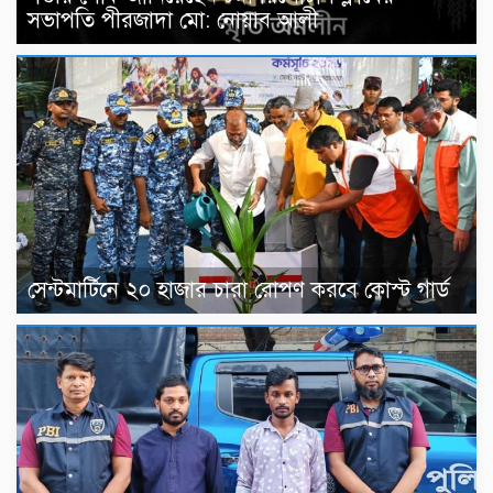
সভাপতি পীরজাদা মো: নোয়াব আলী
সেন্টমার্টিনে ২০ হাজার চারা রোপণ করবে কোস্ট গার্ড