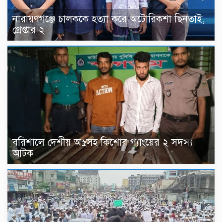
নারায়ণগঞ্জে চালককে হত্যা করে অটোরিকশা ছিনতাই,
গ্রেপ্তার ২
বরিশালে দেশীয় অস্ত্রসহ কিশোর গ্যাংয়ের ২ সদস্য
আটক