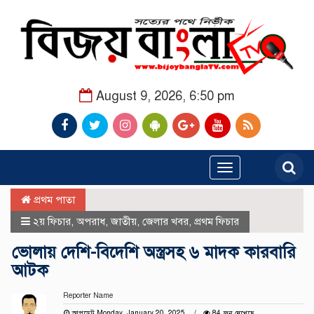
August 9, 2026, 6:50 pm
Toggle
navigation
প্রথম পাতা
২য় ফিচার
,
অপরাধ
,
জাতীয়
,
জেলার খবর
,
প্রথম ফিচার
ভোলায় দেশি-বিদেশি অস্ত্রসহ ৬ মাদক কারবারি
আটক
Reporter Name
আপডেট Monday, January 20, 2025
84 জন দেখেছে