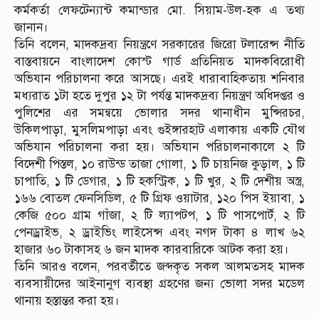
কর্মকর্তা লেফটেন্যান্ট কমান্ডার মো. সিয়াম-উল-হক এ তথ্য
জানান।
তিনি বলেন, মাদকদ্রব্য নিয়ন্ত্রণে সরকারের জিরো টলারেন্স নীতি
বাস্তবায়নে বাংলাদেশ কোস্ট গার্ড প্রতিনিয়ত মাদকবিরোধী
অভিযান পরিচালনা করে আসছে। এরই ধারাবাহিকতায় শনিবার
মধ্যরাত ১টা হতে দুপুর ১২ টা পর্যন্ত মাদকদ্রব্য নিয়ন্ত্রণ অধিদপ্তর ও
পুলিশের এর সমন্বয়ে ভোলার সদর থানাধীন মুন্সিরচর,
উকিলপাড়া, মুসলিমপাড়া এবং গুইঙ্গারহাট এলাকায় একটি যৌথ
অভিযান পরিচালনা করা হয়। অভিযান পরিচালনাকালে ২ টি
বিদেশী পিস্তল, ১০ রাউন্ড তাজা গোলা, ১ টি চায়নিজ কুড়াল, ১ টি
চাপাতি, ১ টি ডেগার, ১ টি হকস্ট্রিক, ১ টি খুর, ২ টি দেশীয় অস্ত্র,
১৬৬ বোতল ফেনসিডিল, ৫ টি গ্রিফ ওয়াটার, ১২০ পিস ইয়াবা, ১
কেজি ৫০০ গ্রাম গাঁজা, ২ টি ল্যাপটপ, ১ টি পাসপোর্ট, ২ টি
পেনড্রাইভ, ২ ড্রাইভিং লাইসেন্স এবং নগদ টাকা ৪ লাখ ৬২
হাজার ৬০ টাকাসহ ৬ জন মাদক কারবারিকে আটক করা হয়।
তিনি আরও বলেন, পরবর্তীতে জব্দকৃত সকল আলমতসহ মাদক
ব্যবসায়ীদের আইনানুগ ব্যবস্থা গ্রহণের জন্য ভোলা সদর মডেল
থানায় হস্তান্তর করা হয়।