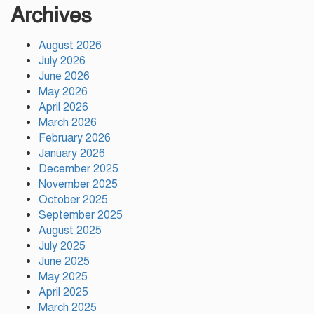
Archives
আনন্দ টিভির সাংবাদিক শেখ রাজিব
August 2026
হাসানের মৃত্যুতে গভীর শোক
July 2026
জানিয়েছেন টঙ্গী রিপোর্টার্স ক্লাবের
June 2026
সভাপতি পীরজাদা মো: নোয়াব আলী
May 2026
April 2026
সেন্টমার্টিনে ২০ হাজার চারা রোপণ
March 2026
করবে কোস্ট গার্ড
February 2026
January 2026
December 2025
November 2025
নারায়ণগঞ্জে চালককে হত্যা করে
October 2025
অটোরিকশা ছিনতাই, গ্রেপ্তার ২
September 2025
August 2025
July 2025
বরিশালে দেশীয় অস্ত্রসহ কিশোর
June 2025
গ্যাংয়ের ২ সদস্য আটক
May 2025
April 2025
March 2025