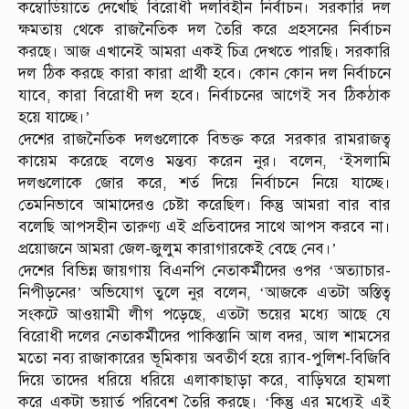
কম্বোডিয়াতে দেখেছি বিরোধী দলবিহীন নির্বাচন। সরকারি দল
ক্ষমতায় থেকে রাজনৈতিক দল তৈরি করে প্রহসনের নির্বাচন
করছে। আজ এখানেই আমরা একই চিত্র দেখতে পারছি। সরকারি
দল ঠিক করছে কারা কারা প্রার্থী হবে। কোন কোন দল নির্বাচনে
যাবে, কারা বিরোধী দল হবে। নির্বাচনের আগেই সব ঠিকঠাক
হয়ে যাচ্ছে।’
দেশের রাজনৈতিক দলগুলোকে বিভক্ত করে সরকার রামরাজত্ব
কায়েম করেছে বলেও মন্তব্য করেন নুর। বলেন, ‘ইসলামি
দলগুলোকে জোর করে, শর্ত দিয়ে নির্বাচনে নিয়ে যাচ্ছে।
তেমনিভাবে আমাদেরও চেষ্টা করেছিল। কিন্তু আমরা বার বার
বলেছি আপসহীন তারুণ্য এই প্রতিবাদের সাথে আপস করবে না।
প্রয়োজনে আমরা জেল-জুলুম কারাগারকেই বেছে নেব।’
দেশের বিভিন্ন জায়গায় বিএনপি নেতাকর্মীদের ওপর ‘অত্যাচার-
নিপীড়নের’ অভিযোগ তুলে নুর বলেন, ‘আজকে এতটা অস্তিত্ব
সংকটে আওয়ামী লীগ পড়েছে, এতটা ভয়ের মধ্যে আছে যে
বিরোধী দলের নেতাকর্মীদের পাকিস্তানি আল বদর, আল শামসের
মতো নব্য রাজাকারের ভূমিকায় অবতীর্ণ হয়ে র‌্যাব-পুলিশ-বিজিবি
দিয়ে তাদের ধরিয়ে ধরিয়ে এলাকাছাড়া করে, বাড়িঘরে হামলা
করে একটা ভয়ার্ত পরিবেশ তৈরি করছে। ‘কিন্তু এর মধ্যেই এই