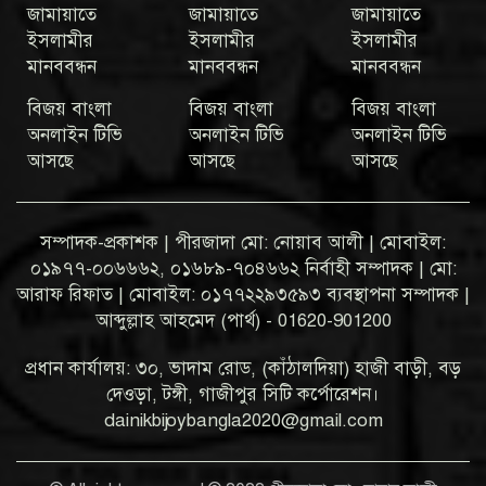
জামায়াতে
জামায়াতে
জামায়াতে
ইসলামীর
ইসলামীর
ইসলামীর
মানববন্ধন
মানববন্ধন
মানববন্ধন
বিজয় বাংলা
বিজয় বাংলা
বিজয় বাংলা
অনলাইন টিভি
অনলাইন টিভি
অনলাইন টিভি
আসছে
আসছে
আসছে
সম্পাদক-প্রকাশক | পীরজাদা মো: নোয়াব আলী | মোবাইল:
০১৯৭৭-০০৬৬৬২, ০১৬৮৯-৭০৪৬৬২ নির্বাহী সম্পাদক | মো:
আরাফ রিফাত | মোবাইল: ০১৭৭২২৯৩৫৯৩ ব্যবস্থাপনা সম্পাদক |
আব্দুল্লাহ আহমেদ (পার্থ) - 01620-901200
প্রধান কার্যালয়: ৩০, ভাদাম রোড, (কাঁঠালদিয়া) হাজী বাড়ী, বড়
দেওড়া, টঙ্গী, গাজীপুর সিটি কর্পোরেশন।
dainikbijoybangla2020@gmail.com