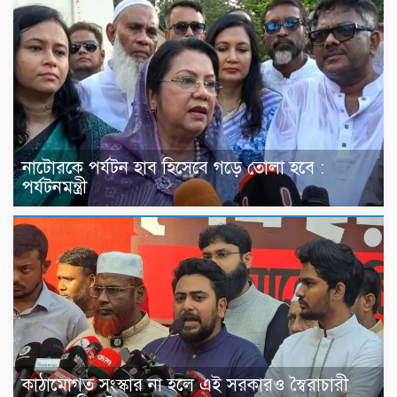
নাটোরকে পর্যটন হাব হিসেবে গড়ে তোলা হবে :
পর্যটনমন্ত্রী
কাঠামোগত সংস্কার না হলে এই সরকারও স্বৈরাচারী