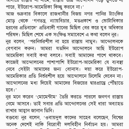
আদায়ে রাস্তায় না নামে, রাস্তায় তীব্র আন্দোলন গড়ে তুলতে না
পারে, ইউরোপ-আমেরিকা কিচ্ছু করবে না।’
আজ শুক্রবার বিকালে রাজধানীর বিজয় নগর পানির ট্যাংকির
মোড় থেকে ‘গণতন্ত্র, ন্যায়বিচার, মতপ্রকাশ ও ভোটাধিকার
হরণের প্রতিবাদে’ প্রতিবাদী গানের মিছিল বের করে যুব অধিকার
পরিষদ। মিছিল শেষে এক সংক্ষিপ্ত সমাবেশে এ কথা বলেন নুর।
নুর বলেন, ‘পরনির্ভরশীল না হয়ে রাস্তায় নামুন। আন্দোলনকে
বেগবান করুন। আমরা যতদিন আন্দোলনে আছি ইউরোপ
আমেরিকা সবাই কথা বলবে। সবাই আমাদের পাশে থাকবে।
কাজেই আন্দোলনের পাশাপাশি ইউরোপ-আমেরিকা যে ব্যবস্থা
নেবে সেইটা আমাদের জন্য বোনাস। দয়া করে ইউরোপ-
আমেরিকার প্রতি নির্ভরশীল হয়ে আন্দোলনে ঢিলেমি দেবেন না।
আন্দোলনের মধ্য দিয়েই আমাদের বিজয়ের দ্বারপ্রান্তে পৌঁছাতে
হবে।’
নুর মনে করেন ‘মোমেন্টাম’ তৈরি করতে পারলে জনগণ রাস্তায়
নেমে আসবে। তাই সবার প্রতি আন্দোলনের সেই ধারা অব্যাহত
রাখার আহ্বান জানান তিনি।
বক্তব্যে নুর বলেন, ‘ওবায়দুল কাদের সাহেব বলেছেন, বিশ্বের
অনেক দেশেই নাকি বিরোধী দলবিহীন নির্বাচন হয়। আমরা