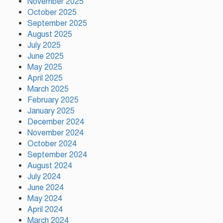
November 2025
নতুন কোনো ফ্যাসিবাদকে মাথাচাড়া
দিয়ে উঠতে দেওয়া হবে না: ছাত্র
October 2025
জমিয়ত
September 2025
August 2025
July 2025
আমিও চাই, শেখ হাসিনা ডিসেম্বরে
June 2025
দেশে ফিরে আইনি পথে হাঁটুক:
May 2025
আইনমন্ত্রী
April 2025
March 2025
February 2025
ফ্যাসিস্ট আওয়ামীলীগ দেশের জাতি
গঠনের ভিত্তিকে পিছিয়ে দিয়েছে:
January 2025
প্রধানমন্ত্রীর উপদেষ্টা
December 2024
November 2024
October 2024
দুর্গাপূজায় আসছে সালমার নতুন গান,
September 2024
রেকর্ড সম্পন্ন
August 2024
July 2024
June 2024
গাজীপুরে শ্রমিক কল্যাণ ফেডারেশনের
May 2024
দায়িত্বশীল সমাবেশ অনুষ্ঠিত
April 2024
March 2024