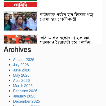
নাটোরকে পর্যটন হাব হিসেবে গড়ে
তোলা হবে : পর্যটনমন্ত্রী
কাঠামোগত সংস্কার না হলে এই
সরকারও স্বৈরাচারী হবে : নাহিদ
ইসলাম
Archives
August 2026
সাকিবকে দেশে ফেরানো নিয়ে আগের
July 2026
অবস্থান থেকে সরে গেলেন ক্রীড়া
প্রতিমন্ত্রী
June 2026
May 2026
April 2026
বৃক্ষরোপণে পরিবেশের ভারসাম্য ও
March 2026
সমৃদ্ধ বাংলাদেশ গড়ার ডাক:
February 2026
পিরোজপুরে বৃক্ষমেলা উদ্বোধন
January 2026
December 2025