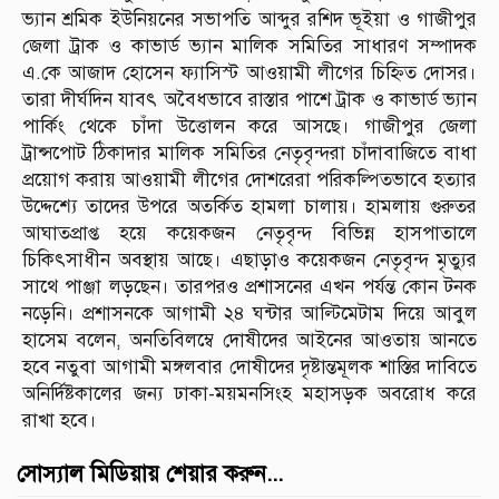
ভ্যান শ্রমিক ইউনিয়নের সভাপতি আব্দুর রশিদ ভূইয়া ও গাজীপুর
জেলা ট্রাক ও কাভার্ড ভ্যান মালিক সমিতির সাধারণ সম্পাদক
এ.কে আজাদ হোসেন ফ্যাসিস্ট আওয়ামী লীগের চিহ্নিত দোসর।
তারা দীর্ঘদিন যাবৎ অবৈধভাবে রাস্তার পাশে ট্রাক ও কাভার্ড ভ্যান
পার্কিং থেকে চাঁদা উত্তোলন করে আসছে। গাজীপুর জেলা
ট্রান্সপোট ঠিকাদার মালিক সমিতির নেতৃবৃন্দরা চাঁদাবাজিতে বাধা
প্রয়োগ করায় আওয়ামী লীগের দোশরেরা পরিকল্পিতভাবে হত্যার
উদ্দেশ্যে তাদের উপরে অতর্কিত হামলা চালায়। হামলায় গুরুতর
আঘাতপ্রাপ্ত হয়ে কয়েকজন নেতৃবৃন্দ বিভিন্ন হাসপাতালে
চিকিৎসাধীন অবস্থায় আছে। এছাড়াও কয়েকজন নেতৃবৃন্দ মৃত্যুর
সাথে পাঞ্জা লড়ছেন। তারপরও প্রশাসনের এখন পর্যন্ত কোন টনক
নড়েনি। প্রশাসনকে আগামী ২৪ ঘন্টার আল্টিমেটাম দিয়ে আবুল
হাসেম বলেন, অনতিবিলম্বে দোষীদের আইনের আওতায় আনতে
হবে নতুবা আগামী মঙ্গলবার দোষীদের দৃষ্টান্তমূলক শাস্তির দাবিতে
অনির্দিষ্টকালের জন্য ঢাকা-ময়মনসিংহ মহাসড়ক অবরোধ করে
রাখা হবে।
সোস্যাল মিডিয়ায় শেয়ার করুন...