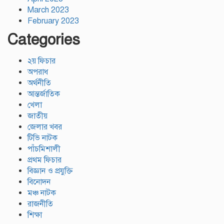
March 2023
February 2023
Categories
২য় ফিচার
অপরাধ
অর্থনীতি
আন্তর্জাতিক
খেলা
জাতীয়
জেলার খবর
টিভি নাটক
পাঁচমিশালী
প্রথম ফিচার
বিজ্ঞান ও প্রযুক্তি
বিনোদন
মঞ্চ নাটক
রাজনীতি
শিক্ষা