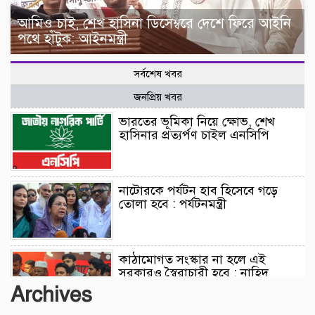
আমিও চাই, শেখ হাসিনা ডিসেম্বরে দেশে ফিরে আইনি
পথে হাঁটুক: আইনমন্ত্রী
সর্বশেষ খবর
জনপ্রিয় খবর
ভারতের ভূমিকা নিয়ে ক্ষোভ, শেখ
হাসিনার প্রত্যর্পণ চাইল এনসিপি
নাটোরকে পর্যটন হাব হিসেবে গড়ে
তোলা হবে : পর্যটনমন্ত্রী
কাঠামোগত সংস্কার না হলে এই
সরকারও স্বৈরাচারী হবে : নাহিদ
ইসলাম
Archives