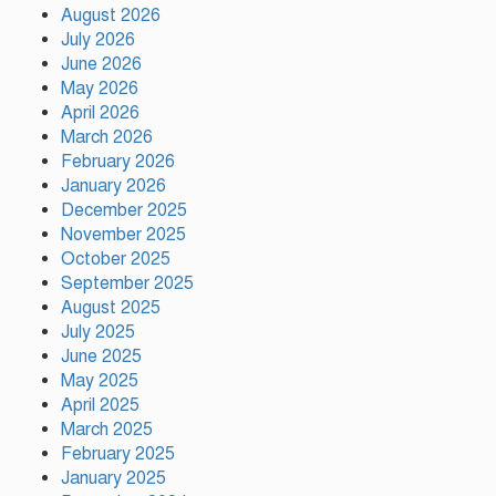
August 2026
সাকিবকে দেশে ফেরানো নিয়ে আগের
July 2026
অবস্থান থেকে সরে গেলেন ক্রীড়া
প্রতিমন্ত্রী
June 2026
May 2026
April 2026
বৃক্ষরোপণে পরিবেশের ভারসাম্য ও
March 2026
সমৃদ্ধ বাংলাদেশ গড়ার ডাক:
February 2026
পিরোজপুরে বৃক্ষমেলা উদ্বোধন
January 2026
December 2025
November 2025
নতুন কোনো ফ্যাসিবাদকে মাথাচাড়া
দিয়ে উঠতে দেওয়া হবে না: ছাত্র
October 2025
জমিয়ত
September 2025
August 2025
July 2025
আমিও চাই, শেখ হাসিনা ডিসেম্বরে
June 2025
দেশে ফিরে আইনি পথে হাঁটুক:
May 2025
আইনমন্ত্রী
April 2025
March 2025
February 2025
ফ্যাসিস্ট আওয়ামীলীগ দেশের জাতি
গঠনের ভিত্তিকে পিছিয়ে দিয়েছে:
January 2025