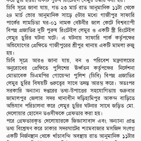
করে চুরি হওয়া একটি পুরুষ রিংটেইল লেমুর উদ্ধার করা হয়।
ডিবি সূত্রে জানা যায়, গত ২৩ মার্চ রাত আনুমানিক ১১টা থেকে
২৪ মার্চ ভোর আনুমানিক সাড়ে ৫টার মধ্যে গাজীপুর সাফারি
পার্কের লামচিতা ঘর-০১ নামক বেষ্টনীর জাল কেটে বিশ্বব্যাপী
বিপন্ন প্রজাতির দুটি পুরুষ রিংটেইল লেমুর ও একটি স্ত্রী রিংটেইল
লেমুর চুরির ঘটনা ঘটে। এ ঘটনায় সাফারি পার্ক কর্তৃপক্ষের
অভিযোগের প্রেক্ষিতে গাজীপুরের শ্রীপুর থানায় একটি মামলা রুজু
হয়।
ডিবি সূত্রে আরও জানা যায়, বন ও পরিবেশ মন্ত্রণালয়ের
অনুরোধের প্রেক্ষিতে পুলিশের ঊর্ধ্বতন কর্তৃপক্ষের নির্দেশনা
মোতাবেক ডিএমপির গোয়েন্দা পুলিশ (ডিবি) বিপন্ন প্রজাতির
লেমুর চুরির বিষয়টি গুরুত্বের সাথে তদন্ত আরম্ভ করে। অতঃপর
সরকারি অন্যান্য দপ্তরের তথ্য-উপাত্তের সহযোগিতায় শুক্রবার
জামালপুর জেলার সদর থানাধীন দড়িহামিপুর আকন্দ বাড়িতে
অভিযান পরিচালনা করে লেমুর চুরির ঘটনার সাথে জড়িত মো.
দেলোয়ার হোসেন তওসীফকে গ্রেফতার করা হয়।
পরে গ্রেফতারকৃত দেলোয়ারকে জিজ্ঞাসাবাদ এবং অন্যান্য প্রাপ্ত
তথ্য বিশ্লেষণ করে ঢাকার সদরঘাটের শ্যামবাজার মসজিদ সংলগ্ন
একটি নির্জনস্থান থেকে খাঁচাবন্দি অবস্থায় রাত আনুমানিক ১১টার