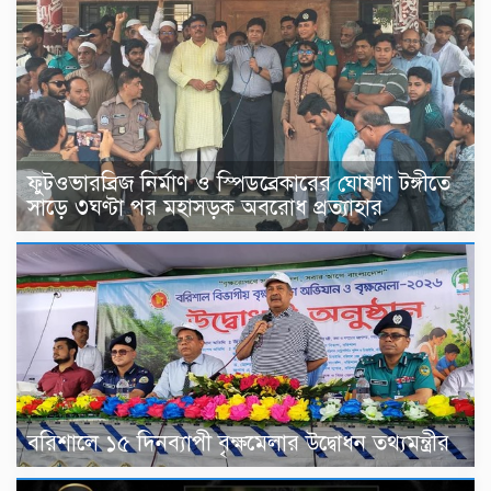
ফুটওভারব্রিজ নির্মাণ ও স্পিডব্রেকারের ঘোষণা টঙ্গীতে
সাড়ে ৩ঘণ্টা পর মহাসড়ক অবরোধ প্রত্যাহার
বরিশালে ১৫ দিনব্যাপী বৃক্ষমেলার উদ্বোধন তথ্যমন্ত্রীর