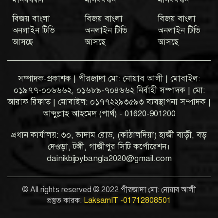
বিজয় বাংলা
বিজয় বাংলা
বিজয় বাংলা
অনলাইন টিভি
অনলাইন টিভি
অনলাইন টিভি
আসছে
আসছে
আসছে
সম্পাদক-প্রকাশক | পীরজাদা মো: নোয়াব আলী | মোবাইল:
০১৯৭৭-০০৬৬৬২, ০১৬৮৯-৭০৪৬৬২ নির্বাহী সম্পাদক | মো:
আরাফ রিফাত | মোবাইল: ০১৭৭২২৯৩৫৯৩ ব্যবস্থাপনা সম্পাদক |
আব্দুল্লাহ আহমেদ (পার্থ) - 01620-901200
প্রধান কার্যালয়: ৩০, ভাদাম রোড, (কাঁঠালদিয়া) হাজী বাড়ী, বড়
দেওড়া, টঙ্গী, গাজীপুর সিটি কর্পোরেশন।
dainikbijoybangla2020@gmail.com
© All rights reserved © 2022 পীরজাদা মো: নোয়াব আলী
প্রস্তুত কারক:
LaksamIT -01712808501