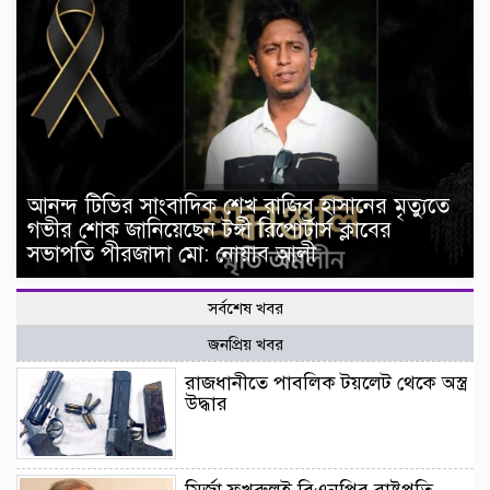
আনন্দ টিভির সাংবাদিক শেখ রাজিব হাসানের মৃত্যুতে
গভীর শোক জানিয়েছেন টঙ্গী রিপোর্টার্স ক্লাবের
সভাপতি পীরজাদা মো: নোয়াব আলী
সর্বশেষ খবর
জনপ্রিয় খবর
রাজধানীতে পাবলিক টয়লেট থেকে অস্ত্র
উদ্ধার
মির্জা ফখরুলই বিএনপির রাষ্ট্রপতি