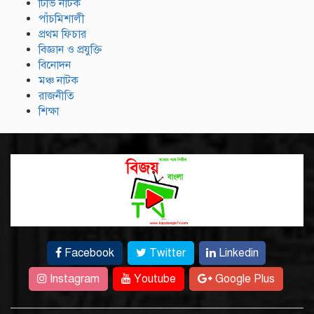
টিভি নাটক
পাঁচমিশালী
প্রথম ফিচার
বিজ্ঞান ও প্রযুক্তি
বিনোদন
মঞ্চ নাটক
রাজনীতি
শিক্ষা
Facebook
Twitter
Linkedin
Instagram
Youtube
Google Plus