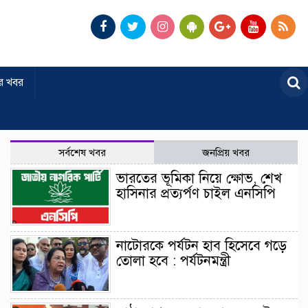
র খবর
সর্বশেষ খবর
জনপ্রিয় খবর
ভারতের ভূমিকা নিয়ে ক্ষোভ, শেখ
হাসিনার প্রত্যর্পণ চাইল এনসিপি
নাটোরকে পর্যটন হাব হিসেবে গড়ে
তোলা হবে : পর্যটনমন্ত্রী