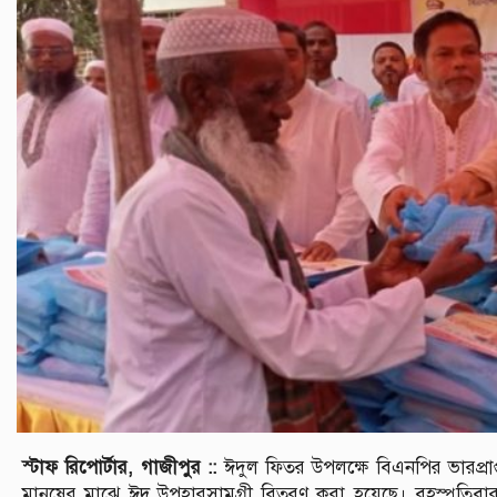
স্টাফ রিপোর্টার, গাজীপুর ::
ঈদুল ফিতর উপলক্ষে বিএনপির ভারপ্রাপ
মানুষের মাঝে ঈদ উপহারসামগ্রী বিতরণ করা হয়েছে। বৃহস্পতিবার