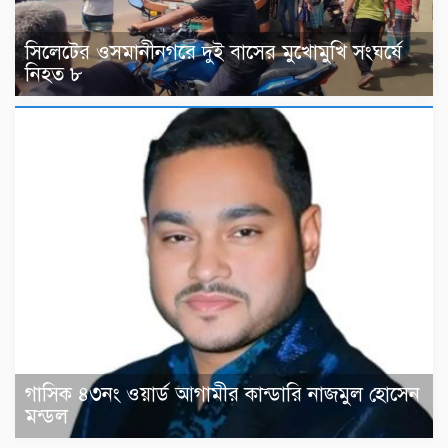
সিলেটের ওসমানীনগরে দুই বাসের মুখোমুখি সংঘর্ষে
নিহত ৮
গাসিক ৪৩নং ওয়ার্ড আগামীর কান্ডারি নাজমুল হোসেন
মন্ডল