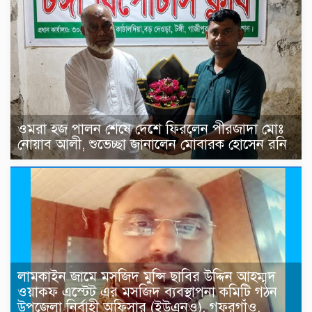
ওমরা হজ পালন শেষে দেশে ফিরলেন পীরজাদা মোঃ
নোয়াব আলী, শুভেচ্ছা জানালেন মোবারক হোসেন রনি
লামকাইন জামে মসজিদ মুন্সি ছাবির উদ্দিন আহম্মদ
ওয়াক্ফ এস্টেট এর মসজিদ ব্যবস্থাপনা কমিটি গঠন
উপজেলা নির্বাহী অফিসার (ইউএনও), গফরগাঁও,