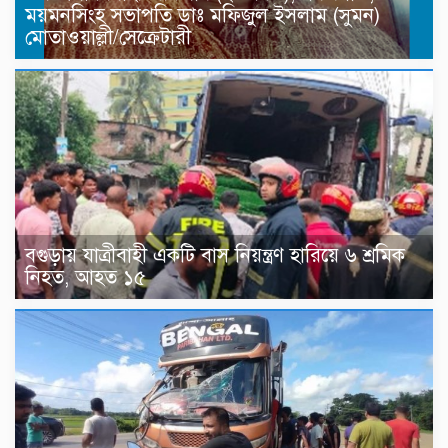
ময়মনসিংহ সভাপতি ডাঃ মফিজুল ইসলাম (সুমন)
মোতাওয়াল্লী/সেক্রেটারী
বগুড়ায় যাত্রীবাহী একটি বাস নিয়ন্ত্রণ হারিয়ে ৬ শ্রমিক
নিহত, আহত ১৫