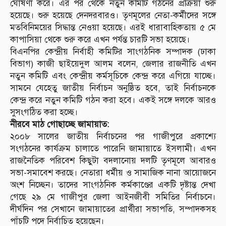
ঘোষণা করে। এর পর থেকে নতুন কমিটি গঠনের প্রক্রিয়া শুরু
হয়েছে। শুরু হয়েছে দেনদরবারও। তৃণমূলের নেতা-কর্মীদের সঙ্গে
মতবিনিময়ের সিদ্ধান্ত নেওয়া হয়েছে। এরই ধারাবাহিকতায় ৫ মে
কাপাসিয়া থেকে শুরু করে এখন পর্যন্ত চারটি সভা হয়েছে।
বিএনপির কেন্দ্রীয় নির্বাহী কমিটির সাংগঠনিক সম্পাদক (ঢাকা
বিভাগ) কাজী ছাইয়েদুল আলম বলেন, জেলার রাজনীতি এখন
নতুন কমিটি এবং কেন্দ্রীয় কর্মসূচিকে কেন্দ্র করে এগিয়ে যাচ্ছে।
সামনে যেহেতু জাতীয় নির্বাচন অনুষ্ঠিত হবে, তাই নির্বাচনকে
কেন্দ্র করে নতুন কমিটি গঠন করা হবে। একই সঙ্গে দলকে আরও
সুসংগঠিত করা হচ্ছে।
নীরবে মাঠ গোছাচ্ছে জামায়াত:
২০০৮ সালের জাতীয় নির্বাচনের পর গাজীপুরে প্রকাশ্যে
সংগঠনের কার্যক্রম চালাতে পারেনি জামায়াতে ইসলামী। এখন
রাজনৈতিক পরিবেশ কিছুটা বদলানোয় দলটি তৃণমূলে আবারও
সভা-সমাবেশ করছে। নেতারা ধর্মীয় ও সামাজিক নানা আয়োজনে
অংশ নিচ্ছেন। তাদের সাংগঠনিক কর্মকাণ্ডের একটি দৃষ্টান্ত দেখা
গেছে ২৯ মে গাজীপুর জেলা আইনজীবী সমিতির নির্বাচনে।
দীর্ঘদিন পর সেখানে জামায়াতের প্রার্থীরা সভাপতি, সম্পাদকসহ
পাঁচটি পদে নির্বাচিত হয়েছেন।