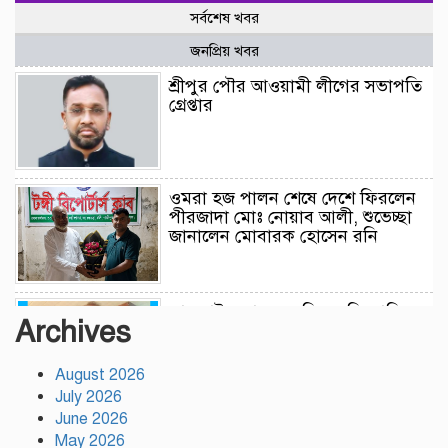
সর্বশেষ খবর
জনপ্রিয় খবর
শ্রীপুর পৌর আওয়ামী লীগের সভাপতি
গ্রেপ্তার
ওমরা হজ পালন শেষে দেশে ফিরলেন
পীরজাদা মোঃ নোয়াব আলী, শুভেচ্ছা
জানালেন মোবারক হোসেন রনি
লামকাইন জামে মসজিদ মুন্সি ছাবির
Archives
উদ্দিন আহম্মদ ওয়াক্ফ এস্টেট এর
মসজিদ ব্যবস্থাপনা কমিটি গঠন
উপজেলা নির্বাহী অফিসার (ইউএনও),
August 2026
গফরগাঁও, ময়মনসিংহ সভাপতি ডাঃ
July 2026
মফিজুল ইসলাম (সুমন) মোতাওয়াল্লী/সেক্রেটারী
June 2026
May 2026