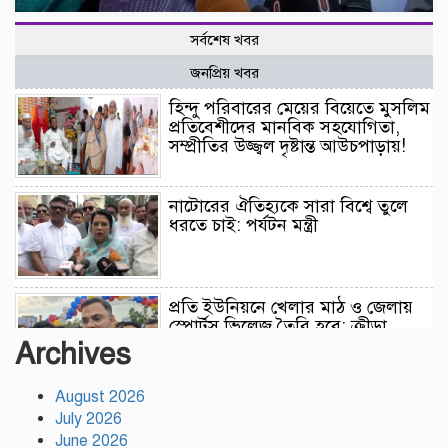
সর্বশেষ খবর
জনপ্রিয় খবর
হিন্দু পরিবারের মেয়ের বিয়েতে মুসলিম
প্রতিবেশীদের মানবিক সহযোগিতা,
সম্প্রীতির উজ্জ্বল দৃষ্টান্ত আউচপাড়ায়!
নাটোরের ঐতিহ্যকে সারা বিশ্বে তুলে
ধরতে চাই: পর্যটন মন্ত্রী
প্রতি ইউনিয়নে খেলার মাঠ ও জেলায়
স্পোর্টস ভিলেজ তৈরি হবে: ক্রীড়া
প্রতিমন্ত্রী
Archives
August 2026
অস্ট্রেলিয়ার বিপক্ষে টেস্ট সিরিজ ৫৪
July 2026
রানের ব্যবধানে হারল বাংলাদেশ
June 2026