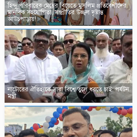
হিন্দু পরিবারের মেয়ের বিয়েতে মুসলিম প্রতিবেশীদের
মানবিক সহযোগিতা, সম্প্রীতির উজ্জ্বল দৃষ্টান্ত
আউচপাড়ায়!
নাটোরের ঐতিহ্যকে সারা বিশ্বে তুলে ধরতে চাই: পর্যটন
মন্ত্রী