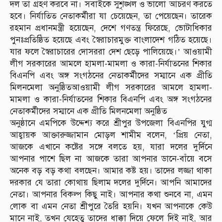
দল তা গ্রহণ করবে না। সবাইকে সুশৃঙ্খল ও ভালো আচরণ করতে
হবে। নির্যাতিত নেতাকর্মীরা যা চেয়েছেন, তা পেয়েছেন। তারেক
রহমান প্রধানমন্ত্রী হয়েছেন, দেশে গণতন্ত্র ফিরেছে, ভোটাধিকার
পুনঃপ্রতিষ্ঠিত হয়েছে এবং স্বৈরাচারমুক্ত বাংলাদেশ গঠিত হয়েছে।
যার ফলে স্বৈরাচারের দোসররা দেশ ছেড়ে পালিয়েছে।’ আওয়ামী
লীগ সরকারের আমলে হামলা-মামলা ও কারা-নির্যাতনের শিকার
বিএনপি এবং অঙ্গ সংগঠনের নেতাকর্মীদের সম্মানে এক প্রীতি
মিলনমেলা অনুষ্ঠিতআওয়ামী লীগ সরকারের আমলে হামলা-
মামলা ও কারা-নির্যাতনের শিকার বিএনপি এবং অঙ্গ সংগঠনের
নেতাকর্মীদের সম্মানে এক প্রীতি মিলনমেলা অনুষ্ঠিত
অনুষ্ঠানে এমপিকে উদ্দেশ্য করে শ্রীপুর উপজেলা বিএনপির যুগ্ম
আহ্বায়ক আক্তারুজ্জামান মোড়ল শামীম বলেন, ‘প্রিয় নেতা,
আজকে এখানে কষ্টের সঙ্গে বলতে হয়, যারা দলের দুর্দিনে
আপনার পাশে ছিল না আজকে তারা আপনার ডানে-বাঁয়ে বসে
অনেক বড় বড় কথা বলছেন। আমার কষ্ট হয়। তাদের লজ্জা থাকা
দরকার যে তারা কোথায় ছিলাম দলের দুর্দিনে। আপনি আমাদের
নেতা। আপনার বিকল্প কিছু নাই। আপনার কথা শুনবে না, এমন
লোক বা এমন নেতা শ্রীপুরে তৈরি হয়নি। যখন আপনাকে কেউ
মানে নাই, তখন যেহেতু তাদের ধাক্কা দিয়ে ফেলে দিই নাই, আর