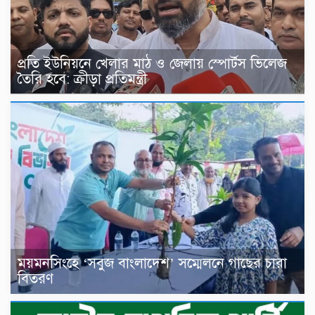
প্রতি ইউনিয়নে খেলার মাঠ ও জেলায় স্পোর্টস ভিলেজ
তৈরি হবে: ক্রীড়া প্রতিমন্ত্রী
ময়মনসিংহে ‘সবুজ বাংলাদেশ’ সম্মেলনে গাছের চারা
বিতরণ