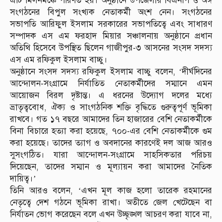
এটি মিলনমঞ্চে পরিণত হয়। অনুষ্ঠানে উপজেলার বিএনপি ও অঙ্গ
সংগঠনের বিপুল সংখ্যক নেতাকর্মী অংশ নেন। সংগঠনের
সভাপতি আরিফুল ইসলাম সরকারের সভাপতিত্বে এবং সাধারণ
সম্পাদক এস এম ফরহাদ মিয়ার সঞ্চালনায় অনুষ্ঠানে প্রধান
অতিথি হিসেবে উপস্থিত ছিলেন গাজীপুর-৩ আসনের সংসদ সদস্য
এস এম রফিকুল ইসলাম বাচ্চু।
অনুষ্ঠানে সংসদ সদস্য রফিকুল ইসলাম বাচ্চু বলেন, ‘দীর্ঘদিনের
আন্দোলন-সংগ্রামে নির্যাতিত নেতাকর্মীদের সম্মানে এমন
আয়োজন বিরল দৃষ্টান্ত। এ ধরনের উদ্যোগ দলের মধ্যে
ভ্রাতৃত্ববোধ, ঐক্য ও সাংগঠনিক শক্তি বৃদ্ধিতে গুরুত্বপূর্ণ ভূমিকা
রাখবে। গত ১৭ বছরে আমাদের তিন হাজারের বেশি নেতাকর্মীকে
বিনা বিচারে হত্যা করা হয়েছে, ৭০০-এর বেশি নেতাকর্মীকে গুম
করা হয়েছে। তাদের ত্যাগ ও অবদানের কারণেই দল আজ আরও
সুসংগঠিত। যারা আন্দোলন-সংগ্রামে সাহসিকতার পরিচয়
দিয়েছেন, তাদের সম্মান ও মূল্যায়ন করা আমাদের নৈতিক
দায়িত্ব।’
তিনি আরও বলেন, ‘এখন মূল কাজ হলো তারেক রহমানের
নেতৃত্বে দেশ গঠনে ভূমিকা রাখা। অতীতে জেল খেটেছেন বা
নির্যাতন ভোগ করেছেন বলে এখন উচ্ছৃঙ্খল আচরণ করা যাবে না,