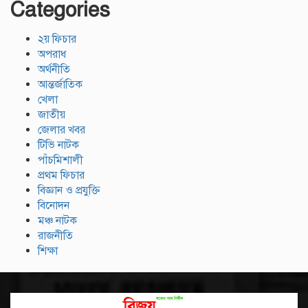
Categories
২য় ফিচার
অপরাধ
অর্থনীতি
আন্তর্জাতিক
খেলা
জাতীয়
জেলার খবর
টিভি নাটক
পাঁচমিশালী
প্রথম ফিচার
বিজ্ঞান ও প্রযুক্তি
বিনোদন
মঞ্চ নাটক
রাজনীতি
শিক্ষা