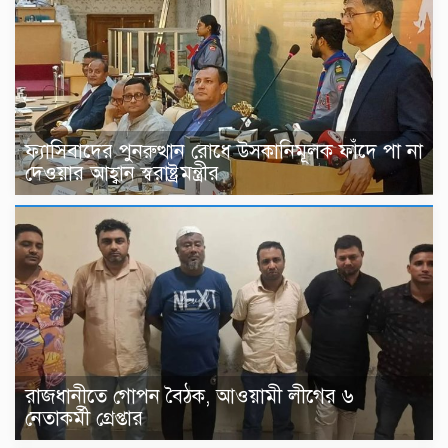
ফ্যাসিবাদের পুনরুত্থান রোধে উসকানিমূলক ফাঁদে পা না
দেওয়ার আহ্বান স্বরাষ্ট্রমন্ত্রীর
রাজধানীতে গোপন বৈঠক, আওয়ামী লীগের ৬
নেতাকর্মী গ্রেপ্তার