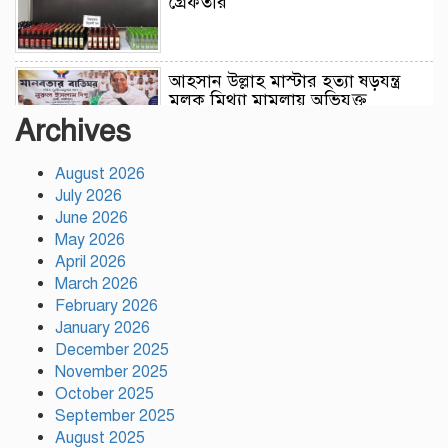
গ্রেফতার
আহসান উল্লাহ মাস্টার হত্যা ষড়যন্ত্র
মূলক মিথ্যা মামলায় অভিযুক্ত
আসামীদের মুক্তি কামনায় দোয়া
Archives
মাহফিল
August 2026
ফ্যাসিবাদের পুনরুত্থান রোধে
July 2026
উসকানিমূলক ফাঁদে পা না দেওয়ার
June 2026
আহ্বান স্বরাষ্ট্রমন্ত্রীর
May 2026
April 2026
রাজধানীতে গোপন বৈঠক, আওয়ামী
March 2026
লীগের ৬ নেতাকর্মী গ্রেপ্তার
February 2026
January 2026
December 2025
November 2025
কালিয়াকৈরে সাড়ে ৪৬ লাখ টাকায়
October 2025
ব্যয়ে সড়ক উন্নয়ন কাজের উদ্বোধন
September 2025
August 2025