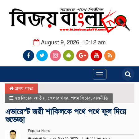
August 9, 2026, 10:12 am
Toggle
navigation
প্রথম পাতা
২য় ফিচার
,
জাতীয়
,
জেলার খবর
,
প্রথম ফিচার
,
রাজনীতি
এভারেস্ট জয়ী শাকিলকে পথে পথে ফুল দিয়ে
শুভেচ্ছা
Reporter Name
আপডেট Saturday, May 31, 2025
118 জন দেখেছে