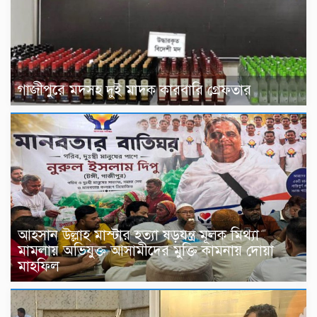
গাজীপুরে মদসহ দুই মাদক কারবারি গ্রেফতার
আহসান উল্লাহ মাস্টার হত্যা ষড়যন্ত্র মূলক মিথ্যা
মামলায় অভিযুক্ত আসামীদের মুক্তি কামনায় দোয়া
মাহফিল