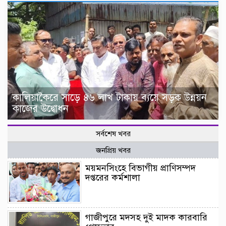
কালিয়াকৈরে সাড়ে ৪৬ লাখ টাকায় ব্যয়ে সড়ক উন্নয়ন
কাজের উদ্বোধন
সর্বশেষ খবর
জনপ্রিয় খবর
ময়মনসিংহে বিভাগীয় প্রাণিসম্পদ
দপ্তরের কর্মশালা
গাজীপুরে মদসহ দুই মাদক কারবারি