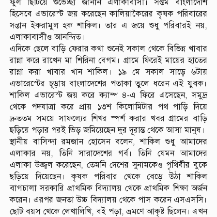
ফুল ছিটিয়ে শুভেচ্ছা জানান এলাকাবাসী। সপ্তম বাংলাদেশি
হিসেবে এভারেস্ট জয় করেছেন কালিয়াকৈরের কৃষক পরিবারের
সন্তান ইকরামুল হক শাকিল। তার এ জয়ে শুধু পরিবারই নয়,
এলাকাবাসীও আনন্দিত।
এদিকে ছেলে বাড়ি ফেরার কথা শুনেই সকাল থেকে বিভিন্ন খাবার
রান্না করে রাখেন মা শিরিনা বেগম। গ্রামে ফিরেই মায়ের হাতের
রান্না করা খাবার খান শাকিল। ১৯ মে সকাল সাড়ে ৬টায়
এভারেস্টের চূড়ায় বাংলাদেশের পতাকা তুলে ধরেন এই যুবক।
শাকিল এভারেস্ট জয় করে ক্যাম্প ৪-এ ফিরে এসেছেন, সমুদ্র
থেকে পদযাত্রা করে প্রায় ১৩শ কিলোমিটার পথ পাড়ি দিয়ে
দ্রুততম সময়ে সাফল্যের শিখর স্পর্শ করার খবর গ্রামের বাড়ি
ছড়িয়ে পড়ার পরই ভিড় জমিয়েছেন দুর দূরান্ত থেকে আসা মানুষ।
স্থানীয় বাসিন্দা রমজান হোসেন বলেন, শাকিল শুধু আমাদের
এলাকার নয়, তিনি সারাদেশের গর্ব। তিনি যেমন আমাদের
এলাকা উজ্জ্বল করেছেন, তেমনি দেশের সুনামকেও পৃথিবীর বুকে
ছড়িয়ে দিয়েছেন। কৃষক পরিবার থেকে বেড়ে উঠা শাকিল
বাগচালা সরকারি প্রাথমিক বিদ্যালয় থেকে প্রাথমিক শিক্ষা অর্জন
করেন। এরপর জনতা উচ্চ বিদ্যালয় থেকে পাস করেন এসএসসি।
ছোট বয়স থেকে লেখালিখি, বই পড়া, ভ্রমণে আকৃষ্ট ছিলেন। এখন