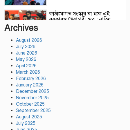
কাঠামোগত সংস্কার না হলে এই
সরকারও স্বৈরাচারী হবে : নাহিদ
ইসলাম
Archives
August 2026
সাকিবকে দেশে ফেরানো নিয়ে আগের
July 2026
অবস্থান থেকে সরে গেলেন ক্রীড়া
প্রতিমন্ত্রী
June 2026
May 2026
April 2026
বৃক্ষরোপণে পরিবেশের ভারসাম্য ও
March 2026
সমৃদ্ধ বাংলাদেশ গড়ার ডাক:
February 2026
পিরোজপুরে বৃক্ষমেলা উদ্বোধন
January 2026
December 2025
November 2025
নতুন কোনো ফ্যাসিবাদকে মাথাচাড়া
দিয়ে উঠতে দেওয়া হবে না: ছাত্র
October 2025
জমিয়ত
September 2025
August 2025
July 2025
আমিও চাই, শেখ হাসিনা ডিসেম্বরে
June 2025