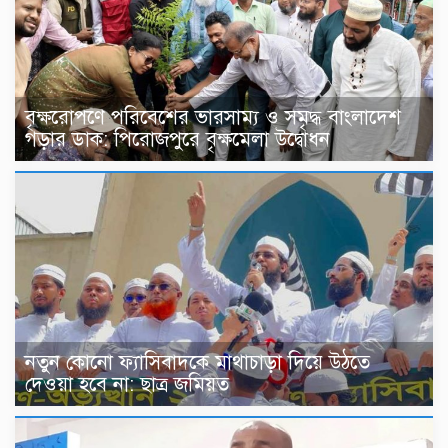
বৃক্ষরোপণে পরিবেশের ভারসাম্য ও সমৃদ্ধ বাংলাদেশ
গড়ার ডাক: পিরোজপুরে বৃক্ষমেলা উদ্বোধন
নতুন কোনো ফ্যাসিবাদকে মাথাচাড়া দিয়ে উঠতে
দেওয়া হবে না: ছাত্র জমিয়ত