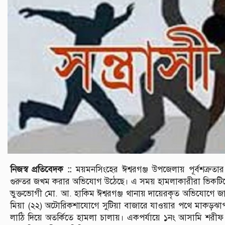
নিজস্ব প্রতিবেদক ::
ময়মনসিংহের ঈশ্বরগঞ্জ উপজেলায় পূর্বশত্রুত
গুরুতর জখম করার অভিযোগ উঠেছে। এ সময় হামলাকারীরা ভিকটিমের 
ভুক্তভোগী মো. আ. হাকিম ঈশ্বরগঞ্জ থানায় দায়েরকৃত অভিযোগে জান
মিয়া (২২) অটোরিকশাযোগে সুটিয়া বাজারে যাওয়ার পথে মাকড়ঝ
লাঠি দিয়ে অতর্কিতে হামলা চালায়। একপর্যায়ে ১নং আসামি শরী