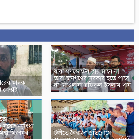
যারা গণভোটের রায় মানে না,
তারা জনগণের সরকার হতে পারে
নগরের মাদক
না: মাওলানা রফিকুল ইসলাম খান
গ্রেপ্তার
 মতো
 সুযোগ-সুবিধা
্ত্রী মিজানুর
টঙ্গীতে নৈরাজ্য প্রতিরোধে