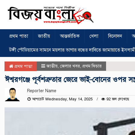
প্রথম পাতা
জাতীয়
আন্তর্জাতিক
খেলা
বিনোদন
অ
টঙ্গী স্টেডিয়ামের সামনে ময়লার ভাগার বন্ধের দাবিতে জামায়াতে ইসলাম
জাতীয়
,
জেলার খবর
,
প্রথম ফিচার
প্রথম পাতা
ঈশ্বরগঞ্জে পূর্বশত্রুতার জেরে ভাই-বোনের ওপর সন্ত
Reporter Name
আপডেট Wednesday, May 14, 2025
92 জন দেখেছে