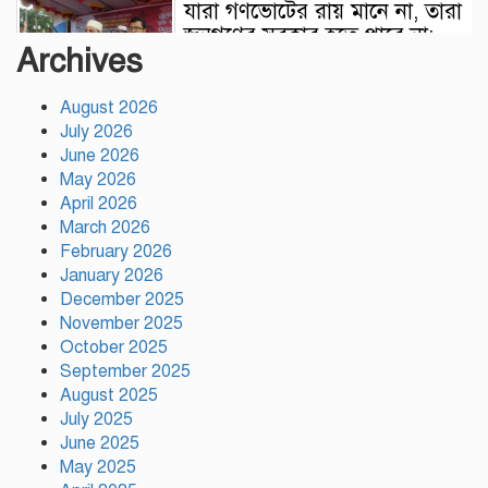
যারা গণভোটের রায় মানে না, তারা
জনগণের সরকার হতে পারে না:
Archives
মাওলানা রফিকুল ইসলাম খান
August 2026
৫৩নং ওয়ার্ড কাউন্সিলর পদপ্রার্থী
July 2026
পীরজাদা মো: নোয়াব আলী উমরা
June 2026
হজ¦ পালন শেষে স্থানীয়
May 2026
সাংবাদিকদের সাথে সৌজন্য সাক্ষাৎ
April 2026
March 2026
মুক্তিযোদ্ধাদের মতো
February 2026
জুলাইযোদ্ধাদেরও সুযোগ-সুবিধা
January 2026
দেওয়া হবে: ভূমিমন্ত্রী মিজানুর
December 2025
রহমান মিনু
November 2025
October 2025
টঙ্গীতে নৈরাজ্য প্রতিরোধে
September 2025
স্বেচ্ছাসেবক দলের অবস্থান কর্মসূচি
August 2025
July 2025
June 2025
May 2025
হাসিনাকে অডিও বার্তার সুযোগ