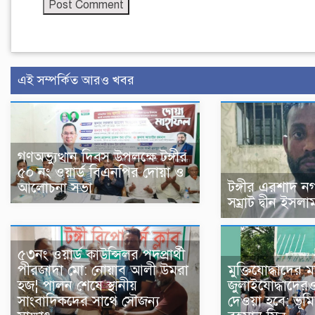
এই সম্পর্কিত আরও খবর
গণঅভ্যুত্থান দিবস উপলক্ষে টঙ্গীর
৫০ নং ওয়ার্ড বিএনপির দোয়া ও
টঙ্গীর এরশাদ 
আলোচনা সভা
সম্রাট দ্বীন ইসলাম 
৫৩নং ওয়ার্ড কাউন্সিলর পদপ্রার্থী
পীরজাদা মো: নোয়াব আলী উমরা
মুক্তিযোদ্ধাদের
হজ¦ পালন শেষে স্থানীয়
জুলাইযোদ্ধাদেরও
সাংবাদিকদের সাথে সৌজন্য
দেওয়া হবে: ভূমিমন