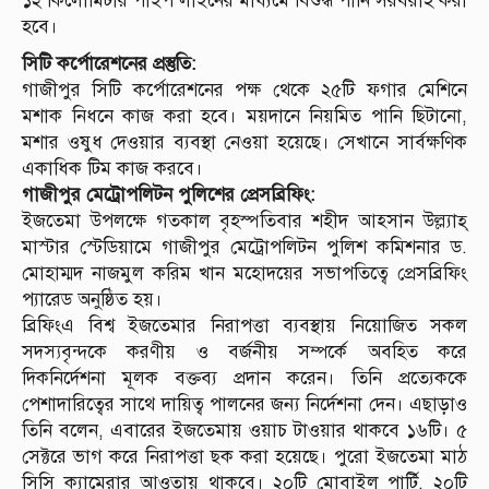
১২ কিলোমিটার পাইপ লাইনের মাধ্যমে বিশুদ্ধ পানি সরবরাহ করা
হবে।
সিটি কর্পোরেশনের প্রস্তুতি:
গাজীপুর সিটি কর্পোরেশনের পক্ষ থেকে ২৫টি ফগার মেশিনে
মশাক নিধনে কাজ করা হবে। ময়দানে নিয়মিত পানি ছিটানো,
মশার ওষুধ দেওয়ার ব্যবস্থা নেওয়া হয়েছে। সেখানে সার্বক্ষণিক
একাধিক টিম কাজ করবে।
গাজীপুর মেট্রোপলিটন পুলিশের প্রেসব্রিফিং:
ইজতেমা উপলক্ষে গতকাল বৃহস্পতিবার শহীদ আহ্সান উল্ল্যাহ্
মাস্টার স্টেডিয়ামে গাজীপুর মেট্রোপলিটন পুলিশ কমিশনার ড.
মোহাম্মদ নাজমুল করিম খান মহোদয়ের সভাপতিত্বে প্রেসব্রিফিং
প্যারেড অনুষ্ঠিত হয়।
ব্রিফিংএ বিশ্ব ইজতেমার নিরাপত্তা ব্যবস্থায় নিয়োজিত সকল
সদস্যবৃন্দকে করণীয় ও বর্জনীয় সম্পর্কে অবহিত করে
দিকনির্দেশনা মূলক বক্তব্য প্রদান করেন। তিনি প্রত্যেককে
পেশাদারিত্বের সাথে দায়িত্ব পালনের জন্য নির্দেশনা দেন। এছাড়াও
তিনি বলেন, এবারের ইজতেমায় ওয়াচ টাওয়ার থাকবে ১৬টি। ৫
সেক্টরে ভাগ করে নিরাপত্তা ছক করা হয়েছে। পুরো ইজতেমা মাঠ
সিসি ক্যামেরার আওতায় থাকবে। ২০টি মোবাইল পার্টি, ২০টি