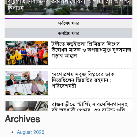
রাষ্ট্রপতি নির্বাচনের তফসিল ঘোষণা আগামী ২০ আগস্ট
নির্বাচন
সর্বশেষ খবর
জনপ্রিয় খবর
টঙ্গীতে কড়ইতলা প্রিমিয়ার লিগের
উদ্বোধন মাদক ও অপরাধমুক্ত যুবসমাজ
গড়ার আহ্বান
দেশে প্রথম সবুজ বিপ্লবের ডাক
দিয়েছিলেন জিয়াউর রহমান :
পরিবেশমন্ত্রী
রাজবাড়ীতে স্টার্লিং সাবমেশিনগানসহ
দুই অস্ত্রধারী গ্রেপ্তার, ৩৪ রাউন্ড গুলি
উদ্ধার
Archives
August 2026
মায়ামির জয়ে দুই গোল করে লিগস