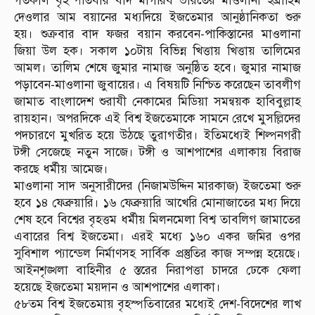
গতকাল বৃহস্পতিবার বাদ মাগরিব ভারতের মাওলানা ইব্রাহিম
দেওলার আম বয়ানের মধ্যদিয়ে ইজতেমার আনুষ্ঠানিকতা শুরু
হয়। শুক্রবার বাদ ফজর বয়ান করবেন-পাকিস্তানের মাওলানা
জিয়া উল হক। সকাল ১০টায় বিভিন্ন খিত্তায় খিত্তায় তালিমের
আমল। তালিম শেষে জুমার নামাজ অনুষ্ঠিত হবে। জুমার নামাজ
পড়াবেন-মাওলানা জুবায়ের। এ বিষয়টি নিশ্চিত করেছেন তাবলীগ
জামাত বাংলাদেশ শুরাযী নেকামের মিডিয়া সমন্বয়ক হাবিবুল্লাহ
রায়হান। অপরদিকে এই বিশ্ব ইজতেমাকে সামনে রেখে মুসল্লিদের
পদচারণে মুখরিত হয়ে উঠছে তুরাগতীর। ইতিমধ্যেই শিল্পনগরী
টঙ্গী সেজেছে নতুন সাজে। টঙ্গী ও আশপাশের এলাকায় বিরাজ
করছে ধর্মীয় আমেজ।
মাওলানা সাদ অনুসারীদের (নিজামউদ্দিন মারকাজ) ইজতেমা শুরু
হবে ১৪ ফেব্রুয়ারি। ১৬ ফেব্রুয়ারি আখেরি মোনাজাতের মধ্য দিয়ে
শেষ হবে বিশ্বের বৃহত্তম ধর্মীয় মিলনমেলা বিশ্ব তাবলিগ জামাতের
এবারের বিশ্ব ইজতেমা। এরই মধ্যে ১৬০ একর জমির ওপর
সুবিশাল প্যান্ডেল নির্মাণসহ সার্বিক প্রস্তুতির কাজ সম্পন্ন হয়েছে।
আইনশৃঙ্খলা বাহিনীর ৫ স্তরের নিরাপত্তা চাদরে ঢেকে ফেলা
হয়েছে ইজতেমা ময়দান ও আশপাশের এলাকা।
৫৮তম বিশ্ব ইজতেমায় বৃহস্পতিবারের মধ্যেই দেশ-বিদেশের লাখ