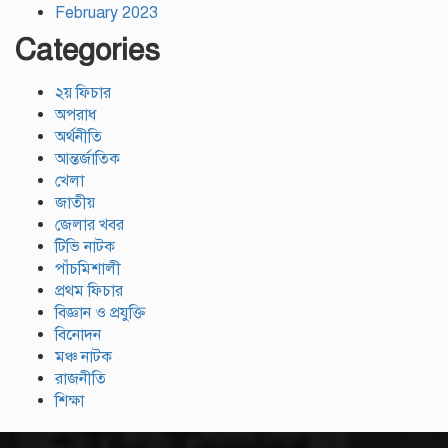
February 2023
Categories
২য় ফিচার
অপরাধ
অর্থনীতি
আন্তর্জাতিক
খেলা
জাতীয়
জেলার খবর
টিভি নাটক
পাঁচমিশালী
প্রথম ফিচার
বিজ্ঞান ও প্রযুক্তি
বিনোদন
মঞ্চ নাটক
রাজনীতি
শিক্ষা