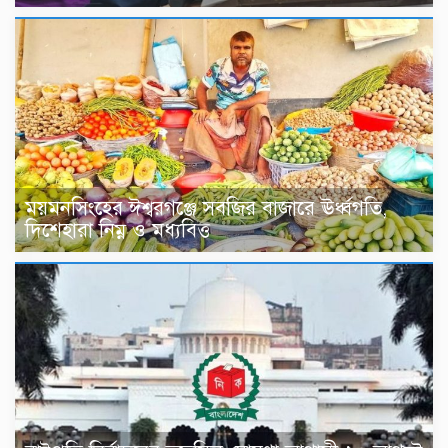
ময়মনসিংহের ঈশ্বরগঞ্জে সবজির বাজারে ঊর্ধ্বগতি,
দিশেহারা নিম্ন ও মধ্যবিত্ত