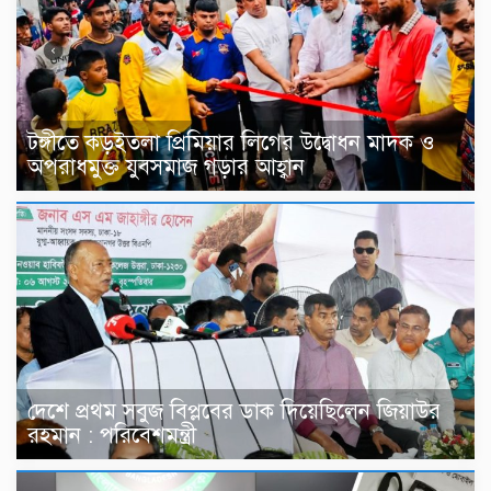
টঙ্গীতে কড়ইতলা প্রিমিয়ার লিগের উদ্বোধন মাদক ও
অপরাধমুক্ত যুবসমাজ গড়ার আহ্বান
দেশে প্রথম সবুজ বিপ্লবের ডাক দিয়েছিলেন জিয়াউর
রহমান : পরিবেশমন্ত্রী