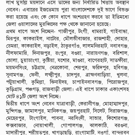
লাখ মুসল্লি ময়দানে এসে তাদের জন্য নির্ধারিত খিত্তায় অবস্থান
নেবেন। এবারের ইজতেমায় পুরা বাংলাদেশকে দুই ভাগে বিভক্ত
করা হয়েছে এবং কে কোন ধাপে অংশগ্রহণ করবে তা ইতিমধ্যে
জেলা ওয়ালাদের মুরব্বিদের পক্ষ থেকে জানানো হয়েছে।
প্রথম ধাপে অংশ নিচ্ছেন- গাজীপুর, টংগী, ধামরাই, গাইবান্ধা,
মিরপুর, কাকরাইল, নাটোর, মৌলভীবাজার, রাজশাহী, দোহার,
ডেমরা, কাকরাইল, নড়াইল, ঠাকুরগাঁও, লালমনিরহাট, নবাবগঞ্জ,
নীলফামারি, দিনাজপুর, রংপুর, বগুরা, নারায়ণগঞ্জ, বরিশাল,
ভোলা, চুয়াডাংগা, কুষ্টিয়া, যশোর, মাগুরা, বাগেরহাট, সাতক্ষীরা,
ময়মনসিংহ, চট্টগ্রাম, নেত্রকোনা, শেরপুর, ফরিদপুর, হবিগঞ্জ,
সুনামগঞ্জ, ফেনী, লক্ষ্মীপুর, চাদপুর, ব্রাহ্মণবাড়িয়া, খুলনা,
পটুয়াখালী, কুমিল্লা, ঝিনাইদহ, চাপাইনবাবগঞ্জ, পিরোজপুর,
কুড়িগ্রাম, পঞ্চগড়, রাজবাড়ী জেলা। এই ধাপে ঢাকার একাংশসহ
মোট ৪১টি জেলা অংশ নিচ্ছে।
দ্বিতীয় ধাপে অংশ নেবেন যাত্রাবাড়ী, কেরানীগঞ্জ, মোহাম্মাদপুর,
মুন্সিগঞ্জ, জামালপুর, মানিকগঞ্জ, জয়পুরহাট, সিলেট, সিরাজগঞ্জ,
মেহেরপুর, টাংগাইল, পাবনা, নরসিংদী, সাভার, কিশোরগঞ্জ,
কক্সবাজার, নোয়াখালী, গোপালগঞ্জ, ঝালকাঠি, বরগুনা,
মাদারীপুর, শরীয়তপুর, খাগড়াছড়ি, রাংগামাটি, নওগাঁ, বান্দরবন