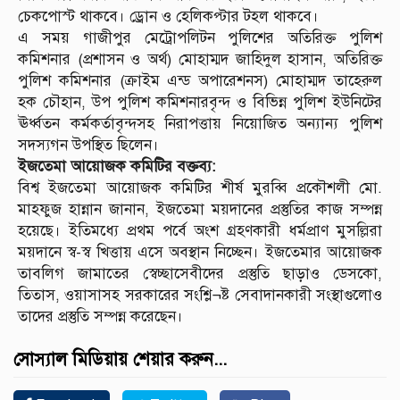
চেকপোস্ট থাকবে। ড্রোন ও হেলিকপ্টার টহল থাকবে।
এ সময় গাজীপুর মেট্রোপলিটন পুলিশের অতিরিক্ত পুলিশ
কমিশনার (প্রশাসন ও অর্থ) মোহাম্মদ জাহিদুল হাসান, অতিরিক্ত
পুলিশ কমিশনার (ক্রাইম এন্ড অপারেশনস) মোহাম্মদ তাহেরুল
হক চৌহান, উপ পুলিশ কমিশনারবৃন্দ ও বিভিন্ন পুলিশ ইউনিটের
ঊর্ধ্বতন কর্মকর্তাবৃন্দসহ নিরাপত্তায় নিয়োজিত অন্যান্য পুলিশ
সদস্যগন উপস্থিত ছিলেন।
ইজতেমা আয়োজক কমিটির বক্তব্য:
বিশ্ব ইজতেমা আয়োজক কমিটির শীর্ষ মুরব্বি প্রকৌশলী মো.
মাহফুজ হান্নান জানান, ইজতেমা ময়দানের প্রস্তুতির কাজ সম্পন্ন
হয়েছে। ইতিমধ্যে প্রথম পর্বে অংশ গ্রহণকারী ধর্মপ্রাণ মুসল্লিরা
ময়দানে স্ব-স্ব খিত্তায় এসে অবস্থান নিচ্ছেন। ইজতেমার আয়োজক
তাবলিগ জামাতের স্বেচ্ছাসেবীদের প্রস্তুতি ছাড়াও ডেসকো,
তিতাস, ওয়াসাসহ সরকারের সংশ্লি¬ষ্ট সেবাদানকারী সংস্থাগুলোও
তাদের প্রস্তুতি সম্পন্ন করেছেন।
সোস্যাল মিডিয়ায় শেয়ার করুন...