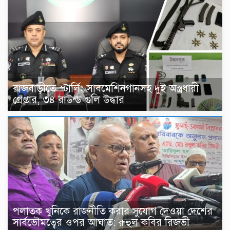
রাজবাড়ীতে স্টার্লিং সাবমেশিনগানসহ দুই অস্ত্রধারী
গ্রেপ্তার, ৩৪ রাউন্ড গুলি উদ্ধার
পলাতক খুনিকে রাজনীতি করার সুযোগ দেওয়া দেশের
সার্বভৌমত্বের ওপর আঘাত: রুহুল কবির রিজভী