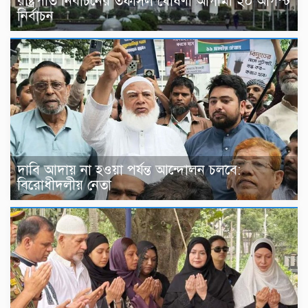
রাষ্ট্রপতি নির্বাচনের তফসিল ঘোষণা আগামী ২০ আগস্ট
নির্বাচন
দাবি আদায় না হওয়া পর্যন্ত আন্দোলন চলবে:
বিরোধীদলীয় নেতা