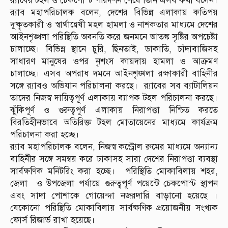
র‍্যাবের টহল ও চেকপোস্ট পরিদর্শন শেষে তিনি এসব কথা বলেন।
র‍্যাব মহাপরিচালক বলেন, দেশের বিভিন্ন এলাকায় কতিপয়
দুষ্কৃতকারী ও স্বার্থান্বেষী মহল হামলা ও নাশকতার মাধ্যমে দেশের
আইনশৃঙ্খলা পরিস্থিতি অবনতি করে জনমনে আতঙ্ক সৃষ্টির অপচেষ্টা
চালাচ্ছে। বিভিন্ন স্থানে চুরি, ছিনতাই, ডাকাতি, চাঁদাবাজিসহ
সাধারণ মানুষের ওপর নৃশংস কায়দায় হামলা ও আক্রমণ
চালাচ্ছে। এসব অপরাধ দমনে আইনশৃঙ্খলা রক্ষাকারী বাহিনীর
সঙ্গে র‍্যাবও অভিযান পরিচালনা করছে। র‍্যাবের সব ব্যাটালিয়ন
তাদের নিজস্ব দায়িত্বপূর্ণ এলাকায় ব্যাপক টহল পরিচালনা করছে।
ঝুঁকিপূর্ণ ও গুরুত্বপূর্ণ এলাকায় নিরাপত্তা নিশ্চিত করতে
বিরতিহীনভাবে অতিরিক্ত টহল মোতায়েনের মাধ্যমে কার্যক্রম
পরিচালনা করা হচ্ছে।
র‍্যাব মহাপরিচালক বলেন, নিজস্ব কন্ট্রোল রুমের মাধ্যমে অন্যান্য
বাহিনীর সঙ্গে সমন্বয় করে ঢাকাসহ সারা দেশের নিরাপত্তা ব্যবস্থা
সার্বক্ষণিক মনিটরিং করা হচ্ছে। পরিস্থিতি মোকাবিলায় শহর,
জেলা ও উপজেলা পর্যায়ে গুরুত্বপূর্ণ পয়েন্টে চেকপোস্ট স্থাপন
এবং সাদা পোশাকে গোয়েন্দা নজরদারি বাড়ানো হয়েছে ।
যেকোনো পরিস্থিতি মোকাবিলায় সার্বক্ষণিক প্রয়োজনীয় সংখ্যক
ফোর্স রিজার্ভ রাখা হয়েছে।