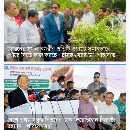
উন্নয়নের সুফল নগরীর প্রতিটি ওয়ার্ডে সমানভাবে
পৌঁছে দিতে কাজ করছে : চসিক মেয়র ডা. শাহাদাত
দেশে প্রথম সবুজ বিপ্লবের ডাক দিয়েছিলেন জিয়াউর
রহমান : পরিবেশমন্ত্রী