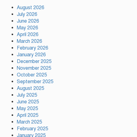
চসিক মেয়র ডা. শাহাদাত
August 2026
July 2026
টঙ্গীতে কড়ইতলা প্রিমিয়ার লিগের
June 2026
উদ্বোধন মাদক ও অপরাধমুক্ত যুবসমাজ
May 2026
গড়ার আহ্বান
April 2026
March 2026
February 2026
দেশে প্রথম সবুজ বিপ্লবের ডাক
January 2026
দিয়েছিলেন জিয়াউর রহমান :
পরিবেশমন্ত্রী
December 2025
November 2025
October 2025
রাজবাড়ীতে স্টার্লিং সাবমেশিনগানসহ
September 2025
দুই অস্ত্রধারী গ্রেপ্তার, ৩৪ রাউন্ড গুলি
August 2025
উদ্ধার
July 2025
June 2025
May 2025
মায়ামির জয়ে দুই গোল করে লিগস
কাপে রেকর্ড গড়লেন মেসি
April 2025
March 2025
February 2025
January 2025