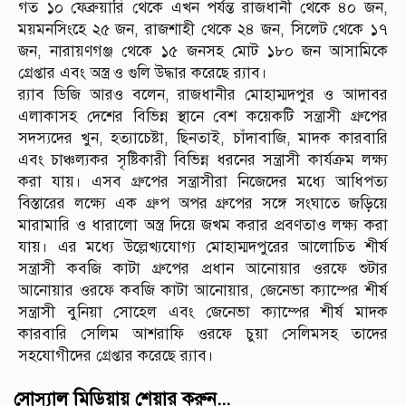
গত ১০ ফেব্রুয়ারি থেকে এখন পর্যন্ত রাজধানী থেকে ৪০ জন,
ময়মনসিংহে ২৫ জন, রাজশাহী থেকে ২৪ জন, সিলেট থেকে ১৭
জন, নারায়ণগঞ্জ থেকে ১৫ জনসহ মোট ১৮০ জন আসামিকে
গ্রেপ্তার এবং অস্ত্র ও গুলি উদ্ধার করেছে র‍্যাব।
র‍্যাব ডিজি আরও বলেন, রাজধানীর মোহাম্মদপুর ও আদাবর
এলাকাসহ দেশের বিভিন্ন স্থানে বেশ কয়েকটি সন্ত্রাসী গ্রুপের
সদস্যদের খুন, হত্যাচেষ্টা, ছিনতাই, চাঁদাবাজি, মাদক কারবারি
এবং চাঞ্চল্যকর সৃষ্টিকারী বিভিন্ন ধরনের সন্ত্রাসী কার্যক্রম লক্ষ্য
করা যায়। এসব গ্রুপের সন্ত্রাসীরা নিজেদের মধ্যে আধিপত্য
বিস্তারের লক্ষ্যে এক গ্রুপ অপর গ্রুপের সঙ্গে সংঘাতে জড়িয়ে
মারামারি ও ধারালো অস্ত্র দিয়ে জখম করার প্রবণতাও লক্ষ্য করা
যায়। এর মধ্যে উল্লেখ্যযোগ্য মোহাম্মদপুরের আলোচিত শীর্ষ
সন্ত্রাসী কবজি কাটা গ্রুপের প্রধান আনোয়ার ওরফে শুটার
আনোয়ার ওরফে কবজি কাটা আনোয়ার, জেনেভা ক্যাম্পের শীর্ষ
সন্ত্রাসী বুনিয়া সোহেল এবং জেনেভা ক্যাম্পের শীর্ষ মাদক
কারবারি সেলিম আশরাফি ওরফে চুয়া সেলিমসহ তাদের
সহযোগীদের গ্রেপ্তার করেছে র‍্যাব।
সোস্যাল মিডিয়ায় শেয়ার করুন...