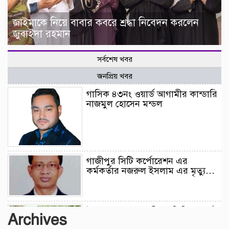
জাইমাকে নিয়ে বাবার কবরে শ্রদ্ধা নিবেদন করলেন
জুবাইদা রহমান
সর্বশেষ খবর
জনপ্রিয় খবর
গাসিক ৪৩নং ওয়ার্ড আগামীর কান্ডারি
নাজমুল হোসেন মন্ডল
গাজীপুর সিটি কর্পোরেশন এর
কর্মকর্তার নজরুল ইসলাম এর মৃত্যু…
উন্নয়নের সুফল নগরীর প্রতিটি ওয়ার্ডে
Archives
সমানভাবে পৌঁছে দিতে কাজ করছে :