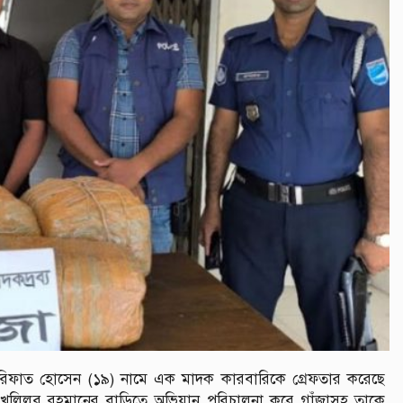
হ রিফাত হোসেন (১৯) নামে এক মাদক কারবারিকে গ্রেফতার করেছে
র খলিলুর রহমানের বাড়িতে অভিযান পরিচালনা করে গাঁজাসহ তাকে