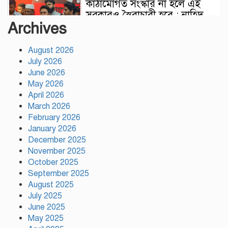
কাঠামোগত সংস্কার না হলে এই
সরকারও স্বৈরাচারী হবে : নাহিদ
Archives
ইসলাম
August 2026
সাকিবকে দেশে ফেরানো নিয়ে
July 2026
আগের অবস্থান থেকে সরে গেলেন
June 2026
ক্রীড়া প্রতিমন্ত্রী
May 2026
April 2026
বৃক্ষরোপণে পরিবেশের ভারসাম্য ও
March 2026
সমৃদ্ধ বাংলাদেশ গড়ার ডাক:
February 2026
পিরোজপুরে বৃক্ষমেলা উদ্বোধন
January 2026
December 2025
November 2025
নতুন কোনো ফ্যাসিবাদকে মাথাচাড়া
October 2025
দিয়ে উঠতে দেওয়া হবে না: ছাত্র
September 2025
জমিয়ত
August 2025
July 2025
আমিও চাই, শেখ হাসিনা ডিসেম্বরে
June 2025
দেশে ফিরে আইনি পথে হাঁটুক:
May 2025
আইনমন্ত্রী