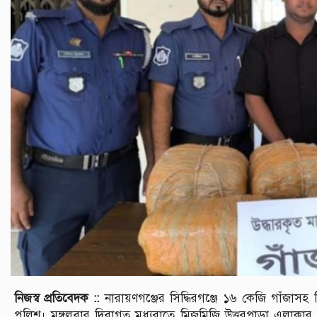
নিজস্ব প্রতিবেদক ::
নারায়ণগঞ্জের সিদ্ধিরগঞ্জে ১৬ কেজি গাঁজাস
পুলিশ। মঙ্গলবার দিবাগত মধ্যরাতে মিজমিজি উত্তরপাড়া এলাকা