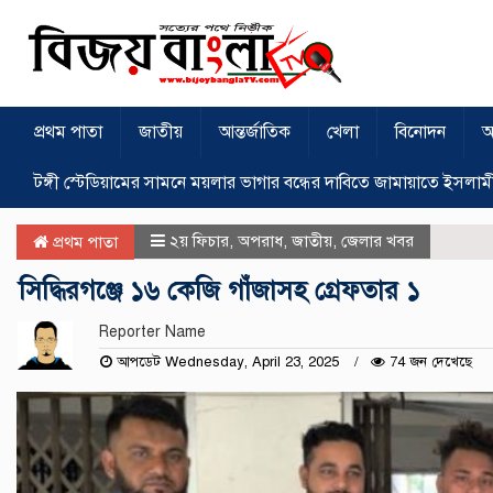
প্রথম পাতা
জাতীয়
আন্তর্জাতিক
খেলা
বিনোদন
অ
টঙ্গী স্টেডিয়ামের সামনে ময়লার ভাগার বন্ধের দাবিতে জামায়াতে ইসলাম
২য় ফিচার
,
অপরাধ
,
জাতীয়
,
জেলার খবর
প্রথম পাতা
সিদ্ধিরগঞ্জে ১৬ কেজি গাঁজাসহ গ্রেফতার ১
Reporter Name
আপডেট Wednesday, April 23, 2025
74 জন দেখেছে