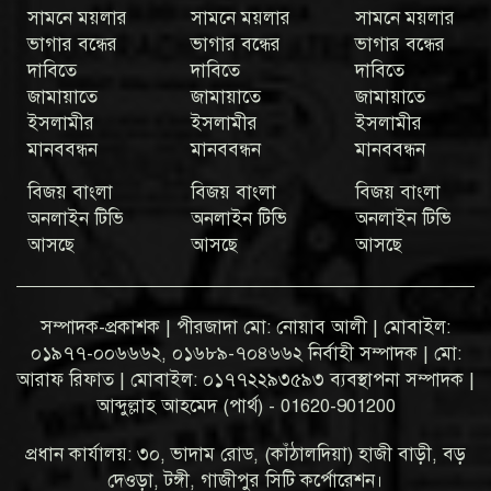
সামনে ময়লার
সামনে ময়লার
সামনে ময়লার
ভাগার বন্ধের
ভাগার বন্ধের
ভাগার বন্ধের
দাবিতে
দাবিতে
দাবিতে
জামায়াতে
জামায়াতে
জামায়াতে
ইসলামীর
ইসলামীর
ইসলামীর
মানববন্ধন
মানববন্ধন
মানববন্ধন
বিজয় বাংলা
বিজয় বাংলা
বিজয় বাংলা
অনলাইন টিভি
অনলাইন টিভি
অনলাইন টিভি
আসছে
আসছে
আসছে
সম্পাদক-প্রকাশক | পীরজাদা মো: নোয়াব আলী | মোবাইল:
০১৯৭৭-০০৬৬৬২, ০১৬৮৯-৭০৪৬৬২ নির্বাহী সম্পাদক | মো:
আরাফ রিফাত | মোবাইল: ০১৭৭২২৯৩৫৯৩ ব্যবস্থাপনা সম্পাদক |
আব্দুল্লাহ আহমেদ (পার্থ) - 01620-901200
প্রধান কার্যালয়: ৩০, ভাদাম রোড, (কাঁঠালদিয়া) হাজী বাড়ী, বড়
দেওড়া, টঙ্গী, গাজীপুর সিটি কর্পোরেশন।