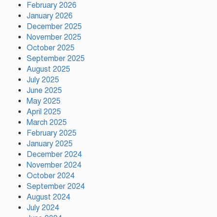
সমৃদ্ধ বাংলাদেশ গড়ার ডাক:
February 2026
পিরোজপুরে বৃক্ষমেলা উদ্বোধন
January 2026
December 2025
November 2025
নতুন কোনো ফ্যাসিবাদকে মাথাচাড়া
দিয়ে উঠতে দেওয়া হবে না: ছাত্র
October 2025
জমিয়ত
September 2025
August 2025
July 2025
আমিও চাই, শেখ হাসিনা ডিসেম্বরে
June 2025
দেশে ফিরে আইনি পথে হাঁটুক:
May 2025
আইনমন্ত্রী
April 2025
March 2025
February 2025
ফ্যাসিস্ট আওয়ামীলীগ দেশের জাতি
গঠনের ভিত্তিকে পিছিয়ে দিয়েছে:
January 2025
প্রধানমন্ত্রীর উপদেষ্টা
December 2024
November 2024
October 2024
দুর্গাপূজায় আসছে সালমার নতুন গান,
September 2024
রেকর্ড সম্পন্ন
August 2024
July 2024