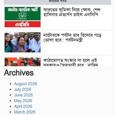
জনপ্রিয় খবর
ভারতের ভূমিকা নিয়ে ক্ষোভ, শেখ
হাসিনার প্রত্যর্পণ চাইল এনসিপি
নাটোরকে পর্যটন হাব হিসেবে গড়ে
তোলা হবে : পর্যটনমন্ত্রী
কাঠামোগত সংস্কার না হলে এই
সরকারও স্বৈরাচারী হবে : নাহিদ
ইসলাম
Archives
August 2026
সাকিবকে দেশে ফেরানো নিয়ে আগের
July 2026
অবস্থান থেকে সরে গেলেন ক্রীড়া
প্রতিমন্ত্রী
June 2026
May 2026
April 2026
বৃক্ষরোপণে পরিবেশের ভারসাম্য ও
March 2026