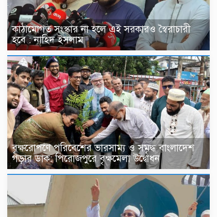
কাঠামোগত সংস্কার না হলে এই সরকারও স্বৈরাচারী
হবে : নাহিদ ইসলাম
বৃক্ষরোপণে পরিবেশের ভারসাম্য ও সমৃদ্ধ বাংলাদেশ
গড়ার ডাক: পিরোজপুরে বৃক্ষমেলা উদ্বোধন