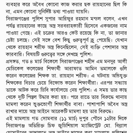
ব্যবহার করে অবৈধ কোনো কাজ করার ছক রায়হানের ছিল কি
না, এমন কোনো সুনির্দিষ্ট তথ্য পাওয়া যায়নি।
সিরাজগঞ্জের পুলিশ সুপার আরিফুর রহমান মন্ডল বলেন, এখন
পর্যন্ত রায়হানের কাছে অস্ত্র সরবরাহকারী হিসেবে একজনের নাম
পাওয়া গেছে। এই চক্রের আরও কেউ রয়েছে কি না, তা জানার
চেষ্টা চলছে। সেই সঙ্গে বেশ কিছু গুরুত্বপূর্ণ ক্লু পেয়েছি। যেখান
থেকে রায়হান শরীফ অস্ত্র কিনেছিলেন, সেই ব্যক্তি পেশাদার অস্ত্র
কারবারি। বিষয়টি গুরুত্বের সঙ্গে দেখছে পুলিশ।
প্রসঙ্গত, গত ৪ মার্চ বিকেলে সিরাজগঞ্জের শহীদ এম মনসুর আলী
মেডিকেল কলেজের শিক্ষার্থী আরাফাত আমিন তমালকে গুলি
করেন কলেজের শিক্ষক ডা. রায়হান শরীফ। এ ঘটনায় অভিযুক্ত
শিক্ষকের বিচার চেয়ে বিক্ষোভ করেন শিক্ষার্থীরা। এরপর সন্ধ্যায়
তাকে আটক করে ডিবি কার্যালয়ে নেয় পুলিশ। এ সময় তার কাছ
থেকে দুটি পিস্তল উদ্ধার করা হয়। পরে রাতে তার বিরুদ্ধে থানায়
মামলা করেন ভুক্তভোগী শিক্ষার্থীর বাবা। পাশাপাশি অবৈধ অস্ত্র
রাখার দায়ে অস্ত্র আইনে আরেকটি মামলা হয় তার বিরুদ্ধে।
এই মামলায় গত সোমবার (১১ মার্চ) দুপুর পৌনে ১২টার দিকে
সিরাজগঞ্জ অতিরিক্ত চিফ জুডিশিয়াল ম্যাজিস্ট্রেট মো. বিল্লাল
হোসাইনের আদালতে অস্ত্র আইনে দায়ের করা মামলায় পুলিশের