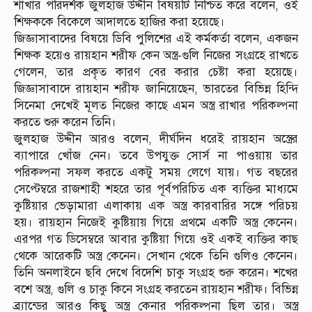
শাখার পরিদর্শক জুলহাজ উদ্দীন বিষয়টি নিশ্চিত করে বলেন, ওই
শিক্ষককে বিকেলে আদালতে হাজির করা হয়েছে।
জিজ্ঞাসাবাদের বিষয়ে ডিবি পুলিশের এই কর্মকর্তা বলেন, একজন
শিক্ষক হয়েও রায়হান শরীফ কেন অস্ত্র-গুলি নিজের সংগ্রহে রাখতে
গেলেন, তার প্রকৃত কারণ বের করার চেষ্টা করা হয়েছে।
জিজ্ঞাসাবাদে রায়হান শরীফ জানিয়েছেন, ভারতের বিভিন্ন হিন্দি
সিনেমা দেখেই মূলত নিজের কাছে এমন অস্ত্র রাখার পরিকল্পনা
করতে শুরু করেন তিনি।
জুলহাজ উদ্দীন আরও বলেন, দীর্ঘদিন ধরেই রায়হান অস্ত্রের
ব্যাপারে খোঁজ নেন। তবে উপযুক্ত সোর্স না পাওয়ায় তার
পরিকল্পনা সফল করতে একটু সময় লেগে যায়। গত বছরের
সেপ্টেম্বরে রাজশাহী শহরে তার পূর্বপরিচিত এক ব্যক্তির মাধ্যমে
কুষ্টিয়ার ভেড়ামারা এলাকায় এক অস্ত্র কারবারির সঙ্গে পরিচয়
হয়। রায়হান নিজেই কুষ্টিয়ায় গিয়ে প্রথমে একটি অস্ত্র কেনেন।
এরপর গত ডিসেম্বরে আবার কুষ্টিয়া গিয়ে ওই একই ব্যক্তির কাছ
থেকে আরেকটি অস্ত্র কেনেন। সেখান থেকে তিনি গুলিও কেনেন।
তিনি অনলাইনে ছবি দেখে বিদেশি চাকু সংগ্রহ শুরু করেন। শখের
বশে অস্ত্র, গুলি ও চাকু কিনে সংগ্রহ করতেন রায়হান শরীফ। বিভিন্ন
ব্র্যান্ডের আরও কিছু অস্ত্র কেনার পরিকল্পনা ছিল তার। অস্ত্র