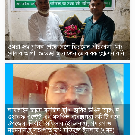
ওমরা হজ পালন শেষে দেশে ফিরলেন পীরজাদা মোঃ
নোয়াব আলী, শুভেচ্ছা জানালেন মোবারক হোসেন রনি
লামকাইন জামে মসজিদ মুন্সি ছাবির উদ্দিন আহম্মদ
ওয়াক্ফ এস্টেট এর মসজিদ ব্যবস্থাপনা কমিটি গঠন
উপজেলা নির্বাহী অফিসার (ইউএনও), গফরগাঁও,
ময়মনসিংহ সভাপতি ডাঃ মফিজুল ইসলাম (সুমন)