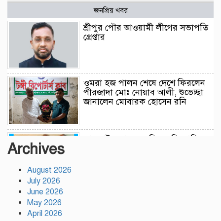
জনপ্রিয় খবর
শ্রীপুর পৌর আওয়ামী লীগের সভাপতি
গ্রেপ্তার
ওমরা হজ পালন শেষে দেশে ফিরলেন
পীরজাদা মোঃ নোয়াব আলী, শুভেচ্ছা
জানালেন মোবারক হোসেন রনি
লামকাইন জামে মসজিদ মুন্সি ছাবির
Archives
উদ্দিন আহম্মদ ওয়াক্ফ এস্টেট এর
মসজিদ ব্যবস্থাপনা কমিটি গঠন
উপজেলা নির্বাহী অফিসার (ইউএনও),
August 2026
গফরগাঁও, ময়মনসিংহ সভাপতি ডাঃ
July 2026
মফিজুল ইসলাম (সুমন) মোতাওয়াল্লী/সেক্রেটারী
June 2026
May 2026
বগুড়ায় যাত্রীবাহী একটি বাস নিয়ন্ত্রণ
April 2026
হারিয়ে ৬ শ্রমিক নিহত, আহত ১৫