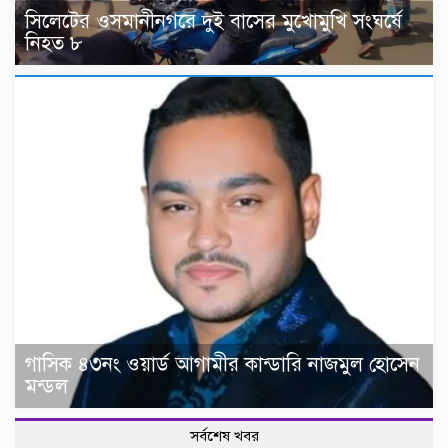
সিলেটের ওসমানীনগরে দুই বাসের মুখোমুখি সংঘর্ষে
নিহত ৮
গাসিক ৪৩নং ওয়ার্ড আগামীর কান্ডারি নাজমুল হোসেন
মন্ডল
সর্বশেষ খবর