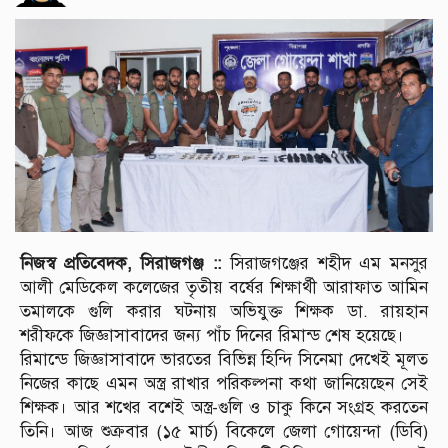
নিজস্ব প্রতিবেদক, সিরাজগঞ্জ ::
সিরাজগঞ্জের শহীদ এম মনসুর
আলী মেডিকেল কলেজের তৃতীয় বর্ষের শিক্ষার্থী আরাফাত আমিন
তমালকে গুলি করার ঘটনায় অভিযুক্ত শিক্ষক ডা. রায়হান
শরীফকে জিজ্ঞাসাবাদের জন্য পাঁচ দিনের রিমান্ড শেষ হয়েছে।
রিমান্ডে জিজ্ঞাসাবাদে ভারতের বিভিন্ন হিন্দি সিনেমা দেখেই মূলত
নিজের কাছে এমন অস্ত্র রাখার পরিকল্পনা কথা জানিয়েছেন সেই
শিক্ষক। আর শখের বশেই অস্ত্র-গুলি ও চাকু কিনে সংগ্রহ করতেন
তিনি। আজ শুক্রবার (১৫ মার্চ) বিকেলে জেলা গোয়েন্দা (ডিবি)