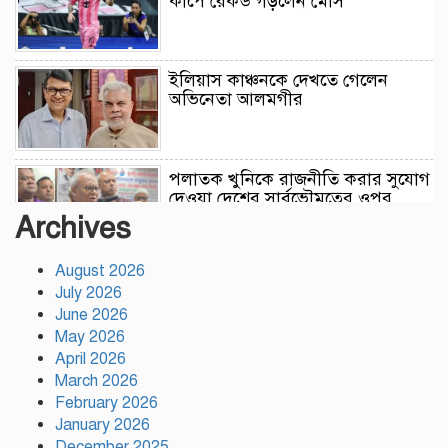
কাপে রেকর্ড গড়লেন মেসি
ইলিয়াস কাঞ্চনকে দেখতে গেলেন
অভিনেতা আলমগীর
পলাতক খুনিকে রাজনীতি করার সুযোগ
দেওয়া দেশের সার্বভৌমত্বের ওপর
আঘাত: রুহুল কবির রিজভী
Archives
August 2026
ময়মনসিংহের ঈশ্বরগঞ্জে সবজির
July 2026
বাজারে ঊর্ধ্বগতি, দিশেহারা নিম্ন ও
মধ্যবিত্ত
June 2026
May 2026
April 2026
রাষ্ট্রপতি নির্বাচনের তফসিল ঘোষণা
March 2026
আগামী ২০ আগস্ট নির্বাচন
February 2026
January 2026
December 2025