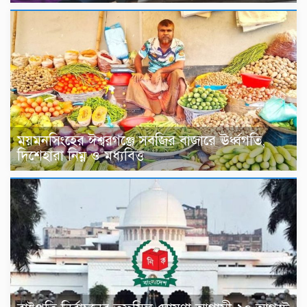
ময়মনসিংহের ঈশ্বরগঞ্জে সবজির বাজারে ঊর্ধ্বগতি,
দিশেহারা নিম্ন ও মধ্যবিত্ত