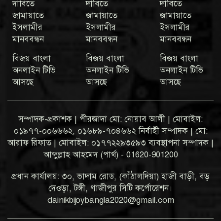
দাবিতে
দাবিতে
দাবিতে
জামায়াতে
জামায়াতে
জামায়াতে
ইসলামীর
ইসলামীর
ইসলামীর
মানববন্ধন
মানববন্ধন
মানববন্ধন
বিজয় বাংলা
বিজয় বাংলা
বিজয় বাংলা
অনলাইন টিভি
অনলাইন টিভি
অনলাইন টিভি
আসছে
আসছে
আসছে
সম্পাদক-প্রকাশক | পীরজাদা মো: নোয়াব আলী | মোবাইল:
০১৯৭৭-০০৬৬৬২, ০১৬৮৯-৭০৪৬৬২ নির্বাহী সম্পাদক | মো:
আরাফ রিফাত | মোবাইল: ০১৭৭২২৯৩৫৯৩ ব্যবস্থাপনা সম্পাদক |
আব্দুল্লাহ আহমেদ (পার্থ) - 01620-901200
প্রধান কার্যালয়: ৩০, ভাদাম রোড, (কাঁঠালদিয়া) হাজী বাড়ী, বড়
দেওড়া, টঙ্গী, গাজীপুর সিটি কর্পোরেশন।
dainikbijoybangla2020@gmail.com