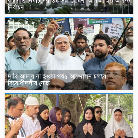
রাষ্ট্রপতি নির্বাচনের তফসিল ঘোষণা আগামী ২০ আগস্ট
নির্বাচন
দাবি আদায় না হওয়া পর্যন্ত আন্দোলন চলবে:
বিরোধীদলীয় নেতা