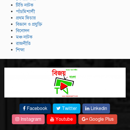
টিভি নাটক
পাঁচমিশালী
প্রথম ফিচার
বিজ্ঞান ও প্রযুক্তি
বিনোদন
মঞ্চ নাটক
রাজনীতি
শিক্ষা
Facebook
Twitter
Linkedin
Instagram
Youtube
Google Plus