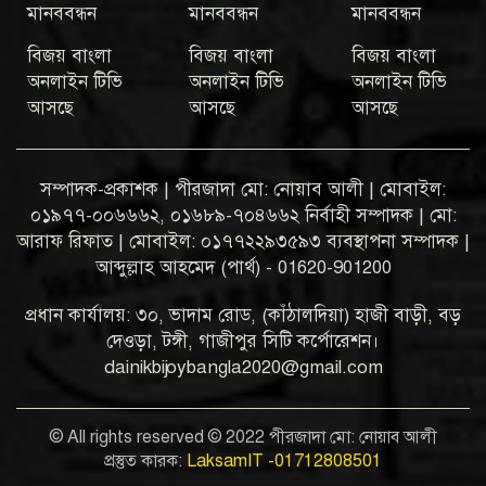
মানববন্ধন
মানববন্ধন
মানববন্ধন
বিজয় বাংলা
বিজয় বাংলা
বিজয় বাংলা
অনলাইন টিভি
অনলাইন টিভি
অনলাইন টিভি
আসছে
আসছে
আসছে
সম্পাদক-প্রকাশক | পীরজাদা মো: নোয়াব আলী | মোবাইল:
০১৯৭৭-০০৬৬৬২, ০১৬৮৯-৭০৪৬৬২ নির্বাহী সম্পাদক | মো:
আরাফ রিফাত | মোবাইল: ০১৭৭২২৯৩৫৯৩ ব্যবস্থাপনা সম্পাদক |
আব্দুল্লাহ আহমেদ (পার্থ) - 01620-901200
প্রধান কার্যালয়: ৩০, ভাদাম রোড, (কাঁঠালদিয়া) হাজী বাড়ী, বড়
দেওড়া, টঙ্গী, গাজীপুর সিটি কর্পোরেশন।
dainikbijoybangla2020@gmail.com
© All rights reserved © 2022 পীরজাদা মো: নোয়াব আলী
প্রস্তুত কারক:
LaksamIT -01712808501