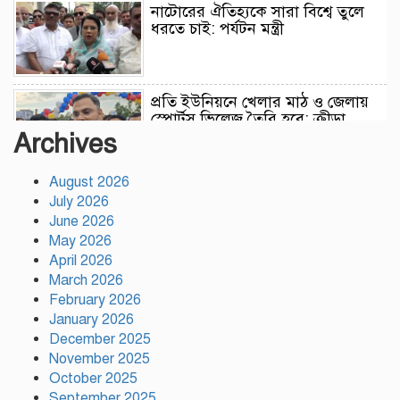
নাটোরের ঐতিহ্যকে সারা বিশ্বে তুলে
ধরতে চাই: পর্যটন মন্ত্রী
প্রতি ইউনিয়নে খেলার মাঠ ও জেলায়
স্পোর্টস ভিলেজ তৈরি হবে: ক্রীড়া
প্রতিমন্ত্রী
Archives
August 2026
অস্ট্রেলিয়ার বিপক্ষে টেস্ট সিরিজ ৫৪
July 2026
রানের ব্যবধানে হারল বাংলাদেশ
June 2026
May 2026
April 2026
ময়মনসিংহে ‘সবুজ বাংলাদেশ’
March 2026
সম্মেলনে গাছের চারা বিতরণ
February 2026
January 2026
December 2025
November 2025
ড্যাবের ৩৭তম প্রতিষ্ঠাবার্ষিকী উপলক্ষে
October 2025
চিকিৎসক সমাবেশের উদ্বোধন করলেন
September 2025