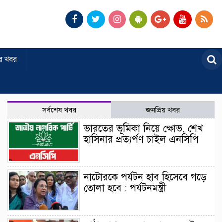
র খবর
সর্বশেষ খবর
জনপ্রিয় খবর
ভারতের ভূমিকা নিয়ে ক্ষোভ, শেখ
হাসিনার প্রত্যর্পণ চাইল এনসিপি
নাটোরকে পর্যটন হাব হিসেবে গড়ে
তোলা হবে : পর্যটনমন্ত্রী