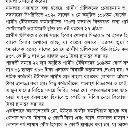
মামলাটি দায়ের করেন।
মামলার এজাহারে বলা হয়েছে, গ্রামীণ টেলিকমের চেয়ারম্যান ড. 
সদস্যদের উপস্থিতিতে ২০২২ সালের ৯ মে অনুষ্ঠিত ১০৮তম বোর্ডের 
গ্রামীণ টেলিকমের কর্মচারীদের পাওনা লভ্যাংশ বিতরণের জন্য গ্রা
সেটেলমেন্ট অ্যাগ্রিমেন্ট চুক্তি হয় ওই বছরের ২৭ এপ্রিল।
গ্রামীণ টেলিকমের বোর্ড সভার হিসাব খোলার সিদ্ধান্ত ৯ মে হলেও 
ব্যাংক হিসাব দেখানো আছে, যা বাস্তবে অসম্ভব। এরকম ভুয়া সেটেল
মোতাবেক ২০২২ সালের ১০ মে গ্রামীণ টেলিকমের ইউনাইটেড কমার্শ
৪৩৭ কোটি ১ লাখ ১২ হাজার ৬২১ টাকা স্থানান্তর করা হয়।
পরবর্তী সময়ে ২২ জুন অনুষ্ঠিত গ্রামীণ টেলিকমের ১০৯তম বোর্ড সভ
লাখ ৯১ হাজার ৩৮৯ টাকা প্রদানের বিষয়টি অনুমোদন দেওয়া হয়। অন্
শ্রমিক কর্মচারী ইউনিয়ন নামীয় ডাচ-বাংলা ব্যাংকের লোকাল অ
টাকা স্থানান্তর করা হয়। কিন্তু কর্মচারীদের লভ্যাংশ বিতরণের আগেই
ও জুন মাসের বিভিন্ন সময়ে সিবিএ নেতা মো. কামরুজ্জামানের ডাচ
নেতা মাইনুল ইসলামের হিসাবে ৩ কোটি ও সিবিএ নেতা ফিরোজ মা
টাকা স্থানান্তর করা হয়।
একইভাবে অ্যাডভোকেট মো. ইউসুফ আলীর কমার্শিয়াল ব্যাংক অব সি
গুলশান শাখার হিসাবে ৫ কোটি টাকা এবং অ্যাড. জাফরুল হাসান শরী
গুলশান নর্থ শাখায় যৌথ হিসাবে ৬ কোটি স্থানান্তর করা হয়, যা তাদের 