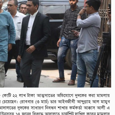
 ২৫ কোটি ২২ লাখ টাকা আত্মসাতের অভিযোগে দুদকের করা মামলায়
ন চেয়েছেন। রোববার (৩ মার্চ) তার আইনজীবী আব্দুল্লাহ আল মামুন
তের দুদকের সাধারণ নিবন্ধন শাখার কর্মকর্তা আক্কাস আলী এ
ইউনূসসহ ১৪ জনের বিরুদ্ধে আদালতে চার্জশিট দাখিল করেন মামলার