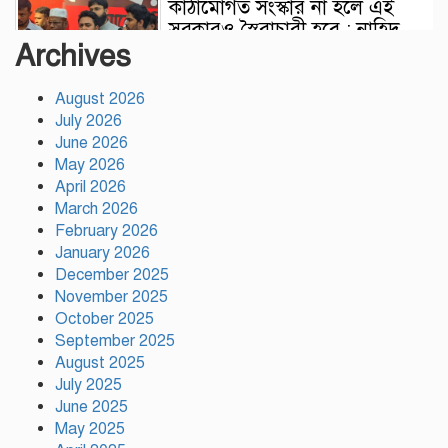
কাঠামোগত সংস্কার না হলে এই
সরকারও স্বৈরাচারী হবে : নাহিদ
Archives
ইসলাম
August 2026
সাকিবকে দেশে ফেরানো নিয়ে
July 2026
আগের অবস্থান থেকে সরে গেলেন
June 2026
ক্রীড়া প্রতিমন্ত্রী
May 2026
April 2026
বৃক্ষরোপণে পরিবেশের ভারসাম্য ও
March 2026
সমৃদ্ধ বাংলাদেশ গড়ার ডাক:
February 2026
পিরোজপুরে বৃক্ষমেলা উদ্বোধন
January 2026
December 2025
November 2025
নতুন কোনো ফ্যাসিবাদকে মাথাচাড়া
October 2025
দিয়ে উঠতে দেওয়া হবে না: ছাত্র
September 2025
জমিয়ত
August 2025
July 2025
আমিও চাই, শেখ হাসিনা ডিসেম্বরে
June 2025
দেশে ফিরে আইনি পথে হাঁটুক:
May 2025
আইনমন্ত্রী