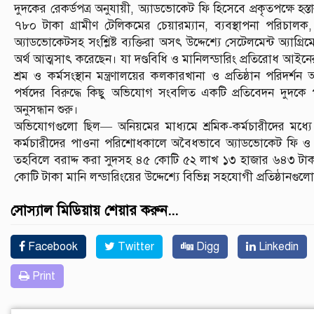
দুদকের রেকর্ডপত্র অনুযায়ী, অ্যাডভোকেট ফি হিসেবে প্রকৃতপক্ষে হস
৭৮০ টাকা গ্রামীণ টেলিকমের চেয়ারম্যান, ব্যবস্থাপনা পরিচাল
অ্যাডভোকেটসহ সংশ্লিষ্ট ব্যক্তিরা অসৎ উদ্দেশ্যে সেটেলমেন্ট অ্যাগ্
অর্থ আত্মসাৎ করেছেন। যা দণ্ডবিধি ও মানিলন্ডারিং প্রতিরোধ আইনের 
শ্রম ও কর্মসংস্থান মন্ত্রণালয়ের কলকারখানা ও প্রতিষ্ঠান পরিদর্
পর্ষদের বিরুদ্ধে কিছু অভিযোগ সংবলিত একটি প্রতিবেদন দুদকে
অনুসন্ধান শুরু।
অভিযোগগুলো ছিল— অনিয়মের মাধ্যমে শ্রমিক-কর্মচারীদের মধ্যে ব
কর্মচারীদের পাওনা পরিশোধকালে অবৈধভাবে অ্যাডভোকেট ফি ও অন্য
তহবিলে বরাদ্দ করা সুদসহ ৪৫ কোটি ৫২ লাখ ১৩ হাজার ৬৪৩ টাক
কোটি টাকা মানি লন্ডারিংয়ের উদ্দেশ্যে বিভিন্ন সহযোগী প্রতিষ্ঠানগুলোর
সোস্যাল মিডিয়ায় শেয়ার করুন...
Facebook
Twitter
Digg
Linkedin
Print