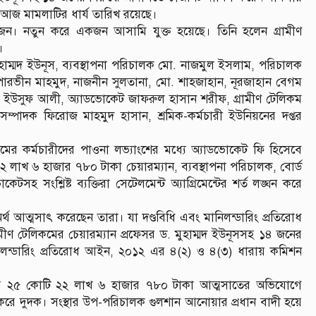
 আজ মামলাটির ধার্য তারিখ রয়েছে।
 জন। নতুন করে একজন আসামি যুক্ত হয়েছে। তিনি হলেন গ্রামীণ
।
মুহাম্মদ ইউনূস, ব্যবস্থাপনা পরিচালক মো. নাজমুল ইসলাম, পরিচালক
ারভীন মাহমুদ, নাজনীন সুলতানা, মো. শাহজাহান, নূরজাহান বেগম
ইউসুফ আলী, অ্যাডভোকেট জাফরুল হাসান শরীফ, গ্রামীণ টেলিকম
সম্পাদক ফিরোজ মাহমুদ হাসান, শ্রমিক-কর্মচারী ইউনিয়নের দপ্তর
ের কর্মচারীদের পাওনা লভ্যাংশের মধ্যে অ্যাডভোকেট ফি হিসেবে
 ২২ লাখ ৬ হাজার ৭৮০ টাকা চেয়ারম্যান, ব্যবস্থাপনা পরিচালক, বোর্ড
 সংশ্লিষ্ট ব্যক্তিরা সেটেলমেন্ট অ্যাগ্রিমেন্টের শর্ত লঙ্ঘন করে
 অর্থ আত্মসাৎ করেছেন তারা। যা দণ্ডবিধি এবং মানিলন্ডারিং প্রতিরোধ
ামীণ টেলিকমের চেয়ারম্যান প্রফেসর ড. মুহাম্মদ ইউনূসসহ ১৪ জনের
িলন্ডারিং প্রতিরোধ আইন, ২০১২ এর ৪(২) ও ৪(৩) ধারায় কমিশন
িলের ২৫ কোটি ২২ লাখ ৬ হাজার ৭৮০ টাকা আত্মসাতের অভিযোগে
করে দুদক। সংস্থার উপ-পরিচালক গুলশান আনোয়ার প্রধান বাদী হয়ে