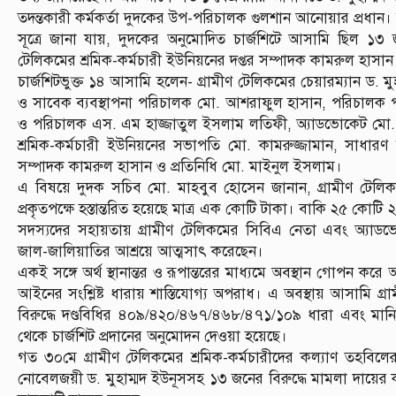
তদন্তকারী কর্মকর্তা দুদকের উপ-পরিচালক গুলশান আনোয়ার প্রধান।
সূত্রে জানা যায়, দুদকের অনুমোদিত চার্জশিটে আসামি ছিল ১৩
টেলিকমের শ্রমিক-কর্মচারী ইউনিয়নের দপ্তর সম্পাদক কামরুল হাসান
চার্জশিটভুক্ত ১৪ আসামি হলেন- গ্রামীণ টেলিকমের চেয়ারম্যান ড. 
ও সাবেক ব্যবস্থাপনা পরিচালক মো. আশরাফুল হাসান, পরিচালক প
ও পরিচালক এস. এম হাজ্জাতুল ইসলাম লতিফী, অ্যাডভোকেট মো. 
শ্রমিক-কর্মচারী ইউনিয়নের সভাপতি মো. কামরুজ্জামান, সাধারণ 
সম্পাদক কামরুল হাসান ও প্রতিনিধি মো. মাইনুল ইসলাম।
এ বিষয়ে দুদক সচিব মো. মাহবুব হোসেন জানান, গ্রামীণ টেলিকম
প্রকৃতপক্ষে হস্তান্তরিত হয়েছে মাত্র এক কোটি টাকা। বাকি ২৫ কোটি
সদস্যদের সহায়তায় গ্রামীণ টেলিকমের সিবিএ নেতা এবং অ্যাডভোকেটসহ
জাল-জালিয়াতির আশ্রয়ে আত্মসাৎ করেছেন।
একই সঙ্গে অর্থ স্থানান্তর ও রূপান্তরের মাধ্যমে অবস্থান গোপন করে
আইনের সংশ্লিষ্ট ধারায় শাস্তিযোগ্য অপরাধ। এ অবস্থায় আসামি গ্র
বিরুদ্ধে দণ্ডবিধির ৪০৯/৪২০/৪৬৭/৪৬৮/৪৭১/১০৯ ধারা এবং মান
থেকে চার্জশিট প্রদানের অনুমোদন দেওয়া হয়েছে।
গত ৩০মে গ্রামীণ টেলিকমের শ্রমিক-কর্মচারীদের কল্যাণ তহব
নোবেলজয়ী ড. মুহাম্মদ ইউনূসসহ ১৩ জনের বিরুদ্ধে মামলা দায়ের 