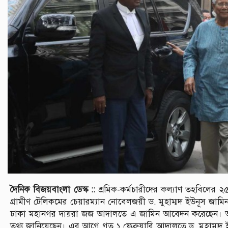
দৈনিক বিজয়বাংলা ডেস্ক ::
শ্রমিক-কর্মচারীদের কল্যাণ তহবিলের
গ্রামীণ টেলিকমের চেয়ারম্যান নোবেলজয়ী ড. মুহাম্মদ ইউনূস জামি
ঢাকা মহানগর দায়রা জজ আদালতে এ জামিন আবেদন করেছেন। আদাল
তথ্য জানিয়েছেন। এর আগে গত ১ ফেব্রুয়ারি আদালতে ড. মুহাম্মদ 