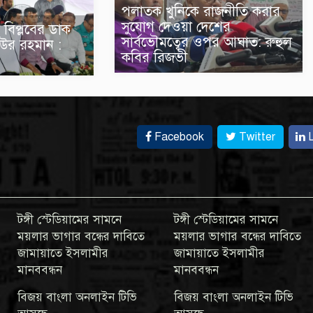
পলাতক খুনিকে রাজনীতি করার
সুযোগ দেওয়া দেশের
 বিপ্লবের ডাক
সার্বভৌমত্বের ওপর আঘাত: রুহুল
উর রহমান :
কবির রিজভী
Facebook
Twitter
L
টঙ্গী স্টেডিয়ামের সামনে
টঙ্গী স্টেডিয়ামের সামনে
ময়লার ভাগার বন্ধের দাবিতে
ময়লার ভাগার বন্ধের দাবিতে
জামায়াতে ইসলামীর
জামায়াতে ইসলামীর
মানববন্ধন
মানববন্ধন
বিজয় বাংলা অনলাইন টিভি
বিজয় বাংলা অনলাইন টিভি