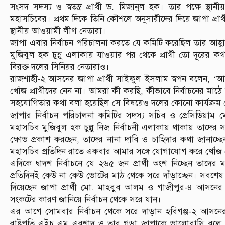
সংসদ সদস্য ও স্বতন্ত্র প্রার্থী ড. মিজানুল হক। তার পক্ষে স্থ
মহাসচিবের। প্রথম দিকে তিনি কৌশলে অনুসারীদের দিয়ে জাপা প্রার
স্থানীয় আওয়ামী লীগ নেতারা।
জাপা এবার নির্বাচন পরিচালনা করতে যে কমিটি করেছিল তার আহ্বায়ক
মুজিবুল হক চুন্নু এলাকায় যাওয়ার পর থেকে প্রার্থী তো দূরের
বিরক্ত দলের সিনিয়র নেতারাও।
রাজশাহী-২ আসনের জাপা প্রার্থী সাইফুল ইসলাম স্বপন বলেন, ‘আ
খোঁজ প্রার্থীদের নেন না। আমরা কী করছি, কীভাবে নির্বাচনের 
সহযোগিতার কথা বলা হয়েছিল সে বিষয়েও দলের কোনো কার্যক্রম 
জাপার নির্বাচন পরিচালনা কমিটির সদস্য সচিব ও প্রেসিডিয়াম 
মহাসচিব মুজিবুল হক চুন্নু নিজ নির্বাচনী এলাকায় থাকায় তাদের সঙ্
ক্ষোভ প্রকাশ করছেন, তাদের নানা দাবি ও চাহিদার কথা জানাচ্
মহাসচিব প্রতিদিন রাতে একবার আমার সঙ্গে যোগাযোগ করে খোঁজ 
এদিকে দ্বাদশ নির্বাচনে যে ২৬৫ জন প্রার্থী অংশ নিচ্ছেন তাদের
প্রতিদিনই কেউ না কেউ ভোটের মাঠ থেকে সরে দাঁড়াচ্ছেন। সবশেষ
দিয়েছেন জাপা প্রার্থী মো. মাহবুব আলম ও গাজীপুর-৪ আসনের প্রার
সংকটের কারণ জানিয়ে নির্বাচন থেকে সরে যান।
এর আগে সোমবার নির্বাচন থেকে সরে দাড়ান হবিগঞ্জ-২ আসনের (ব
রাষ্ট্রপতি এইচ এম এরশাদ ও তার গড়া জাপাকে ভালোবাসি বল