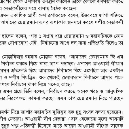
। এরপর থেকে এলাকায় অবস্থান করলেও তাকে কোনো জনসভা করতে
য় নেতাকর্মীদের সঙ্গে বাসায় বৈঠক করছেন।
মন একাধিক প্রার্থী দেশ রূপান্তরকে বলেন, উত্তরবঙ্গে জাপা শক্তিতে
 আমাদের চেয়ারম্যান এসব এলাকায় জনসভা করলে দলীয় নেতাকর্মী
্মদ ছালেম বলেন, ‘গত ১ সপ্তাহ ধরে চেয়ারম্যান ও মহাসচিবকে ফোন
নের যোগাযোগ নেই। নির্বাচনের আগে দল নানা প্রতিশ্রুতি দিলেও তা
 মোস্তাফিজুর রহমান মোস্তফা বলেন, ‘আমাদের চেয়ারম্যান জি এম
া নির্বাচন করতে গিয়ে নানা চাপে পড়ছেন। প্রশাসন আওয়ামী লীগের
েসব প্রতিশ্রুতি দিয়ে আমাদের নির্বাচনে নিয়ে এসেছিল তার একটাও
 দলীয় নিয়ন্ত্রিত। শুরু থেকেই চেয়ারম্যান নির্বাচনে আসার পক্ষে
াখলে নির্বাচনে থাকা নিয়ে সন্দেহ আছে।’
ন এমন প্রশ্নে তিনি বলেন, ‘নির্বাচন করতে অনেক খরচ ও আনুষঙ্গিক
াসনের নিরপেক্ষতা কামনা করছে। এসব চাপ চেয়ারম্যান নিতে পারছেন
থন নিয়ে জাপার মহাসচিব মুজিবুল হক চুন্নু সংসদ সদস্য হয়েছেন।
মী লীগ নেতারা। আওয়ামী লীগ নেতারা এবার যেকোনো মূল্যে আসনটি
চুন্নুর শক্ত প্রতিদ্বন্দ্বী হিসেবে মাঠে আছেন আওয়ামী লীগের সাবেক