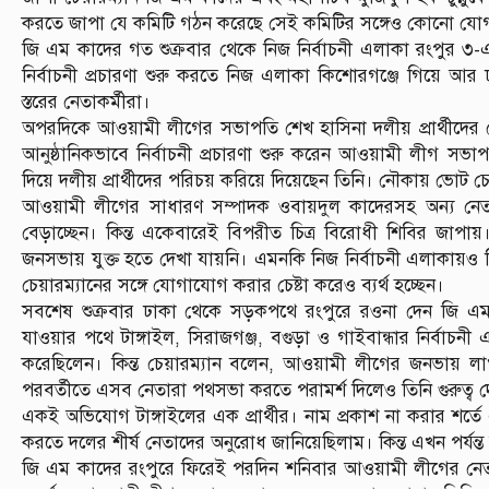
করতে জাপা যে কমিটি গঠন করেছে সেই কমিটির সঙ্গেও কোনো যোগা
জি এম কাদের গত শুক্রবার থেকে নিজ নির্বাচনী এলাকা রংপুর ৩-
নির্বাচনী প্রচারণা শুরু করতে নিজ এলাকা কিশোরগঞ্জে গিয়ে আর
স্তরের নেতাকর্মীরা।
অপরদিকে আওয়ামী লীগের সভাপতি শেখ হাসিনা দলীয় প্রার্থীদে
আনুষ্ঠানিকভাবে নির্বাচনী প্রচারণা শুরু করেন আওয়ামী লীগ স
দিয়ে দলীয় প্রার্থীদের পরিচয় করিয়ে দিয়েছেন তিনি। নৌকায় ভোট চেয়
আওয়ামী লীগের সাধারণ সম্পাদক ওবায়দুল কাদেরসহ অন্য নেতারা
বেড়াচ্ছেন। কিন্ত একেবারেই বিপরীত চিত্র বিরোধী শিবির জাপায়
জনসভায় যুক্ত হতে দেখা যায়নি। এমনকি নিজ নির্বাচনী এলাকায়ও তিনি ন
চেয়ারম্যানের সঙ্গে যোগাযোগ করার চেষ্টা করেও ব্যর্থ হচ্ছেন।
সবশেষ শুক্রবার ঢাকা থেকে সড়কপথে রংপুরে রওনা দেন জি এম ক
যাওয়ার পথে টাঙ্গাইল, সিরাজগঞ্জ, বগুড়া ও গাইবান্ধার নির্বাচন
করেছিলেন। কিন্ত চেয়ারম্যান বলেন, আওয়ামী লীগের জনভায় ল
পরবর্তীতে এসব নেতারা পথসভা করতে পরামর্শ দিলেও তিনি গুরুত্ব 
একই অভিযোগ টাঙ্গাইলের এক প্রার্থীর। নাম প্রকাশ না করার শর্তে
করতে দলের শীর্ষ নেতাদের অনুরোধ জানিয়েছিলাম। কিন্ত এখন পর্যন্ত 
জি এম কাদের রংপুরে ফিরেই পরদিন শনিবার আওয়ামী লীগের নেতা