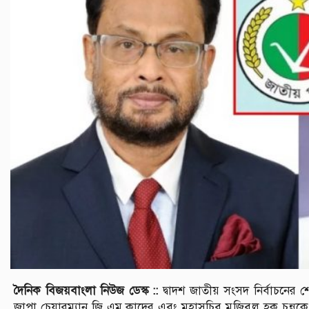
দৈনিক বিজয়বাংলা নিউজ ডেস্ক ::
দ্বাদশ জাতীয় সংসদ নির্বাচনের
জাপা চেয়ারম্যান জি এম কাদের এবং মহাসচিব মুজিবুল হক চুন্নুকে খু