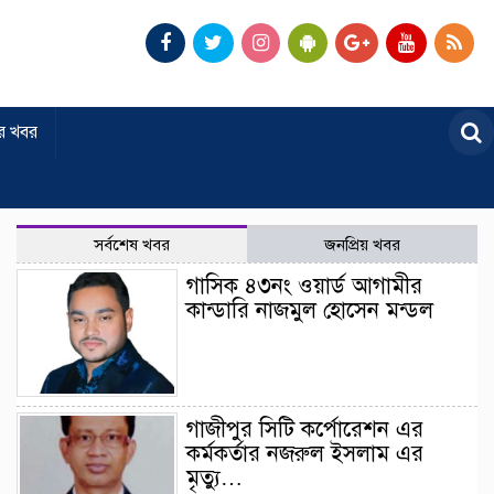
র খবর
সর্বশেষ খবর
জনপ্রিয় খবর
গাসিক ৪৩নং ওয়ার্ড আগামীর
কান্ডারি নাজমুল হোসেন মন্ডল
গাজীপুর সিটি কর্পোরেশন এর
কর্মকর্তার নজরুল ইসলাম এর
মৃত্যু…