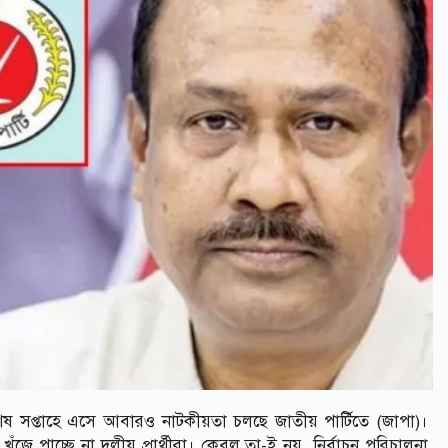
 শেষ সপ্তাহে এসে আবারও নাটকীয়তা চলছে জাতীয় পার্টিতে (জাপা)।
ঁজে পাচ্ছে না দলীয় প্রার্থীরা। কেবল তা-ই নয়, নির্বাচন পরিচালনা