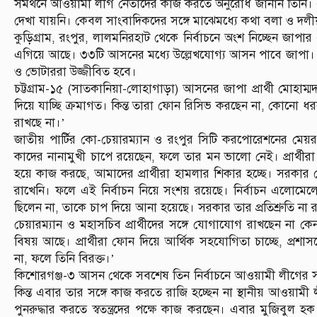
সমর্থনে আওয়ামী লীগ নেতাদের কাজ করতে অনুরোধ জানান তিনি
দেখা যায়নি। কেবল সাংবাদিকদের সঙ্গে মাঝেমধ্যে কথা বলা ও দলী
কুড়িগ্রাম, রংপুর, লালমনিরহাট থেকে নির্বাচনে অংশ নিচ্ছেন জাপার এ
এগিয়ে আছে। ৩৩টি আসনের মধ্যে উল্লেখযোগ্য আসন পাবে জাপা।
ও ভোটাররা উজ্জীবিত হবে।
চট্টগ্রাম-১৫ (সাতকানিয়া-লোহাগাড়া) আসনের জাপা প্রার্থী মোহাম
দিয়ে যাচ্ছি ক্রমাগত। কিন্ত তারা ফোন রিসিভ করছেন না, কোনো ধর
রাখছে না।’
জাতীয় পার্টির কো-চেয়ারম্যান ও রংপুর সিটি করপোরেশনের মেয়র
কাদের নানামুখী চাপে রয়েছেন, ফলে তার মন ভালো নেই। প্রার্থীর
হয়ে কাজ করছে, আমাদের প্রার্থীরা হামলার শিকার হচ্ছে। সরকার য
রাখেনি। ফলে এই নির্বাচন নিয়ে সংশয় রয়েছে। নির্বাচন এলোমেলো ও
ছিলেন না, তাকে চাপ দিয়ে আনা হয়েছে। সরকার তার প্রতিশ্রুতি না র
চেয়ারম্যান ও মহাসচিব প্রার্থীদের সঙ্গে যোগাযোগ রাখছেন না কে
বিষয় আছে। প্রার্থীরা ফোন দিয়ে আর্থিক সহযোগিতা চাচ্ছে, প্রশ
না, ফলে তিনি বিরক্ত।’
কিশোরগঞ্জ-৩ আসন থেকে সবশেষ তিন নির্বাচনে আওয়ামী লীগের সমর্
কিন্ত এবার তার সঙ্গে কাজ করতে রাজি হচ্ছেন না স্থানীয় আওয়া
পুনরুদ্ধার করতে স্বতন্ত্রদের পক্ষে কাজ করছেন। এবার মুজিবুল হক 