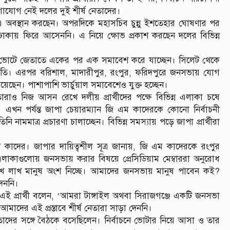
যোগ নেই দলের দুই শীর্ষ নেতাদের।
এ অবস্থান করছেন। অপরদিকে মহাসচিব চুন্নু ইশতেহার ঘোষণার পর
 ঢাকায় ফিরে আসেননি। এ নিয়ে ক্ষোভ প্রকাশ করছেন দলের বিভিন্ন
র ভোটে জেতাতে একের পর এক সমাবেশ করে যাচ্ছেন। সিলেট থেকে
ভাপতি। এরপর বরিশাল, মাদারীপুর, রংপুর, ফরিদপুরে জনসভায় যোগ
েছেন। পাশাপাশি ভার্চুয়াল সমাবেশেও যুক্ত হচ্ছেন।
ও নিজ আসন রেখে দলীয় প্রার্থীদের পক্ষে বিভিন্ন এলাকা চষে
। এখন পর্যন্ত জাপা চেয়ারম্যান জি এম কাদেরকে কোনো নির্বাচনী
ামমাত্র প্রচারণা চালাচ্ছেন। বিভিন্ন সমস্যায় পড়ে জাপা প্রার্থীরা
াদের। জাপার দায়িত্বশীল সূত্র জানায়, জি এম কাদেরকে রংপুর
ী এলাকাগুলোয় জনসভায় করার বিষয়ে প্রেসিডিয়াম মেম্বাররা অনুরোধ
াখ লাখ মানুষ অংশ নিচ্ছে। আমাদের জনসভায় মানুষ পাবেন কই?
দেননি।
 এই প্রার্থী বলেন, ‘আমরা টাঙ্গাইল অথবা সিরাজগঞ্জে একটি জনসভা
আমাদের এই প্রস্তাবে শীর্ষ নেতারা সাড়া দেননি।
দের সঙ্গে বৈঠকে বসেছিলেন। নির্বাচনে ভোটার নিয়ে আসা ও তার