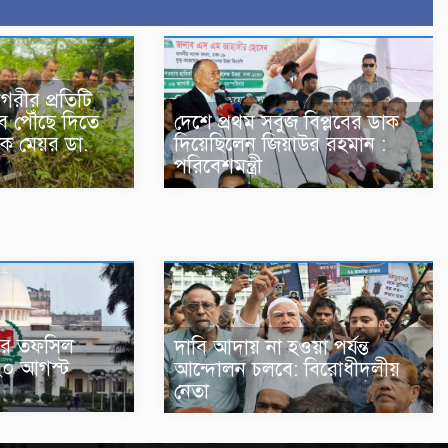
গরীর প্রতিটি
ে পৌঁছে দিতে
দেশে প্রথম সবুজ বিপ্লবের ডাক
ক মেয়র ডা.
দিয়েছিলেন জিয়াউর রহমান :
পরিবেশমন্ত্রী
াচনের তফসিল
দাবি আদায় না হওয়া পর্যন্ত
২০ আগস্ট
আন্দোলন চলবে: বিরোধীদলীয়
নেতা