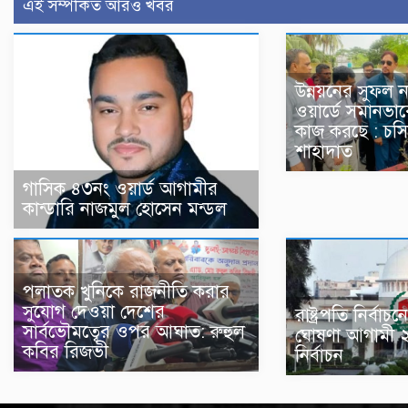
এই সম্পর্কিত আরও খবর
উন্নয়নের সুফল ন
ওয়ার্ডে সমানভাব
কাজ করছে : চসি
শাহাদাত
গাসিক ৪৩নং ওয়ার্ড আগামীর
কান্ডারি নাজমুল হোসেন মন্ডল
পলাতক খুনিকে রাজনীতি করার
সুযোগ দেওয়া দেশের
রাষ্ট্রপতি নির্ব
সার্বভৌমত্বের ওপর আঘাত: রুহুল
ঘোষণা আগামী 
কবির রিজভী
নির্বাচন