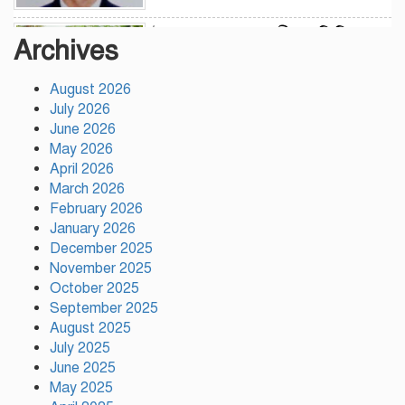
উন্নয়নের সুফল নগরীর প্রতিটি
Archives
ওয়ার্ডে সমানভাবে পৌঁছে দিতে কাজ
করছে : চসিক মেয়র ডা. শাহাদাত
August 2026
July 2026
টঙ্গীতে কড়ইতলা প্রিমিয়ার লিগের
June 2026
উদ্বোধন মাদক ও অপরাধমুক্ত
May 2026
যুবসমাজ গড়ার আহ্বান
April 2026
March 2026
February 2026
দেশে প্রথম সবুজ বিপ্লবের ডাক
January 2026
দিয়েছিলেন জিয়াউর রহমান :
December 2025
পরিবেশমন্ত্রী
November 2025
October 2025
রাজবাড়ীতে স্টার্লিং
September 2025
সাবমেশিনগানসহ দুই অস্ত্রধারী
August 2025
গ্রেপ্তার, ৩৪ রাউন্ড গুলি উদ্ধার
July 2025
June 2025
May 2025
মায়ামির জয়ে দুই গোল করে লিগস