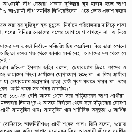
ানীয় আওয়ামী লীগ নেতারা থাকায় দুশ্চিন্তায় ঘুম হারাম হচ্ছে জাপা
্থী ও আওয়ামী লীগ সমর্থিত লিখিয়েছিলেন। এতে ক্ষোভ প্রকাশ করেন
 করা হয় মুজিবুল হক চুন্নুকে। নির্বাচন পরিচালনার দায়িত্বে থাকা
 কথা, দলের সিনিয়র নেতাদের সঙ্গেও যোগাযোগ রাখছেন না। এ নিয়ে
মাদের দল একটা নির্বাচন মনিটরিং টিম করেছিল। কিন্ত তারা কোনো
মাঠে আছি তা দলের পক্ষ থেকে জানার কেউ নেই। আমাদের দল থেকে যে
নেই।’
মেম্বার জহিরুল ইসলাম জহির বলেন, ‘চেয়ারম্যান জিএম কাদের ও
গে আমাদের কিংবা প্রার্থীদের যোগাযোগ হচ্ছে না। এ নিয়ে প্রার্থীরা
ছেন যা চেয়ারম্যান-মহাসচিব ছাড়া কেউ পূরণ করতে পারব না। তবে
নেন। আমি তাকে সব বিষয় জানাচ্ছি।’
 মধ্যে ১০০-এর বেশি আসন থেকে সরে দাঁড়িয়েছেন জাপা প্রার্থীরা।
 মঙ্গলবার দিনাজপুর-২ আসনে নির্বাচন থেকে সরে দাঁড়ানোর ঘোষণা
্থী সামসুদ্দিন খান। সামসুদ্দিন খান শারীরিক অসুস্থতা ও আর্থিক
ানিয়াচং আজমিরীগঞ্জ) প্রার্থী শংকর পাল। তিনি বলেন, ‘প্রয়াত
ে এখনও দল করি। জাপার মনোনয়ন নিয়ে আওয়ামী লীগের সমর্থিত