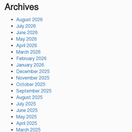
অটোরিকশা ছিনতাই, গ্রেপ্তার ২
Archives
August 2026
বরিশালে দেশীয় অস্ত্রসহ কিশোর
July 2026
গ্যাংয়ের ২ সদস্য আটক
June 2026
May 2026
April 2026
March 2026
টঙ্গীতে সড়ক দুর্ঘটনায় মাদরাসাছাত্রের
February 2026
মৃত্যুর ঘটনায় শিক্ষার্থীদের সড়ক
অবরোধে তীব্র যানজট
January 2026
December 2025
November 2025
দেশের ২৩তম রাষ্ট্রপতি নির্বাচনের জন্য
October 2025
প্রার্থী ঘোষণা করেছে ১১-দলীয় জোট
September 2025
August 2025
July 2025
June 2025
টঙ্গীতে কভার ভ্যানের ধাক্কায় তামীরুল
মিল্লাত কামিল মাদ্রাসার নবম শ্রেণির
May 2025
শিক্ষার্থী নিহত
April 2025
March 2025