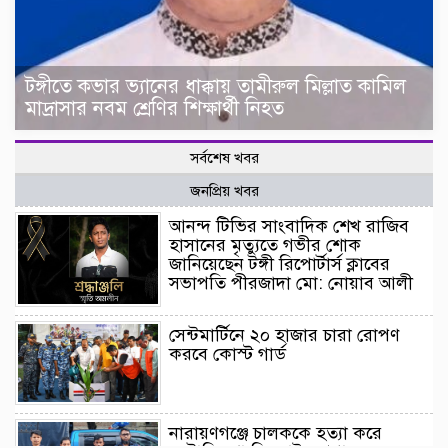
টঙ্গীতে কভার ভ্যানের ধাক্কায় তামীরুল মিল্লাত কামিল
মাদ্রাসার নবম শ্রেণির শিক্ষার্থী নিহত
সর্বশেষ খবর
জনপ্রিয় খবর
আনন্দ টিভির সাংবাদিক শেখ রাজিব
হাসানের মৃত্যুতে গভীর শোক
জানিয়েছেন টঙ্গী রিপোর্টার্স ক্লাবের
সভাপতি পীরজাদা মো: নোয়াব আলী
সেন্টমার্টিনে ২০ হাজার চারা রোপণ
করবে কোস্ট গার্ড
নারায়ণগঞ্জে চালককে হত্যা করে