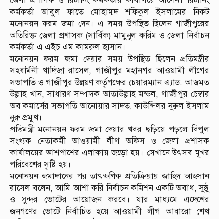
জেলা প্রশাসক ও রিটার্নিং কর্মকর্তার কার্যালয়ে আসেন। রিটার্নিং
কর্মকর্তা আবুল ফাতে মোহাম্মদ শফিকুল ইসলামের নিকট
মনোনয়ন ফরম জমা দেন। এ সময় উপস্থিত ছিলেন গাজীপুরের
অতিরিক্ত জেলা প্রশাসক (সার্বিক) মামুনুল করিম ও জেলা নির্বাচন
কর্মকর্তা এ এইচ এম কামরুল হাসান।
মনোনয়ন ফরম জমা দেয়ার সময় উপস্থিত ছিলেন প্রতিমন্ত্রীর
সহধর্মিনী খাদিজা রাসেল, গাজীপুর মহানগর আওয়ামী লীগের
সভাপতি ও গাজীপুর উন্নয়ণ কর্তৃপক্ষের চেয়ারম্যান এ্যাড. আজমত
উল্লাহ খান, সাধারণ সম্পাদক আতাউল্লাহ মন্ডল, গাজীপুর চেম্বার
অব কমার্সের সভাপতি আনোয়ার সাদত, কাউন্সিলর নুরুল ইসলাম
নুরু প্রমুখ।
প্রতিমন্ত্রী মনোনয়ন ফরম জমা দেয়ার খবর ছড়িয়ে পড়লে বিপুল
সংখ্যক নেতাকর্মী আওয়ামী লীগ অফিস ও জেলা প্রশাসক
কার্যালয়ের আশপাশের এলাকায় জড়ো হয়। সেখানে উৎসব মূখর
পরিবেশের সৃষ্টি হয়।
মনোনয়ন জমাদানের পর তাৎক্ষণিক প্রতিক্রিয়ায় জাহিদ আহসান
রাসেল বলেন, আমি আশা করি নির্বাচন কমিশন একটি অবাধ, সুষ্ঠু
ও সুন্দর ভোটের আয়োজন করবে। যার মাধ্যমে এদেশের
জনগণের ভোটে নির্বাচিত হয়ে আওয়ামী লীগ আবারো শেখ