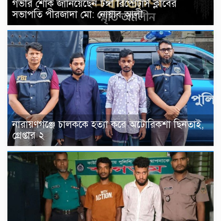
গভীর শোক জানিয়েছেন টঙ্গী রিপোর্টার্স ক্লাবের
সভাপতি পীরজাদা মো: নোয়াব আলী
নারায়ণগঞ্জে চালককে হত্যা করে অটোরিকশা ছিনতাই,
গ্রেপ্তার ২