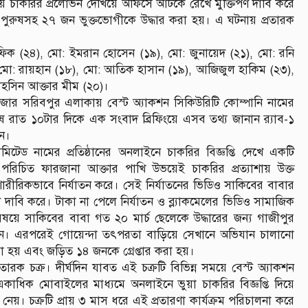
য় চাকরির প্রলোভন দেখিয়ে অফিসে আটকে রেখে মুক্তিপণ দাবি করে
ও পুরুষসহ ২৭ জন ভুক্তভোগীকে উদ্ধার করা হয়। এ ঘটনায় প্রতারক
ফিক (২৪), মো: ইমরান হোসেন (১৯), মো: জুনায়েদ (২১), মো: রনি
 মো: রায়হান (১৮), মো: আতিক হাসান (১৯), আজিজুল হাকিম (২৩),
তাহসিন আক্তার মীম (২০)।
জার সরিবপুর এলাকায় বেস্ট অ্যাকশন সিকিউরিটি কোম্পানি নামের
ে রাত ১০টার দিকে এক সংবাদ ব্রিফিংয়ে এসব তথ্য জানান র‌্যাব-১
ন।
টেড নামের প্রতিষ্ঠানের অনলাইনে চাকরির বিজ্ঞপ্তি দেখে একটি
্ব পরিচিত ফারজানা আক্তার পাখি উভয়েই চাকরির প্রত্যাশায় উক্ত
রিকভাবে নির্যাতন করে। সেই নির্যাতনের ভিডিও সাকিবের বাবার
াবি করে। টাকা না পেলে নির্যাতন ও ব্ল্যাকমেলের ভিডিও সামাজিক
য়ে সাকিবের বাবা গত ২০ মার্চ ছেলেকে উদ্ধারের জন্য গাজীপুর
েন। এরপরেই গোয়েন্দা তৎপরতা বাড়িয়ে সেখানে অভিযান চালানো
া হয় এবং জড়িত ১৪ জনকে গ্রেপ্তার করা হয়।
ক চক্র। দীর্ঘদিন যাবত এই চক্রটি বিভিন্ন সময়ে বেস্ট অ্যাকশন
ত একাধিক মোবাইলের মাধ্যমে অনলাইনে ভুয়া চাকরির বিজ্ঞপ্তি দিয়ে
 নেয়। চক্রটি প্রায় ৩ মাস ধরে এই প্রতারণা কার্যক্রম পরিচালনা করে