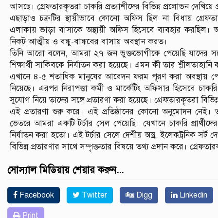
আসছে। গ্রেফতারকৃতরা চাকরি প্রত্যাশীদের বিভিন্ন প্রলোভন দেখিয়ে 
এছাড়াও চক্রটির স্থায়ীভাবে কোনো অফিস ছিল না বিধায় গ্রেফত
এলাকায় ভাড়া বাসাকে অস্থায়ী অফিস হিসেবে ব্যবহার করছিল। আত
নিকট আত্মীয় ও বন্ধু-বান্ধবের বাসায় অবস্থান করত।
তিনি আরো বলেন, আমরা ২৭ জন ভুক্তভোগীকে পেয়েছি যাদের সঙ্গে 
শিক্ষার্থী সাকিবকে নির্যাতন করা হয়েছে। এমন কী তার শ্লীলতাহানি
এখানে ৪-৫ শতাধিক মানুষের আবেদন ফরম পূরণ করা অবস্থায় পে
নিয়েছে। এরপর নিরাপত্তা কর্মী ও মার্কেটিং অফিসার হিসেবে চ
সুযোগ নিয়ে তাদের সঙ্গে প্রতারণা করা হয়েছে। গ্রেফতারকৃতরা বিভিন
এই প্রতারণা শুরু করে। এই প্রতিষ্ঠানের কোনো অনুমোদন নেই। ত
ভেতরে আমরা একটি টর্চার সেল পেয়েছি। যেখানে চাকরি প্রার্থী
নির্যাতন করা হতো। এই টর্চার সেলে দেশীয় অস্ত্র, ইলেকট্রনিক সর্ট 
বিভিন্ন প্রতারণার সাথে সম্পৃক্ততার বিষয়ে তথ্য প্রদান করে। গ্রেফতারক
সোস্যাল মিডিয়ায় শেয়ার করুন...
Facebook
Twitter
Digg
Linkedin
Print