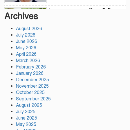
উন্নয়নের সুফল নগরীর প্রতিটি
Archives
ওয়ার্ডে সমানভাবে পৌঁছে দিতে কাজ
করছে : চসিক মেয়র ডা. শাহাদাত
August 2026
July 2026
টঙ্গীতে কড়ইতলা প্রিমিয়ার লিগের
June 2026
উদ্বোধন মাদক ও অপরাধমুক্ত
May 2026
যুবসমাজ গড়ার আহ্বান
April 2026
March 2026
February 2026
দেশে প্রথম সবুজ বিপ্লবের ডাক
January 2026
দিয়েছিলেন জিয়াউর রহমান :
December 2025
পরিবেশমন্ত্রী
November 2025
October 2025
রাজবাড়ীতে স্টার্লিং
September 2025
সাবমেশিনগানসহ দুই অস্ত্রধারী
August 2025
গ্রেপ্তার, ৩৪ রাউন্ড গুলি উদ্ধার
July 2025
June 2025
May 2025
মায়ামির জয়ে দুই গোল করে লিগস