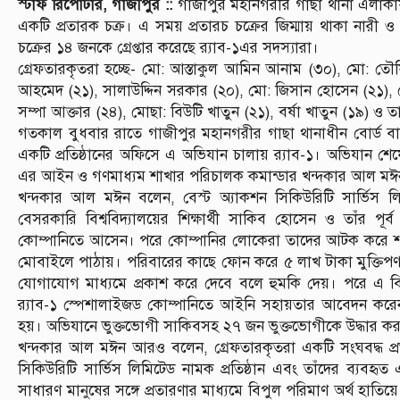
স্টাফ রিপোর্টার, গাজীপুর ::
গাজীপুর মহানগরীর গাছা থানা এলাকা
একটি প্রতারক চক্র। এ সময় প্রতারচ চক্রের জিম্মায় থাকা নারী 
চক্রের ১৪ জনকে গ্রেপ্তার করেছে র‌্যাব-১এর সদস্যারা।
গ্রেফতারকৃতরা হচ্ছে- মো: আস্তাকুল আমিন আনাম (৩০), মো: তৌ
আহমেদ (২১), সালাউদ্দিন সরকার (২০), মো: জিসান হোসেন (২১),
সম্পা আক্তার (২৪), মোছা: বিউটি খাতুন (২১), বর্ষা খাতুন (১৯) ও 
গতকাল বুধবার রাতে গাজীপুর মহানগরীর গাছা থানাধীন বোর্ড বা
একটি প্রতিষ্ঠানের অফিসে এ অভিযান চালায় র‌্যাব-১। অভিযান শেষ
এর আইন ও গণমাধ্যম শাখার পরিচালক কমান্ডার খন্দকার আল মঈ
খন্দকার আল মঈন বলেন, বেস্ট অ্যাকশন সিকিউরিটি সার্ভিস লিমি
বেসরকারি বিশ্ববিদ্যালয়ের শিক্ষার্থী সাকিব হোসেন ও তাঁর পূর
কোম্পানিতে আসেন। পরে কোম্পানির লোকেরা তাদের আটক করে শারী
মোবাইলে পাঠায়। পরিবারের কাছে ফোন করে ৫ লাখ টাকা মুক্তিপণ দ
যোগাযোগ মাধ্যমে প্রকাশ করে দেবে বলে হুমকি দেয়। পরে এ বিষ
র‌্যাব-১ স্পেশালাইজড কোম্পানিতে আইনি সহায়তার আবেদন কর
হয়। অভিযানে ভুক্তভোগী সাকিবসহ ২৭ জন ভুক্তভোগীকে উদ্ধার কর
খন্দকার আল মঈন আরও বলেন, গ্রেফতারকৃতরা একটি সংঘবদ্ধ প্রতার
সিকিউরিটি সার্ভিস লিমিটেড নামক প্রতিষ্ঠান এবং তাঁদের ব্যবহৃ
সাধারণ মানুষের সঙ্গে প্রতারণার মাধ্যমে বিপুল পরিমাণ অর্থ হাতিয়ে