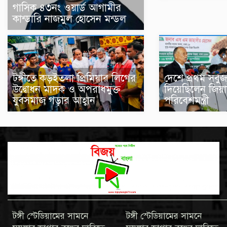
গাসিক ৪৩নং ওয়ার্ড আগামীর
কান্ডারি নাজমুল হোসেন মন্ডল
টঙ্গীতে কড়ইতলা প্রিমিয়ার লিগের
দেশে প্রথম সবুজ
উদ্বোধন মাদক ও অপরাধমুক্ত
দিয়েছিলেন জিয়া
যুবসমাজ গড়ার আহ্বান
পরিবেশমন্ত্রী
টঙ্গী স্টেডিয়ামের সামনে
টঙ্গী স্টেডিয়ামের সামনে