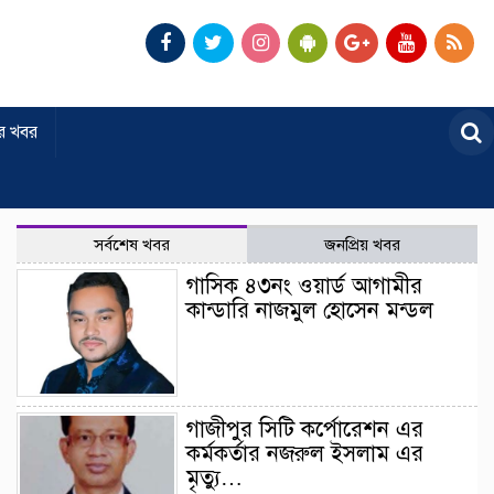
র খবর
সর্বশেষ খবর
জনপ্রিয় খবর
গাসিক ৪৩নং ওয়ার্ড আগামীর
কান্ডারি নাজমুল হোসেন মন্ডল
গাজীপুর সিটি কর্পোরেশন এর
কর্মকর্তার নজরুল ইসলাম এর
মৃত্যু…