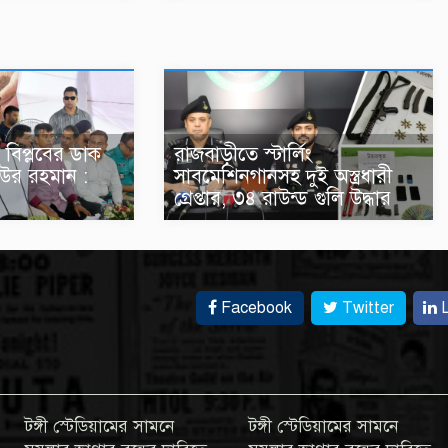
 বিপ্লবের ডাক
রাজবাড়ীতে স্টার্লিং
উর রহমান :
সাবমেশিনগানসহ দুই অস্ত্রধারী
গ্রেপ্তার, ৩৪ রাউন্ড গুলি উদ্ধার
Facebook
Twitter
L
টঙ্গী স্টেডিয়ামের সামনে
টঙ্গী স্টেডিয়ামের সামনে