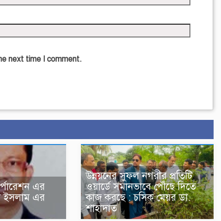
the next time I comment.
উন্নয়নের সুফল নগরীর প্রতিটি
র্পোরেশন এর
ওয়ার্ডে সমানভাবে পৌঁছে দিতে
ুল ইসলাম এর
কাজ করছে : চসিক মেয়র ডা.
শাহাদাত