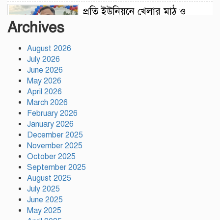
প্রতি ইউনিয়নে খেলার মাঠ ও
জেলায় স্পোর্টস ভিলেজ তৈরি হবে:
Archives
ক্রীড়া প্রতিমন্ত্রী
August 2026
অস্ট্রেলিয়ার বিপক্ষে টেস্ট সিরিজ
July 2026
৫৪ রানের ব্যবধানে হারল
June 2026
বাংলাদেশ
May 2026
April 2026
March 2026
ময়মনসিংহে ‘সবুজ বাংলাদেশ’
February 2026
সম্মেলনে গাছের চারা বিতরণ
January 2026
December 2025
November 2025
October 2025
ড্যাবের ৩৭তম প্রতিষ্ঠাবার্ষিকী
September 2025
উপলক্ষে চিকিৎসক সমাবেশের
August 2025
উদ্বোধন করলেন প্রধানমন্ত্রী
July 2025
June 2025
ভারতের ভূমিকা নিয়ে ক্ষোভ, শেখ
May 2025