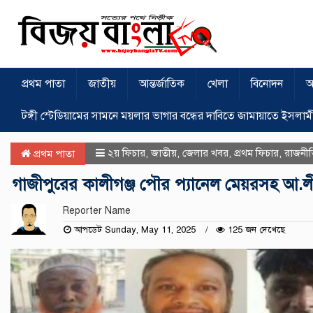
প্রথম পাতা
জাতীয়
আন্তর্জাতিক
খেলা
বিনোদন
অ
টঙ্গী স্টেডিয়ামের সামনে ময়লার ভাগার বন্ধের দাবিতে জামায়াতে ইসলাম
২য় ফিচার
,
জাতীয়
,
জেলার খবর
,
প্রথম ফিচার
,
রাজনী
প্রথম পাতা
গাজীপুরের কালীগঞ্জ পৌর প্যানেল মেয়রসহ আ.লী
Reporter Name
আপডেট Sunday, May 11, 2025
125 জন দেখেছে