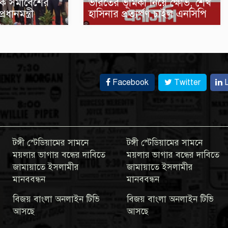
সক সমাবেশের
ভারতের ভূমিকা নিয়ে ক্ষোভ, শেখ
ধানমন্ত্রী
হাসিনার প্রত্যর্পণ চাইল এনসিপি
Facebook
Twitter
L
টঙ্গী স্টেডিয়ামের সামনে
টঙ্গী স্টেডিয়ামের সামনে
ময়লার ভাগার বন্ধের দাবিতে
ময়লার ভাগার বন্ধের দাবিতে
জামায়াতে ইসলামীর
জামায়াতে ইসলামীর
মানববন্ধন
মানববন্ধন
বিজয় বাংলা অনলাইন টিভি
বিজয় বাংলা অনলাইন টিভি
আসছে
আসছে