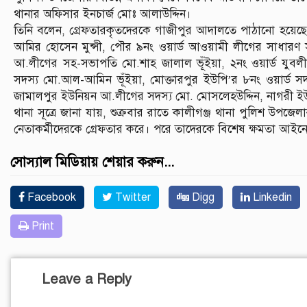
থানার অফিসার ইনচার্জ মোঃ আলাউদ্দিন।
তিনি বলেন, গ্রেফতারকৃতদেরকে গাজীপুর আদালতে পাঠানো হয়েছে।
আমির হোসেন মুন্সী, পৌর ৯নং ওয়ার্ড আওয়ামী লীগের সাধারণ স
আ.লীগের সহ-সভাপতি মো.শাহ জালাল ভূঁইয়া, ২নং ওয়ার্ড যুব
সদস্য মো.আল-আমিন ভূঁইয়া, মোক্তারপুর ইউপি’র ৮নং ওয়ার্ড 
জামালপুর ইউনিয়ন আ.লীগের সদস্য মো. মোসলেহউদ্দিন, নাগরী 
থানা সূত্রে জানা যায়, শুক্রবার রাতে কালীগঞ্জ থানা পুলিশ উপজে
নেতাকর্মীদেরকে গ্রেফতার করে। পরে তাদেরকে বিশেষ ক্ষমতা আ
সোস্যাল মিডিয়ায় শেয়ার করুন...
Facebook
Twitter
Digg
Linkedin
Print
Leave a Reply