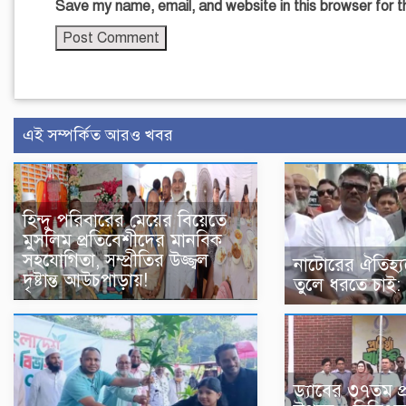
Save my name, email, and website in this browser for 
এই সম্পর্কিত আরও খবর
হিন্দু পরিবারের মেয়ের বিয়েতে
মুসলিম প্রতিবেশীদের মানবিক
সহযোগিতা, সম্প্রীতির উজ্জ্বল
নাটোরের ঐতিহ্যক
দৃষ্টান্ত আউচপাড়ায়!
তুলে ধরতে চাই: পর
ড্যাবের ৩৭তম প্রত