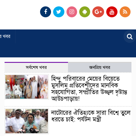
র খবর
সর্বশেষ খবর
জনপ্রিয় খবর
হিন্দু পরিবারের মেয়ের বিয়েতে
মুসলিম প্রতিবেশীদের মানবিক
সহযোগিতা, সম্প্রীতির উজ্জ্বল দৃষ্টান্ত
আউচপাড়ায়!
নাটোরের ঐতিহ্যকে সারা বিশ্বে তুলে
ধরতে চাই: পর্যটন মন্ত্রী