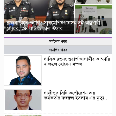
রাজবাড়ীতে স্টার্লিং সাবমেশিনগানসহ দুই অস্ত্রধারী
গ্রেপ্তার, ৩৪ রাউন্ড গুলি উদ্ধার
সর্বশেষ খবর
জনপ্রিয় খবর
গাসিক ৪৩নং ওয়ার্ড আগামীর কান্ডারি
নাজমুল হোসেন মন্ডল
গাজীপুর সিটি কর্পোরেশন এর
কর্মকর্তার নজরুল ইসলাম এর মৃত্যু…