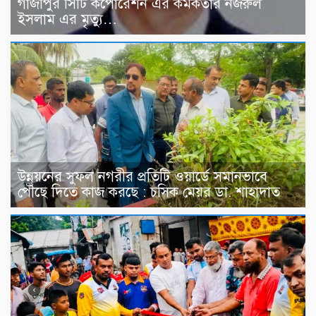
গাজীপুর সিটি কর্পোরেশন এর কর্মকর্তার নজরুল
ইসলাম এর মৃত্যু…
উন্নয়নের সুফল নগরীর প্রতিটি ওয়ার্ডে সমানভাবে
পৌঁছে দিতে কাজ করছে : চসিক মেয়র ডা. শাহাদাত