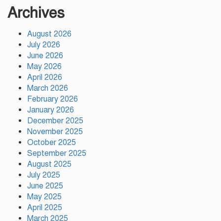
উন্নয়নের সুফল নগরীর প্রতিটি ওয়ার্ডে
Archives
সমানভাবে পৌঁছে দিতে কাজ করছে :
চসিক মেয়র ডা. শাহাদাত
August 2026
July 2026
টঙ্গীতে কড়ইতলা প্রিমিয়ার লিগের
June 2026
উদ্বোধন মাদক ও অপরাধমুক্ত যুবসমাজ
May 2026
গড়ার আহ্বান
April 2026
March 2026
February 2026
দেশে প্রথম সবুজ বিপ্লবের ডাক
January 2026
দিয়েছিলেন জিয়াউর রহমান :
পরিবেশমন্ত্রী
December 2025
November 2025
October 2025
রাজবাড়ীতে স্টার্লিং সাবমেশিনগানসহ
September 2025
দুই অস্ত্রধারী গ্রেপ্তার, ৩৪ রাউন্ড গুলি
August 2025
উদ্ধার
July 2025
June 2025
May 2025
মায়ামির জয়ে দুই গোল করে লিগস
কাপে রেকর্ড গড়লেন মেসি
April 2025
March 2025