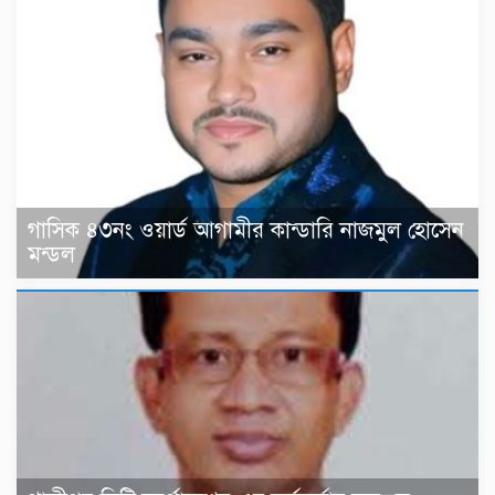
গাসিক ৪৩নং ওয়ার্ড আগামীর কান্ডারি নাজমুল হোসেন
মন্ডল