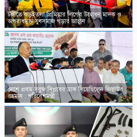
টঙ্গীতে কড়ইতলা প্রিমিয়ার লিগের উদ্বোধন মাদক ও
অপরাধমুক্ত যুবসমাজ গড়ার আহ্বান
দেশে প্রথম সবুজ বিপ্লবের ডাক দিয়েছিলেন জিয়াউর
রহমান : পরিবেশমন্ত্রী