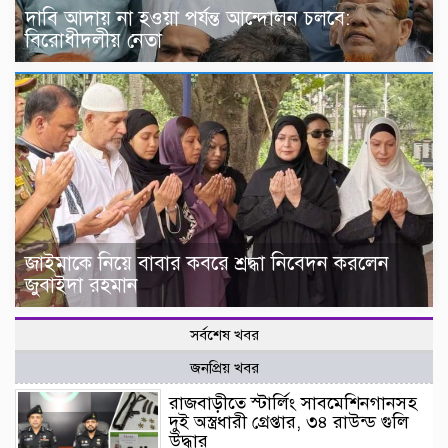
দাবি আদায় না হওয়া পর্যন্ত আন্দোলন চলবে:
বিরোধীদলীয় নেতা
জাইমাকে নিয়ে বাবার কবরে শ্রদ্ধা নিবেদন করলেন
জুবাইদা রহমান
সর্বশেষ খবর
জনপ্রিয় খবর
রাজবাড়ীতে স্টার্লিং সাবমেশিনগানসহ
দুই অস্ত্রধারী গ্রেপ্তার, ৩৪ রাউন্ড গুলি
উদ্ধার