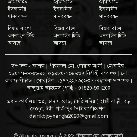
জামায়াতে
জামায়াতে
জামায়াতে
ইসলামীর
ইসলামীর
ইসলামীর
মানববন্ধন
মানববন্ধন
মানববন্ধন
বিজয় বাংলা
বিজয় বাংলা
বিজয় বাংলা
অনলাইন টিভি
অনলাইন টিভি
অনলাইন টিভি
আসছে
আসছে
আসছে
সম্পাদক-প্রকাশক | পীরজাদা মো: নোয়াব আলী | মোবাইল:
০১৯৭৭-০০৬৬৬২, ০১৬৮৯-৭০৪৬৬২ নির্বাহী সম্পাদক | মো:
আরাফ রিফাত | মোবাইল: ০১৭৭২২৯৩৫৯৩ ব্যবস্থাপনা সম্পাদক |
আব্দুল্লাহ আহমেদ (পার্থ) - 01620-901200
প্রধান কার্যালয়: ৩০, ভাদাম রোড, (কাঁঠালদিয়া) হাজী বাড়ী, বড়
দেওড়া, টঙ্গী, গাজীপুর সিটি কর্পোরেশন।
dainikbijoybangla2020@gmail.com
© All rights reserved © 2022 পীরজাদা মো: নোয়াব আলী