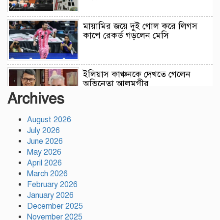
মায়ামির জয়ে দুই গোল করে লিগস
কাপে রেকর্ড গড়লেন মেসি
ইলিয়াস কাঞ্চনকে দেখতে গেলেন
অভিনেতা আলমগীর
Archives
August 2026
পলাতক খুনিকে রাজনীতি করার সুযোগ
July 2026
দেওয়া দেশের সার্বভৌমত্বের ওপর
আঘাত: রুহুল কবির রিজভী
June 2026
May 2026
April 2026
ময়মনসিংহের ঈশ্বরগঞ্জে সবজির
March 2026
বাজারে ঊর্ধ্বগতি, দিশেহারা নিম্ন ও
February 2026
মধ্যবিত্ত
January 2026
December 2025
November 2025
রাষ্ট্রপতি নির্বাচনের তফসিল ঘোষণা