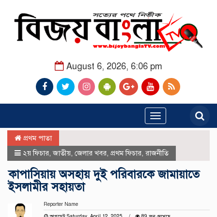
August 6, 2026, 6:06 pm
Toggle
navigation
প্রথম পাতা
২য় ফিচার
,
জাতীয়
,
জেলার খবর
,
প্রথম ফিচার
,
রাজনীতি
কাপাসিয়ায় অসহায় দুই পরিবারকে জামায়াতে
ইসলামীর সহায়তা
Reporter Name
আপডেট Saturday, April 12, 2025
89 জন দেখেছে