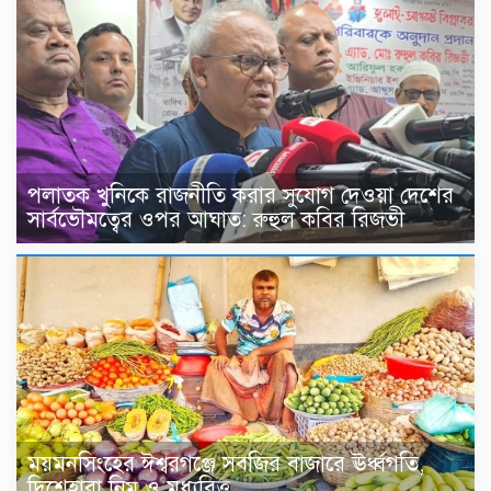
পলাতক খুনিকে রাজনীতি করার সুযোগ দেওয়া দেশের
সার্বভৌমত্বের ওপর আঘাত: রুহুল কবির রিজভী
ময়মনসিংহের ঈশ্বরগঞ্জে সবজির বাজারে ঊর্ধ্বগতি,
দিশেহারা নিম্ন ও মধ্যবিত্ত