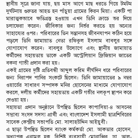
স্থানীয় সূত্রে জানা যায়, ছয় মাস আগে মাছ ধরতে গিয়ে টমটম
দুর্ঘটনায় গুরুতর আহত হন পাঁচুয়া গ্রামের কিরন মিয়া। একটি পা
মারাত্মকভাবে ক্ষতিগ্রস্ত হওয়ায় এখন তিনি ক্রাচে ভর দিয়ে
চলাফেরা করেন। জীবিকার জন্য নির্ভর করতে হয় অন্যের
সাহায্যের ওপর। পরিবারের তিন সন্তানসহ জীবনযাপন কঠিন হয়ে
পড়লে তিনি জামায়াত নেতা রফিকুল ইসলাম বাবলুর সঙ্গে
যোগাযোগ করেন। বাবলুর উদ্যোগে এবং স্থানীয় জামায়াত
কর্মীদের সহায়তায় তাকে একটি অস্ট্রেলিয়ান ফ্রিজিয়ান জাতের
বকনা গাভী প্রদান করা হয়।
একই গ্রামের দৃষ্টি প্রতিবন্ধী আব্দুল করিম দীর্ঘদিন ধরে পরিবারের
জন্য নিরাপদ পানির সংকটে ছিলেন। তিনি জামায়াতের ৯ নম্বর
ওয়ার্ডের সাধারণ সম্পাদক মনির হোসেনের মাধ্যমে যোগাযোগ
করলে, দলীয় কর্মীদের সহায়তায় একটি গভীর নলকূপ স্থাপন করে
দেওয়া হয়।
সহায়তা প্রদান অনুষ্ঠানে উপস্থিত ছিলেন কাপাসিয়া-৪ আসনের
সম্ভাব্য সংসদ সদস্য প্রার্থী এবং বাংলাদেশ ইসলামী ছাত্রশিবিরের
সাবেক কেন্দ্রীয় সভাপতি মো. সালাহউদ্দিন আইয়ুবী।
এ ছাড়া উপস্থিত ছিলেন ব্যাংক কর্মকর্তা মো. আকতার হোসেন,
অধ্যাপক এনামুল হক, বিশিষ্ট ব্যবসায়ী মোনাব্বির, ডা. আল-