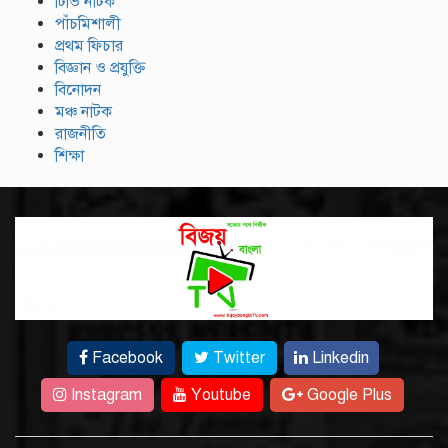
টিভি নাটক
পাঁচমিশালী
প্রথম ফিচার
বিজ্ঞান ও প্রযুক্তি
বিনোদন
মঞ্চ নাটক
রাজনীতি
শিক্ষা
Facebook
Twitter
Linkedin
Instagram
Youtube
Google Plus