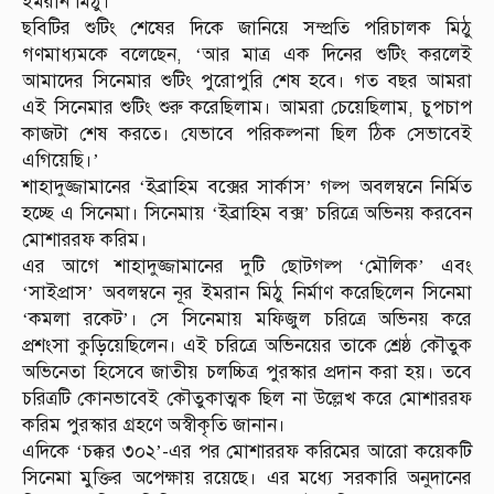
ইমরান মিঠু।
ছবিটির শুটিং শেষের দিকে জানিয়ে সম্প্রতি পরিচালক মিঠু
গণমাধ্যমকে বলেছেন, ‘আর মাত্র এক দিনের শুটিং করলেই
আমাদের সিনেমার শুটিং পুরোপুরি শেষ হবে। গত বছর আমরা
এই সিনেমার শুটিং শুরু করেছিলাম। আমরা চেয়েছিলাম, চুপচাপ
কাজটা শেষ করতে। যেভাবে পরিকল্পনা ছিল ঠিক সেভাবেই
এগিয়েছি।’
শাহাদুজ্জামানের ‘ইব্রাহিম বক্সের সার্কাস’ গল্প অবলম্বনে নির্মিত
হচ্ছে এ সিনেমা। সিনেমায় ‘ইব্রাহিম বক্স’ চরিত্রে অভিনয় করবেন
মোশাররফ করিম।
এর আগে শাহাদুজ্জামানের দুটি ছোটগল্প ‘মৌলিক’ এবং
‘সাইপ্রাস’ অবলম্বনে নূর ইমরান মিঠু নির্মাণ করেছিলেন সিনেমা
‘কমলা রকেট’। সে সিনেমায় মফিজুল চরিত্রে অভিনয় করে
প্রশংসা কুড়িয়েছিলেন। এই চরিত্রে অভিনয়ের তাকে শ্রেষ্ঠ কৌতুক
অভিনেতা হিসেবে জাতীয় চলচ্চিত্র পুরস্কার প্রদান করা হয়। তবে
চরিত্রটি কোনভাবেই কৌতুকাত্মক ছিল না উল্লেখ করে মোশাররফ
করিম পুরস্কার গ্রহণে অস্বীকৃতি জানান।
এদিকে ‘চক্কর ৩০২’-এর পর মোশাররফ করিমের আরো কয়েকটি
সিনেমা মুক্তির অপেক্ষায় রয়েছে। এর মধ্যে সরকারি অনুদানের