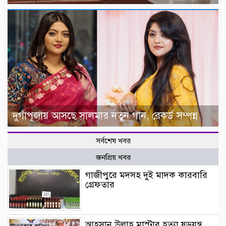
দুর্গাপূজায় আসছে সালমার নতুন গান, রেকর্ড সম্পন্ন
সর্বশেষ খবর
জনপ্রিয় খবর
গাজীপুরে মদসহ দুই মাদক কারবারি
গ্রেফতার
আহসান উল্লাহ মাস্টার হত্যা ষড়যন্ত্র