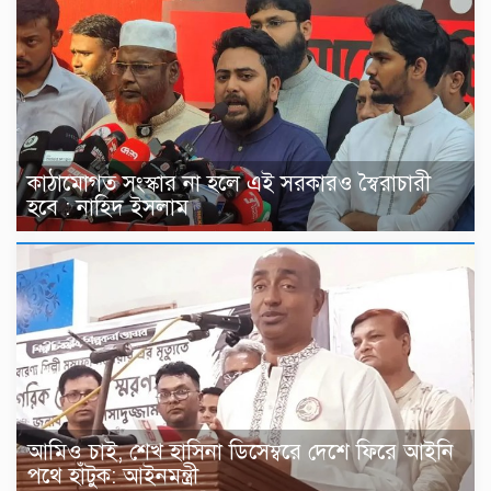
কাঠামোগত সংস্কার না হলে এই সরকারও স্বৈরাচারী
হবে : নাহিদ ইসলাম
আমিও চাই, শেখ হাসিনা ডিসেম্বরে দেশে ফিরে আইনি
পথে হাঁটুক: আইনমন্ত্রী