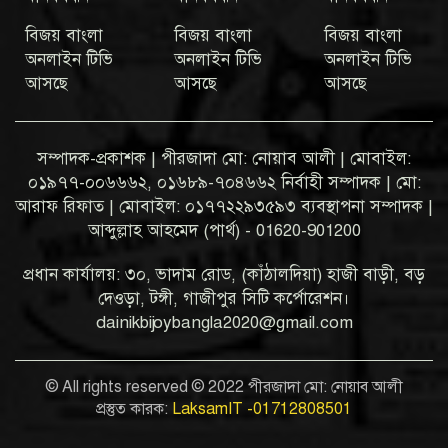
বিজয় বাংলা
বিজয় বাংলা
বিজয় বাংলা
অনলাইন টিভি
অনলাইন টিভি
অনলাইন টিভি
আসছে
আসছে
আসছে
সম্পাদক-প্রকাশক | পীরজাদা মো: নোয়াব আলী | মোবাইল:
০১৯৭৭-০০৬৬৬২, ০১৬৮৯-৭০৪৬৬২ নির্বাহী সম্পাদক | মো:
আরাফ রিফাত | মোবাইল: ০১৭৭২২৯৩৫৯৩ ব্যবস্থাপনা সম্পাদক |
আব্দুল্লাহ আহমেদ (পার্থ) - 01620-901200
প্রধান কার্যালয়: ৩০, ভাদাম রোড, (কাঁঠালদিয়া) হাজী বাড়ী, বড়
দেওড়া, টঙ্গী, গাজীপুর সিটি কর্পোরেশন।
dainikbijoybangla2020@gmail.com
© All rights reserved © 2022 পীরজাদা মো: নোয়াব আলী
প্রস্তুত কারক:
LaksamIT -01712808501