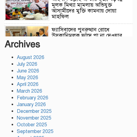
মূলক মিথ্যা মামলায় অভিযুক্ত
আসামীদের মুক্তি কামনায় দোয়া
মাহফিল
ফ্যাসিবাদের পুনরুত্থান রোধে
উসকানিমূলক ফাঁদে পা না দেওয়ার
আহ্বান স্বরাষ্ট্রমন্ত্রীর
Archives
August 2026
রাজধানীতে গোপন বৈঠক, আওয়ামী
July 2026
লীগের ৬ নেতাকর্মী গ্রেপ্তার
June 2026
May 2026
April 2026
কালিয়াকৈরে সাড়ে ৪৬ লাখ টাকায়
March 2026
ব্যয়ে সড়ক উন্নয়ন কাজের উদ্বোধন
February 2026
January 2026
December 2025
November 2025
হিন্দু পরিবারের মেয়ের বিয়েতে মুসলিম
October 2025
প্রতিবেশীদের মানবিক সহযোগিতা,
সম্প্রীতির উজ্জ্বল দৃষ্টান্ত আউচপাড়ায়!
September 2025