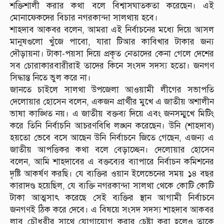
শক্তিশালী করার কথা বলে বিশ্বাসঘাতকতা করেছেন। এই
মোনাফেকদের বিচার নগরকান্দা সালথায় হবে।
শাহদাব আকবর বলেন, আমরা এই নির্বাচনের মধ্যে দিয়ে আসল
মানুষগুলো খুঁজে পাবো, যারা টিআর কাবিখার টাকার জন্য
দৌড়ায়না। টাকা-পয়সা দিয়ে প্রকৃত নেতাদের কেনা গেলে দেশের
সব চোরাকারবারীরাই তাদের কিনে সংসদ সদস্য হতো। জনগণ
সিদ্ধান্ত নিতে ভুল করে না।
জানতে চাইলে সালথা উপজেলা আওয়ামী লীগের সভাপতি
দেলোয়ার হোসেন বলেন, একজন প্রার্থীর মুখে এ জাতীয় অশালীন
ভাষা কাঙ্খিত নয়। এ জাতীয় বক্তব্য দিয়ে এবং জনসম্মুখে মিটিং
করে তিনি নির্বাচনি আচরণবিধি লঙ্ঘন করেছেন। উনি (শাহদাব)
হয়তো ভেবে বসে আছেন উনি নির্বাচনে জিতে গেছেন, এজন্য এ
জাতীয় আপত্তিকর কথা বলে বেড়াচ্ছেন। দেলোয়ার হোসেন
বলেন, আমি শাহদাবের এ বক্তব্যের ব্যাপারে নির্বাচন কমিশনের
দৃষ্টি আকর্ষণ করছি। যে ব্যক্তির ওয়ান ইলেভেনের সময় ১৪ বছর
কারাদণ্ড হয়েছিল, যে ব্যক্তি নগরকান্দা সালথা থেকে কোটি কোটি
টাকা আত্মসাৎ করেছে সেই ব্যক্তির স্থান আগামী নির্বাচনে
জনগণই ঠিক করে দেবে। এ বিষয়ে সংসদ সদস্য শাহদাব আকবর
লাবু চৌধুরীর সাথে যোগাযোগ করার চেষ্টা করা হলেও তাকে