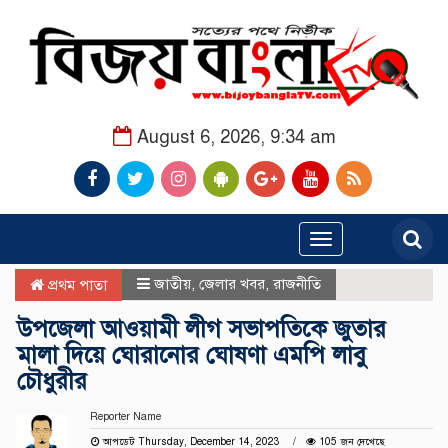
August 6, 2026, 9:34 am
Toggle
navigation
জাতীয়
,
জেলার খবর
,
রাজনীতি
প্রথম পাতা
উপজেলা আওয়ামী লীগ সভাপতিকে জুতার
মালা দিয়ে ঘোরানোর ঘোষণা এমপি লাবু
চৌধুরীর
Reporter Name
আপডেট Thursday, December 14, 2023
105 জন দেখেছে