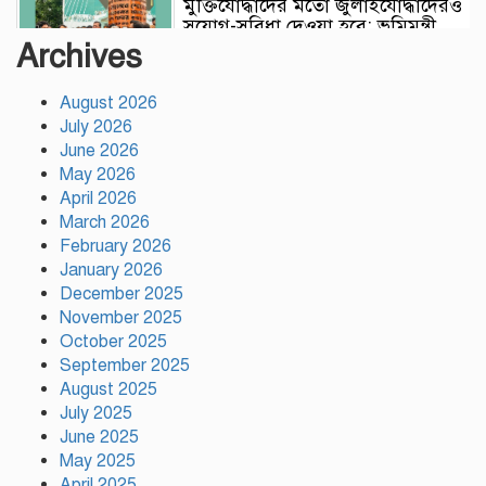
মুক্তিযোদ্ধাদের মতো জুলাইযোদ্ধাদেরও
সুযোগ-সুবিধা দেওয়া হবে: ভূমিমন্ত্রী
মিজানুর রহমান মিনু
Archives
August 2026
টঙ্গীতে নৈরাজ্য প্রতিরোধে স্বেচ্ছাসেবক
July 2026
দলের অবস্থান কর্মসূচি
June 2026
May 2026
April 2026
হাসিনাকে অডিও বার্তার সুযোগ দেওয়া
March 2026
ভারতের ‘ডাবল স্ট্যান্ডার্ড’: রিজভী
February 2026
January 2026
December 2025
November 2025
গাজীপুর সাংবাদিক সমিতির মাসব্যাপী
বৃক্ষরোপণ কর্মসূচির উদ্বোধন
October 2025
September 2025
August 2025
July 2025
গাজীপুরে নানা আয়োজনে জুলাই গণ-
June 2025
অভ্যুত্থান দিবস পালিত
May 2025
April 2025