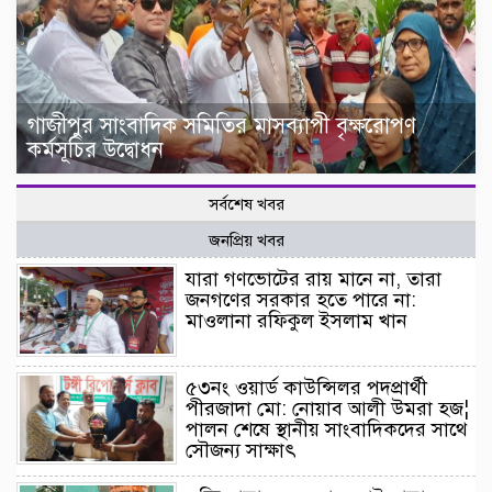
গাজীপুর সাংবাদিক সমিতির মাসব্যাপী বৃক্ষরোপণ
কর্মসূচির উদ্বোধন
সর্বশেষ খবর
জনপ্রিয় খবর
যারা গণভোটের রায় মানে না, তারা
জনগণের সরকার হতে পারে না:
মাওলানা রফিকুল ইসলাম খান
৫৩নং ওয়ার্ড কাউন্সিলর পদপ্রার্থী
পীরজাদা মো: নোয়াব আলী উমরা হজ¦
পালন শেষে স্থানীয় সাংবাদিকদের সাথে
সৌজন্য সাক্ষাৎ