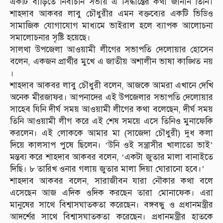
একটি বাড়িতে নির্বাচনি সভায় এ সিদ্ধান্তের কথা জানান তিনি।
শাহদাব আকবর লাবু চৌধুরীর এমন বক্তব্যের একটি ভিডিও
সামাজিক যোগাযোগ মাধ্যমে ভাইরাল হলে ব্যাপক আলোচনা
সমালোচনার সৃষ্টি হয়েছে।
সালথা উপজেলা আওয়ামী লীগের সভাপতি দেলোয়ার হোসেন
বলেন, একজন প্রার্থীর মুখে এ জাতীয় অশালীন ভাষা কাঙ্খিত নয়
।
শাহদাব আকবর লাবু চৌধুরী বলেন, আজকে আমরা এখানে দেখি
অনেক মীরজাফর। আপনাদের এই উপজেলার সভাপতি দেলোয়ার
সাহেব যিনি দীর্ঘ সময় আওয়ামী লীগের কথা বলেছেন, দীর্ঘ সময়
তিনি আওয়ামী লীগ করে এই শেষ সময়ে এসে তিনিও মুনাফেকি
করলেন। এই লোককে আমার মা (সাজেদা চৌধুরী) দুধ কলা
দিয়ে কালসাপ পুষে ছিলেন। ‘উনি ওই সন্ত্রাসীর খালাতো ভাই’
মন্তব্য করে শাহদাব আকবর বলেন, ‘একটা জুতার মালা বানাইতে
দিছি। ৮ তারিখ ওনার গলায় জুতার মালা দিয়া ঘোরানো হবে।’
শাহদাব আকবর বলেন, সারাজীবন যারা নৌকার কথা বলে
এসেছেন আজ এদিক ওদিক করছেন তারা মোনাফেক। এরা
মানুষের সাথে বিশ্বাসঘাতকতা করেছেন। বঙ্গবন্ধু ও প্রধানমন্ত্রীর
আদর্শের সাথে বিশ্বাসঘাতকতা করেছেন। প্রধানমন্ত্রীর হাতকে