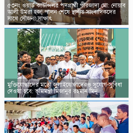
৫৩নং ওয়ার্ড কাউন্সিলর পদপ্রার্থী পীরজাদা মো: নোয়াব
আলী উমরা হজ¦ পালন শেষে স্থানীয় সাংবাদিকদের
সাথে সৌজন্য সাক্ষাৎ
মুক্তিযোদ্ধাদের মতো জুলাইযোদ্ধাদেরও সুযোগ-সুবিধা
দেওয়া হবে: ভূমিমন্ত্রী মিজানুর রহমান মিনু