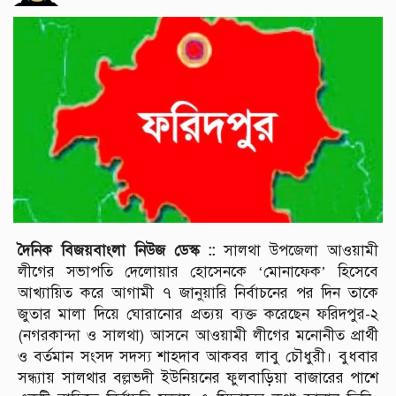
দৈনিক বিজয়বাংলা নিউজ ডেস্ক ::
সালথা উপজেলা আওয়ামী
লীগের সভাপতি দেলোয়ার হোসেনকে ‘মোনাফেক’ হিসেবে
আখ্যায়িত করে আগামী ৭ জানুয়ারি নির্বাচনের পর দিন তাকে
জুতার মালা দিয়ে ঘোরানোর প্রত্যয় ব্যক্ত করেছেন ফরিদপুর-২
(নগরকান্দা ও সালথা) আসনে আওয়ামী লীগের মনোনীত প্রার্থী
ও বর্তমান সংসদ সদস্য শাহদাব আকবর লাবু চৌধুরী। বুধবার
সন্ধ্যায় সালথার বল্লভদী ইউনিয়নের ফুলবাড়িয়া বাজারের পাশে