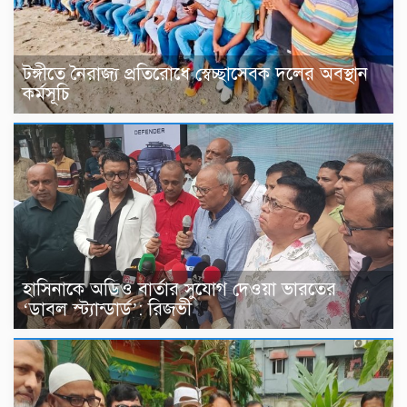
টঙ্গীতে নৈরাজ্য প্রতিরোধে স্বেচ্ছাসেবক দলের অবস্থান
কর্মসূচি
হাসিনাকে অডিও বার্তার সুযোগ দেওয়া ভারতের
‘ডাবল স্ট্যান্ডার্ড’: রিজভী