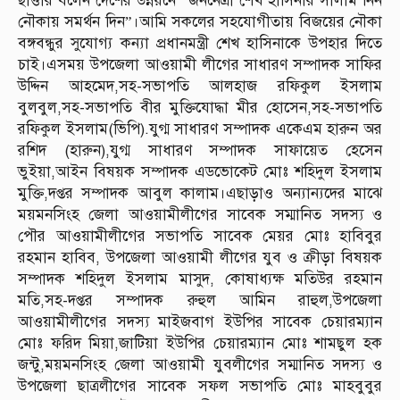
ছাত্তার বলেন দেশের উন্নয়নে “জননেত্রী শেখ হাসিনার সালাম নিন
নৌকায় সমর্থন দিন”।আমি সকলের সহযোগীতায় বিজয়ের নৌকা
বঙ্গবন্ধুর সুযোগ্য কন্যা প্রধানমন্ত্রী শেখ হাসিনাকে উপহার দিতে
চাই।এসময় উপজেলা আওয়ামী লীগের সাধারণ সম্পাদক সাফির
উদ্দিন আহমেদ,সহ-সভাপতি আলহাজ রফিকুল ইসলাম
বুলবুল,সহ-সভাপতি বীর মুক্তিযোদ্ধা মীর হোসেন,সহ-সভাপতি
রফিকুল ইসলাম(ভিপি).যুগ্ম সাধারণ সম্পাদক একেএম হারুন অর
রশিদ (হারুন),যুগ্ম সাধারণ সম্পাদক সাফায়েত হেসেন
ভুইয়া,আইন বিষয়ক সম্পাদক এডভোকেট মোঃ শহিদুল ইসলাম
মুক্তি,দপ্তর সম্পাদক আবুল কালাম।এছাড়াও অন্যান্যদের মাঝে
ময়মনসিংহ জেলা আওয়ামীলীগের সাবেক সম্মানিত সদস্য ও
পৌর আওয়ামীলীগের সভাপতি সাবেক মেয়র মোঃ হাবিবুর
রহমান হাবিব, উপজেলা আওয়ামী লীগের যুব ও ক্রীড়া বিষয়ক
সম্পাদক শহিদুল ইসলাম মাসুদ, কোষাধ্যক্ষ মতিউর রহমান
মতি,সহ-দপ্তর সম্পাদক রুহুল আমিন রাহুল,উপজেলা
আওয়ামীলীগের সদস্য মাইজবাগ ইউপির সাবেক চেয়ারম্যান
মোঃ ফরিদ মিয়া,জাটিয়া ইউপির চেয়ারম্যান মোঃ শামছুল হক
জন্টু,ময়মনসিংহ জেলা আওয়ামী যুবলীগের সম্মানিত সদস্য ও
উপজেলা ছাত্রলীগের সাবেক সফল সভাপতি মোঃ মাহবুবুর