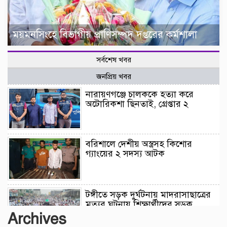
ময়মনসিংহে বিভাগীয় প্রাণিসম্পদ দপ্তরের কর্মশালা
সর্বশেষ খবর
জনপ্রিয় খবর
নারায়ণগঞ্জে চালককে হত্যা করে
অটোরিকশা ছিনতাই, গ্রেপ্তার ২
বরিশালে দেশীয় অস্ত্রসহ কিশোর
গ্যাংয়ের ২ সদস্য আটক
টঙ্গীতে সড়ক দুর্ঘটনায় মাদরাসাছাত্রের
মৃত্যুর ঘটনায় শিক্ষার্থীদের সড়ক
অবরোধে তীব্র যানজট
Archives