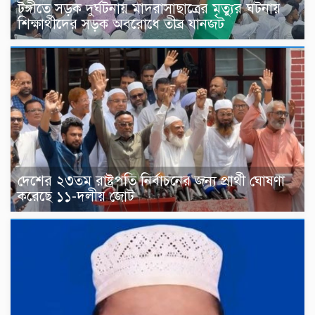
টঙ্গীতে সড়ক দুর্ঘটনায় মাদরাসাছাত্রের মৃত্যুর ঘটনায়
শিক্ষার্থীদের সড়ক অবরোধে তীব্র যানজট
দেশের ২৩তম রাষ্ট্রপতি নির্বাচনের জন্য প্রার্থী ঘোষণা
করেছে ১১-দলীয় জোট