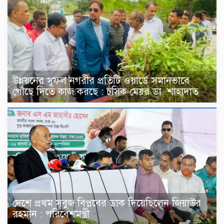
উন্নয়নের সুফল নগরীর প্রতিটি ওয়ার্ডে সমানভাবে
পৌঁছে দিতে কাজ করছে : চসিক মেয়র ডা. শাহাদাত
দেশে প্রথম সবুজ বিপ্লবের ডাক দিয়েছিলেন জিয়াউর
রহমান : পরিবেশমন্ত্রী