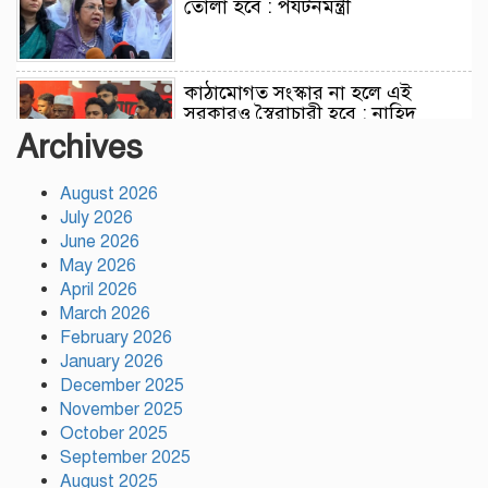
তোলা হবে : পর্যটনমন্ত্রী
কাঠামোগত সংস্কার না হলে এই
সরকারও স্বৈরাচারী হবে : নাহিদ
ইসলাম
Archives
August 2026
সাকিবকে দেশে ফেরানো নিয়ে আগের
July 2026
অবস্থান থেকে সরে গেলেন ক্রীড়া
প্রতিমন্ত্রী
June 2026
May 2026
April 2026
বৃক্ষরোপণে পরিবেশের ভারসাম্য ও
March 2026
সমৃদ্ধ বাংলাদেশ গড়ার ডাক:
February 2026
পিরোজপুরে বৃক্ষমেলা উদ্বোধন
January 2026
December 2025
November 2025
নতুন কোনো ফ্যাসিবাদকে মাথাচাড়া
দিয়ে উঠতে দেওয়া হবে না: ছাত্র
October 2025
জমিয়ত
September 2025
August 2025