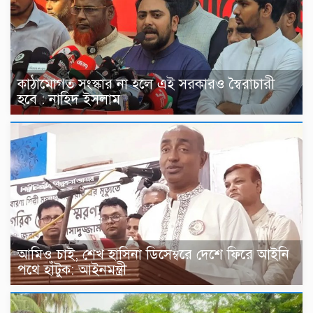
কাঠামোগত সংস্কার না হলে এই সরকারও স্বৈরাচারী
হবে : নাহিদ ইসলাম
আমিও চাই, শেখ হাসিনা ডিসেম্বরে দেশে ফিরে আইনি
পথে হাঁটুক: আইনমন্ত্রী