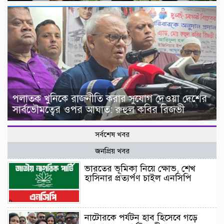
পলাতক খুনিকে রাজনীতি করার সুযোগ দেওয়া দেশের
সার্বভৌমত্বের ওপর আঘাত: রুহুল কবির রিজভী
সর্বশেষ খবর
জনপ্রিয় খবর
ভারতের ভূমিকা নিয়ে ক্ষোভ, শেখ
হাসিনার প্রত্যর্পণ চাইল এনসিপি
নাটোরকে পর্যটন হাব হিসেবে গড়ে