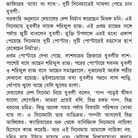
জাকিরের ‘মায়া: দ্য লাভ’। দুটি সিনেমাতেই সাফল্য পেতে চান
বুবলী।
সরকারি অনুদানে দেয়ালের দেশ নির্মাণ করেছেন মিশুক মনি। এই
সিনেমায় বুবলীর নায়ক শরিফুল রাজ। এই প্রথম রাজের সঙ্গে
পর্দায় জুটি বাধলেন বুবলী। মুক্তি উপলক্ষে এরই মধ্যে প্রকাশ
পেয়েছে সিনেমার দুটি পোস্টার। দুটি পোস্টারেই রহস্যের ছাপ
রেখেছেন নির্মাতা।
প্রথম পোস্টারে দেখা গেছে, লাশঘরের ফ্রিজারে বুবলীর লাশ।
পাশেই বসে আছেন শরিফুল রাজ। পরের পোস্টারে শবনম বুবলী
ও শরিফুল রাজ বসে আছেন সমান্তরালে। দুজনেরই অর্ধেক শরীর
দেখানো হয়েছে। হুইলচেয়ারে বসা বুবলীর পরনে লাল শাড়ি,
খোঁপায় ঝুলে আছে বেলি ফুলের মালা।
দেয়ালের দেশ সিনেমা নিয়ে বুবলী বলেন, ‘গল্প পড়েই ভীষণ
ভালো লেগেছিল। আমরা প্রায়ই বলি, ভিন্ন রকম গল্প, ভিন্ন
ধরনের চরিত্র। কিন্তু অনেক সময় পর্দায় বিষয়টা পরিষ্কার বোঝা
যায় না। এ সিনেমাটা তার ব্যতিক্রম। গল্পটা আসলেই ভিন্ন
আঙ্গিকের। ক্যারিয়ারের শুরু থেকে বাণিজ্যিক সিনেমার নায়িকা
হিসেবে কাজ করেছি। আর এই সিনেমায় আমাকে নায়িকা নয়,
চরিত্র হয়ে উঠতে হয়েছে এবং সেটাকে বিশ্বাসযোগ্য করতে