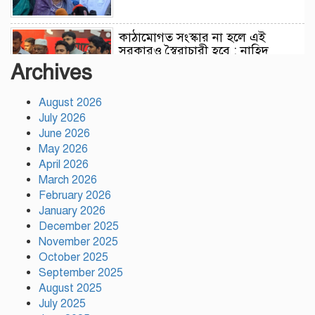
কাঠামোগত সংস্কার না হলে এই
সরকারও স্বৈরাচারী হবে : নাহিদ
ইসলাম
Archives
August 2026
সাকিবকে দেশে ফেরানো নিয়ে আগের
July 2026
অবস্থান থেকে সরে গেলেন ক্রীড়া
প্রতিমন্ত্রী
June 2026
May 2026
April 2026
বৃক্ষরোপণে পরিবেশের ভারসাম্য ও
March 2026
সমৃদ্ধ বাংলাদেশ গড়ার ডাক:
February 2026
পিরোজপুরে বৃক্ষমেলা উদ্বোধন
January 2026
December 2025
November 2025
নতুন কোনো ফ্যাসিবাদকে মাথাচাড়া
দিয়ে উঠতে দেওয়া হবে না: ছাত্র
October 2025
জমিয়ত
September 2025
August 2025
July 2025
আমিও চাই, শেখ হাসিনা ডিসেম্বরে