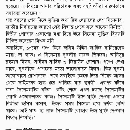
হয়েছে। এ বিষয়ে আমার পরিচালক এবং সহশিল্পীরা দারুণভাবে
সহায়তা করেছেন।’
গত বছরের শেষ দিকে মুক্তির কথা ছিল দেয়ালের দেশ সিনেমার।
জাতীয় নির্বাচনের কারণে সেই সিদ্ধান্ত থেকে সরে আসেন নির্মাতা।
দ্বিতীয় পোস্টার প্রকাশের মধ্য দিয়ে ঈদে সিনেমা মুক্তির বিষয়টি
নিশ্চিত করেছেন মিশুক মনি।
অন্যদিকে, প্রেমের গল্প নিয়ে জসিম উদ্দিন জাকির বানিয়েছেন
মায়া: দ্য লাভ। এ সিনেমায় বুবলীর নায়ক তিনজন। আনিসুর
রহমান মিলন, সাইমন সাদিক ও জিয়াউল রোশান। গল্পে দেখা
যাবে, বুবলীকে পাগলের মতো ভালোবাসে মিলন। কিন্তু বুবলী
ভালোবাসে রোশানকে। তবে সবাইকে চমকে দিয়ে বিয়ের আসর
থেকে সাইমনের হাত ধরে পালিয়ে যায় বুবলী। এরপর ঘটবে
নানা সিনেম্যাটিক ঘটনা। শুটিং শেষে এখন চলছে সিনেমাটির
পোস্ট প্রডোকশনের কাজ। সিনেমাটি ঈদে মুক্তি দেওয়া প্রসঙ্গে
নির্মাতা জসিম বলেন, ‘ঈদের সময় সিনেমা হলে দর্শক বেশি
থাকে। তাই মায়: দ্য লাভ সিনেমাটি রোজার ঈদে মুক্তি দেওয়ার
সিদ্ধান্ত নিয়েছি।’