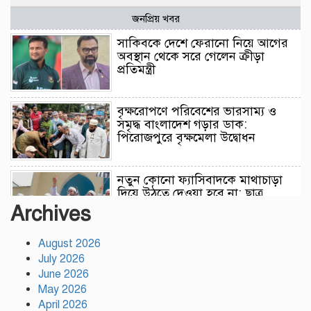
জনপ্রিয় খবর
সাকিবকে দেশে ফেরানো নিয়ে আগের
অবস্থান থেকে সরে গেলেন ক্রীড়া
প্রতিমন্ত্রী
বৃক্ষরোপণে পরিবেশের ভারসাম্য ও
সমৃদ্ধ বাংলাদেশ গড়ার ডাক:
পিরোজপুরে বৃক্ষমেলা উদ্বোধন
নতুন কোনো ফ্যাসিবাদকে মাথাচাড়া
দিয়ে উঠতে দেওয়া হবে না: ছাত্র
জমিয়ত
Archives
August 2026
আমিও চাই, শেখ হাসিনা ডিসেম্বরে
July 2026
দেশে ফিরে আইনি পথে হাঁটুক:
আইনমন্ত্রী
June 2026
May 2026
April 2026