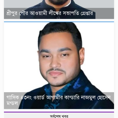
শ্রীপুর পৌর আওয়ামী লীগের সভাপতি গ্রেপ্তার
গাসিক ৪৩নং ওয়ার্ড আগামীর কান্ডারি নাজমুল হোসেন
মন্ডল
সর্বশেষ খবর