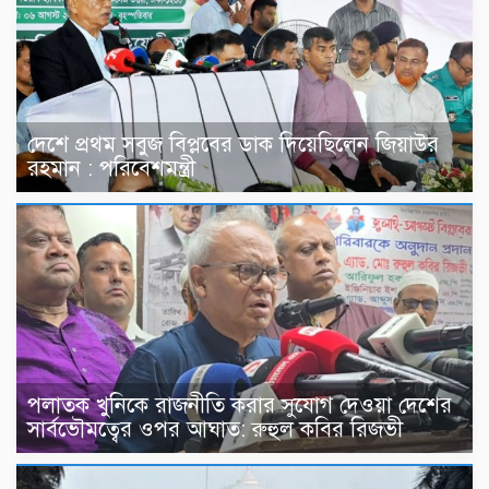
দেশে প্রথম সবুজ বিপ্লবের ডাক দিয়েছিলেন জিয়াউর
রহমান : পরিবেশমন্ত্রী
পলাতক খুনিকে রাজনীতি করার সুযোগ দেওয়া দেশের
সার্বভৌমত্বের ওপর আঘাত: রুহুল কবির রিজভী