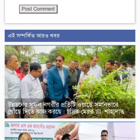
এই সম্পর্কিত আরও খবর
উন্নয়নের সুফল নগরীর প্রতিটি ওয়ার্ডে সমানভাবে
পৌঁছে দিতে কাজ করছে : চসিক মেয়র ডা. শাহাদাত