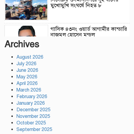
মুখোমুখি সংঘর্ষে নিহত ৮
গাসিক ৪৩নং ওয়ার্ড আগামীর কান্ডারি
নাজমুল হোসেন মন্ডল
Archives
August 2026
July 2026
গাজীপুর সিটি কর্পোরেশন এর
June 2026
কর্মকর্তার নজরুল ইসলাম এর মৃত্যু…
May 2026
April 2026
March 2026
February 2026
উন্নয়নের সুফল নগরীর প্রতিটি ওয়ার্ডে
সমানভাবে পৌঁছে দিতে কাজ করছে :
January 2026
চসিক মেয়র ডা. শাহাদাত
December 2025
November 2025
October 2025
টঙ্গীতে কড়ইতলা প্রিমিয়ার লিগের
September 2025
উদ্বোধন মাদক ও অপরাধমুক্ত যুবসমাজ