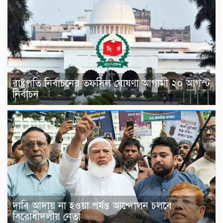
রাষ্ট্রপতি নির্বাচনের তফসিল ঘোষণা আগামী ২০ আগস্ট
নির্বাচন
দাবি আদায় না হওয়া পর্যন্ত আন্দোলন চলবে:
বিরোধীদলীয় নেতা