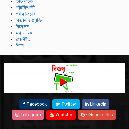
টিভি নাটক
পাঁচমিশালী
প্রথম ফিচার
বিজ্ঞান ও প্রযুক্তি
বিনোদন
মঞ্চ নাটক
রাজনীতি
শিক্ষা
Facebook
Twitter
Linkedin
Instagram
Youtube
Google Plus