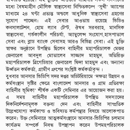
মধ্যে বৈষম্যহীন মৌলিক স্বাস্থ্যসেবা নিশ্চিতকল্পে ‘সুখী’ অ্যাপের
মাধ্যমে ২৪ ঘণ্টা প্রত্যন্ত অন্চলে আধুনিক স্বাস্থ্যসেবা গ্রহণের
সুযোগ পাচ্ছেন। এই সেবার আওতায় রয়েছে ভিডিও
কনসালটেশন, হোম ল্যাব টেস্ট, ঔষধ সরবরাহ, মানসিক
স্বাস্থ্যসেবা, গর্ভকালীন পরিচর্যা, অ্যাম্বুলেন্স সংযোগ,হাসপাতাল
সেবা এবং ব্লাড ব্যাংক সেবাসহ আরও বিভিন্ন সেবা। এই চুক্তি
স্বাক্ষর অনুষ্ঠানে উপস্থিত ছিলেন বাহিনীর মহাপরিচালক মেজর
জেনারেল আবদুল মোতালেব সাজ্জাদ মাহমুদ, অতিরিক্ত
মহাপরিচালক ব্রিগেডিয়ার জেনারেল ফিদা মাহমুদ এবং অন্যান্য
ঊর্ধ্বতন কর্মকর্তা, গ্রামীণ গ্রুপের সংশ্লিষ্ট কর্মকর্তাবৃন্দ ।
বুধবার আনসার ভিডিপি সদর দপ্তর অডিটরিয়ামে ‘দক্ষতা উন্নয়ন ও
কর্মসংস্থান সৃষ্টির ক্ষেত্রে বাংলাদেশ আনসার ও গ্রাম প্রতিরক্ষা
বাহিনীর ভূমিকা’ শীর্ষক একটি সেমিনার এর আয়োজন করা হয়।
এ সময় বাহিনীর মহাপরিচালক উপস্থিত সদস্যাদের
দিকনির্দেশনামূলক বক্তব্য দেন এবং বাহিনীর সাম্প্রতিক
উল্লেখযোগ্য কর্মকান্ড ও ভবিষ্যত কর্মপন্থার বিষয়ে আলোকপাত
করেন। উক্ত সেমিনারে আত্মকর্মসংস্থানে আনসার-ভিডিপির চলমান
কার্যক্রম সম্পর্কে নিবন্ধ উপস্থাপন করেন উপমহপরিচালক