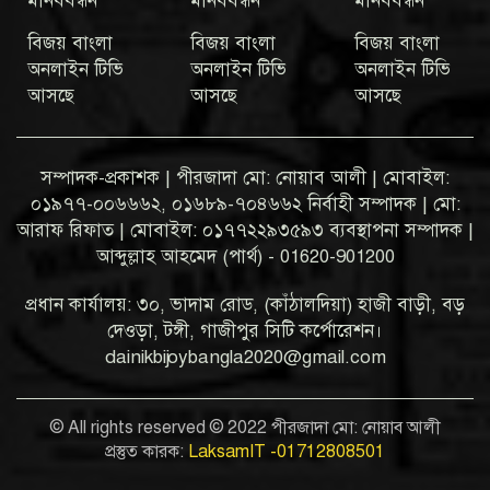
মানববন্ধন
মানববন্ধন
মানববন্ধন
বিজয় বাংলা
বিজয় বাংলা
বিজয় বাংলা
অনলাইন টিভি
অনলাইন টিভি
অনলাইন টিভি
আসছে
আসছে
আসছে
সম্পাদক-প্রকাশক | পীরজাদা মো: নোয়াব আলী | মোবাইল:
০১৯৭৭-০০৬৬৬২, ০১৬৮৯-৭০৪৬৬২ নির্বাহী সম্পাদক | মো:
আরাফ রিফাত | মোবাইল: ০১৭৭২২৯৩৫৯৩ ব্যবস্থাপনা সম্পাদক |
আব্দুল্লাহ আহমেদ (পার্থ) - 01620-901200
প্রধান কার্যালয়: ৩০, ভাদাম রোড, (কাঁঠালদিয়া) হাজী বাড়ী, বড়
দেওড়া, টঙ্গী, গাজীপুর সিটি কর্পোরেশন।
dainikbijoybangla2020@gmail.com
© All rights reserved © 2022 পীরজাদা মো: নোয়াব আলী
প্রস্তুত কারক:
LaksamIT -01712808501