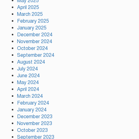
May 2025
April 2025
March 2025
February 2025
গাজীপুর সিটি কর্পোরেশন এর
January 2025
কর্মকর্তার নজরুল ইসলাম এর মৃত্যু…
December 2024
November 2024
October 2024
উন্নয়নের সুফল নগরীর প্রতিটি ওয়ার্ডে
September 2024
সমানভাবে পৌঁছে দিতে কাজ করছে :
August 2024
চসিক মেয়র ডা. শাহাদাত
July 2024
June 2024
May 2024
টঙ্গীতে কড়ইতলা প্রিমিয়ার লিগের
উদ্বোধন মাদক ও অপরাধমুক্ত যুবসমাজ
April 2024
গড়ার আহ্বান
March 2024
February 2024
January 2024
দেশে প্রথম সবুজ বিপ্লবের ডাক
December 2023
দিয়েছিলেন জিয়াউর রহমান :
November 2023
পরিবেশমন্ত্রী
October 2023
September 2023