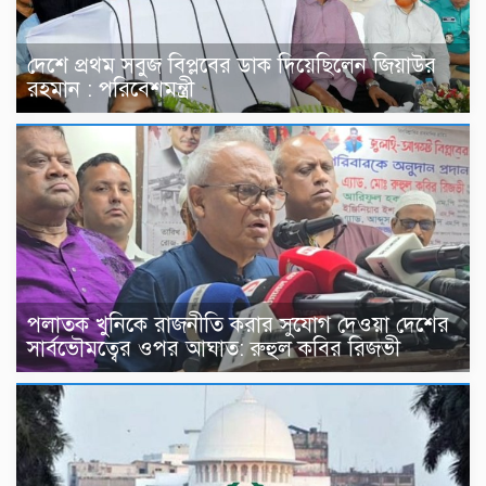
দেশে প্রথম সবুজ বিপ্লবের ডাক দিয়েছিলেন জিয়াউর
রহমান : পরিবেশমন্ত্রী
পলাতক খুনিকে রাজনীতি করার সুযোগ দেওয়া দেশের
সার্বভৌমত্বের ওপর আঘাত: রুহুল কবির রিজভী