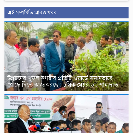
এই সম্পর্কিত আরও খবর
উন্নয়নের সুফল নগরীর প্রতিটি ওয়ার্ডে সমানভাবে
পৌঁছে দিতে কাজ করছে : চসিক মেয়র ডা. শাহাদাত