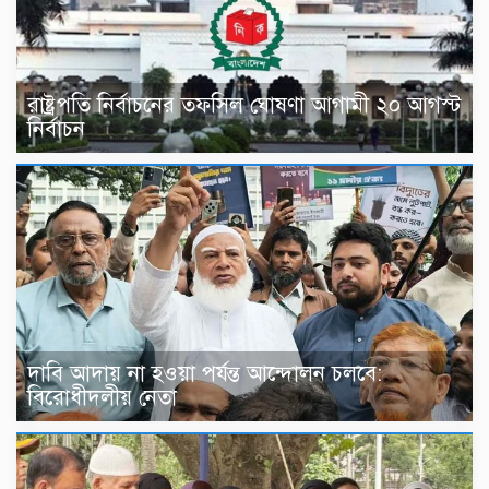
রাষ্ট্রপতি নির্বাচনের তফসিল ঘোষণা আগামী ২০ আগস্ট
নির্বাচন
দাবি আদায় না হওয়া পর্যন্ত আন্দোলন চলবে:
বিরোধীদলীয় নেতা