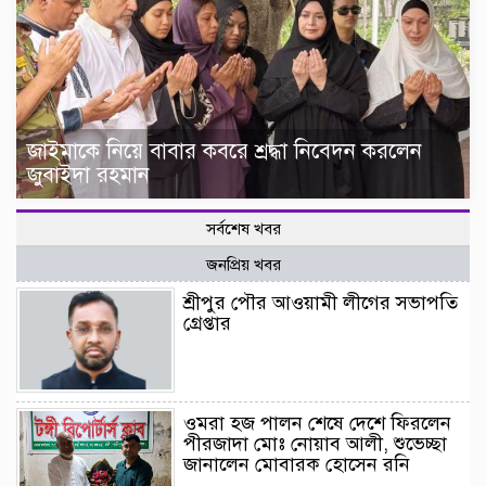
জাইমাকে নিয়ে বাবার কবরে শ্রদ্ধা নিবেদন করলেন
জুবাইদা রহমান
সর্বশেষ খবর
জনপ্রিয় খবর
শ্রীপুর পৌর আওয়ামী লীগের সভাপতি
গ্রেপ্তার
ওমরা হজ পালন শেষে দেশে ফিরলেন
পীরজাদা মোঃ নোয়াব আলী, শুভেচ্ছা
জানালেন মোবারক হোসেন রনি