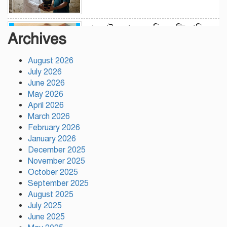
লামকাইন জামে মসজিদ মুন্সি ছাবির
Archives
উদ্দিন আহম্মদ ওয়াক্ফ এস্টেট এর
মসজিদ ব্যবস্থাপনা কমিটি গঠন
উপজেলা নির্বাহী অফিসার (ইউএনও),
August 2026
গফরগাঁও, ময়মনসিংহ সভাপতি ডাঃ
July 2026
মফিজুল ইসলাম (সুমন) মোতাওয়াল্লী/সেক্রেটারী
June 2026
May 2026
বগুড়ায় যাত্রীবাহী একটি বাস নিয়ন্ত্রণ
April 2026
হারিয়ে ৬ শ্রমিক নিহত, আহত ১৫
March 2026
February 2026
January 2026
সিলেটের ওসমানীনগরে দুই বাসের
December 2025
মুখোমুখি সংঘর্ষে নিহত ৮
November 2025
October 2025
September 2025
August 2025
গাসিক ৪৩নং ওয়ার্ড আগামীর কান্ডারি
July 2025
নাজমুল হোসেন মন্ডল
June 2025