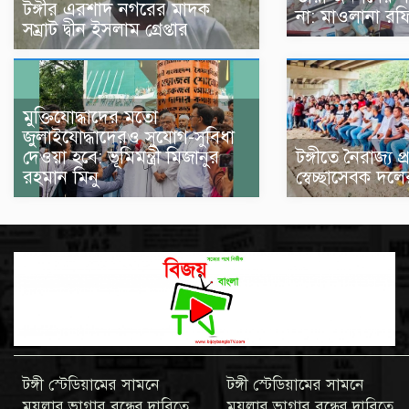
টঙ্গীর এরশাদ নগরের মাদক
না: মাওলানা রফ
সম্রাট দ্বীন ইসলাম গ্রেপ্তার
মুক্তিযোদ্ধাদের মতো
জুলাইযোদ্ধাদেরও সুযোগ-সুবিধা
দেওয়া হবে: ভূমিমন্ত্রী মিজানুর
টঙ্গীতে নৈরাজ্য 
রহমান মিনু
স্বেচ্ছাসেবক দলের
টঙ্গী স্টেডিয়ামের সামনে
টঙ্গী স্টেডিয়ামের সামনে
ময়লার ভাগার বন্ধের দাবিতে
ময়লার ভাগার বন্ধের দাবিতে