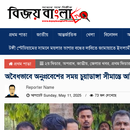
প্রথম পাতা
জাতীয়
আন্তর্জাতিক
খেলা
বিনোদন
অ
টঙ্গী স্টেডিয়ামের সামনে ময়লার ভাগার বন্ধের দাবিতে জামায়াতে ইসলাম
২য় ফিচার
,
অপরাধ
,
জাতীয়
,
জেলার খবর
,
প্রথম ফিচার
প্রথম পাতা
অবৈধভাবে অনুপ্রবেশের সময় চুয়াডাঙ্গা সীমান্তে
Reporter Name
আপডেট Sunday, May 11, 2025
73 জন দেখেছে