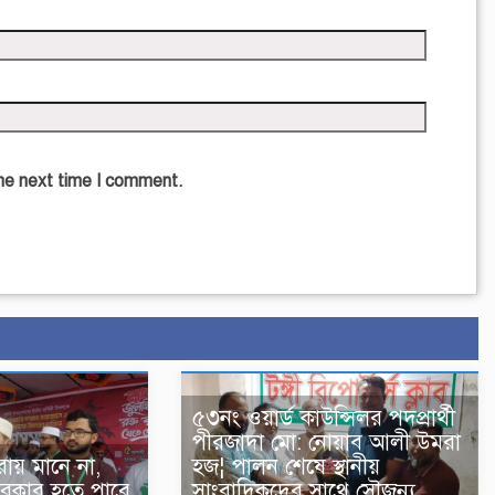
the next time I comment.
৫৩নং ওয়ার্ড কাউন্সিলর পদপ্রার্থী
পীরজাদা মো: নোয়াব আলী উমরা
য় মানে না,
হজ¦ পালন শেষে স্থানীয়
রকার হতে পারে
সাংবাদিকদের সাথে সৌজন্য