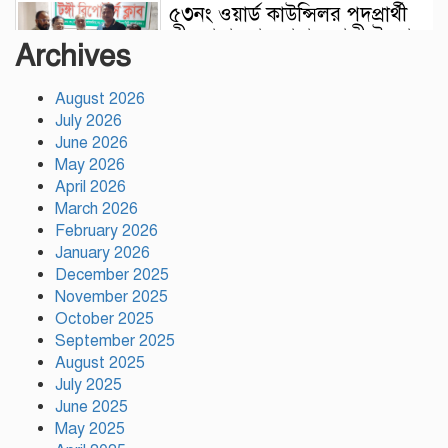
৫৩নং ওয়ার্ড কাউন্সিলর পদপ্রার্থী
পীরজাদা মো: নোয়াব আলী উমরা
Archives
হজ¦ পালন শেষে স্থানীয়
সাংবাদিকদের সাথে সৌজন্য সাক্ষাৎ
August 2026
July 2026
মুক্তিযোদ্ধাদের মতো
June 2026
জুলাইযোদ্ধাদেরও সুযোগ-সুবিধা
May 2026
দেওয়া হবে: ভূমিমন্ত্রী মিজানুর
April 2026
রহমান মিনু
March 2026
February 2026
টঙ্গীতে নৈরাজ্য প্রতিরোধে
January 2026
স্বেচ্ছাসেবক দলের অবস্থান কর্মসূচি
December 2025
November 2025
October 2025
হাসিনাকে অডিও বার্তার সুযোগ
September 2025
দেওয়া ভারতের ‘ডাবল স্ট্যান্ডার্ড’:
August 2025
রিজভী
July 2025
June 2025
May 2025
গাজীপুর সাংবাদিক সমিতির