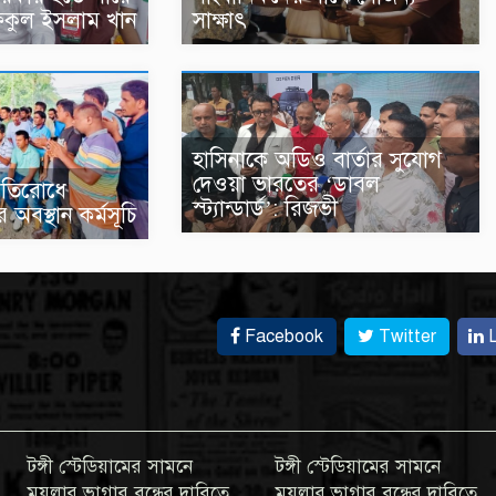
িকুল ইসলাম খান
সাক্ষাৎ
হাসিনাকে অডিও বার্তার সুযোগ
দেওয়া ভারতের ‘ডাবল
প্রতিরোধে
স্ট্যান্ডার্ড’: রিজভী
 অবস্থান কর্মসূচি
Facebook
Twitter
L
টঙ্গী স্টেডিয়ামের সামনে
টঙ্গী স্টেডিয়ামের সামনে
ময়লার ভাগার বন্ধের দাবিতে
ময়লার ভাগার বন্ধের দাবিতে