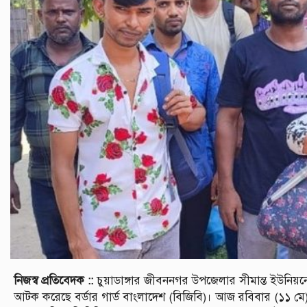
নিজস্ব প্রতিবেদক ::
চুয়াডাঙ্গার জীবননগর উপজেলার সীমান্ত ইউনিয়
আটক করেছে বর্ডার গার্ড বাংলাদেশ (বিজিবি)। আজ রবিবার (১১ মে) দু