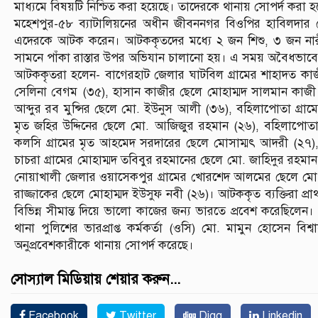
মাধ্যমে বিষয়টি নিশ্চিত করা হয়েছে। তাদেরকে থানায় সোপর্দ করা হ
মহেশপুর-৫৮ ব্যাটালিয়নের অধীন জীবননগর বিওপির হাবিলদার ম
এদেরকে আটক করেন। আটককৃতদের মধ্যে ২ জন শিশু, ৩ জন নারী
সামনে পাঁকা রাস্তার উপর অভিযান চালানো হয়। এ সময় অবৈধভাবে
আটককৃতরা হলেন- বাগেরহাট জেলার ঘাটবিল গ্রামের শাহাদত কাজ
সেলিনা বেগম (৩৫), হাসান কাজীর ছেলে মোহাম্মদ সালমান কাজী 
আব্দুর রব মুন্সির ছেলে মো. ইউনুস আলী (৩৬), বহিলাপোতা গ্রাম
মৃত জহির উদ্দিনের ছেলে মো. আজিজুর রহমান (২৬), বহিলাপোতা
কলসি গ্রামের মৃত আহমেদ সরদারের ছেলে মোসাম্মৎ আদরী (২৭),
চাচরা গ্রামের মোহাম্মদ তবিবুর রহমানের ছেলে মো. জাহিদুর রহমা
নোয়াখালী জেলার ওয়াসেকপুর গ্রামের খোরশেদ আলমের ছেলে মো. ই
রাজ্জাকের ছেলে মোহাম্মদ ইউসুফ নবী (২৬)। আটককৃত ব্যক্তিরা প্র
বিভিন্ন সীমান্ত দিয়ে ভালো কাজের জন্য ভারতে প্রবেশ করেছি
থানা পুলিশের ভারপ্রাপ্ত কর্মকর্তা (ওসি) মো. মামুন হোসেন ব
অনুপ্রবেশকারীকে থানায় সোপর্দ করেছে।
সোস্যাল মিডিয়ায় শেয়ার করুন...
Facebook
Twitter
Digg
Linkedin