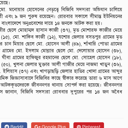
য়েছে।
ো. মনোয়ার হোসেনের নেতৃত্বে বিজিবি সদস্যরা অভিযান চালিয়ে
 এবং ৯ জন পুরুষ রয়েছেন। রোরবার সকালে সীমান্ত ইউনিয়নের
 বাংলাদেশে অনুপ্রবেশের দায়ে ১৪ জনকে আটক করা হয়।
ীর ছেলে মোহাম্মদ হাসান কাজী (৩৭), মৃত মোশারফ কাজীর মেয়ে
(১৫), মো. শাকিব কাজী (১২), যশোর জেলার বসতপুর গ্রামের মৃত
ের চান মিয়ার ছেলে মো. হোসেন আলী (৪৯), শাঁখারি পোতা গ্রামের
 গ্রামের মো. ইসলাম মোল্লার ছেলে মো. দেলোয়ার হোসেন (৩৮),
 ঘীবা গ্রামের হাফিজুর রহমানের ছেলে মো. সোহেল হোসেন (১৮),
ন (৫০), খুলনা জেলার মুক্তার আলী গাজীর মেয়ে নাজমা খাতুন (৩৬),
লিয়াস (৩৭) এবং খাগড়াছড়ি জেলার হাতির খোদা গ্রামের আব্দুর
াথমিক জিজ্ঞাসাবাদে বিজিবির কাছে স্বীকার করেছে তারা ৬ মাস আগে
লেন। আটককৃতদেরকে জীবননগর থানায় সোপর্দ করা হয়েছে। জীবননগর
িশ্বাস জানান, বিজিবি সদস্যরা রোববার দুপুরের পর ১৪ জন অবৈধ
Reddit
Google Plus
Pinterest