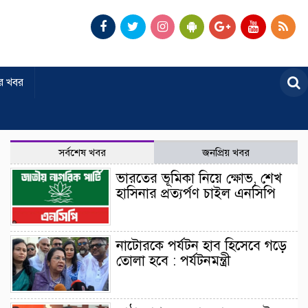
র খবর
সর্বশেষ খবর
জনপ্রিয় খবর
ভারতের ভূমিকা নিয়ে ক্ষোভ, শেখ
হাসিনার প্রত্যর্পণ চাইল এনসিপি
নাটোরকে পর্যটন হাব হিসেবে গড়ে
তোলা হবে : পর্যটনমন্ত্রী