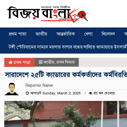
প্রথম পাতা
জাতীয়
আন্তর্জাতিক
খেলা
বিনোদন
অ
টঙ্গী স্টেডিয়ামের সামনে ময়লার ভাগার বন্ধের দাবিতে জামায়াতে ইসলাম
জাতীয়
,
প্রথম ফিচার
প্রথম পাতা
সারাদেশে ২৫টি ক্যাডারের কর্মকর্তাদের কর্মবিরত
Reporter Name
আপডেট Sunday, March 2, 2025
85 জন দেখেছে