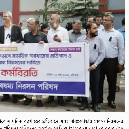
কভাবে সাময়িক বরখাস্তের প্রতিবাদে এবং আন্তঃক্যাডার বৈষম্য নিরসনের
ন পরিষদ। পরিষদের অন্তর্ভুক্ত ২৫টি ক্যাডারের সদস্যরা রোববার (০২