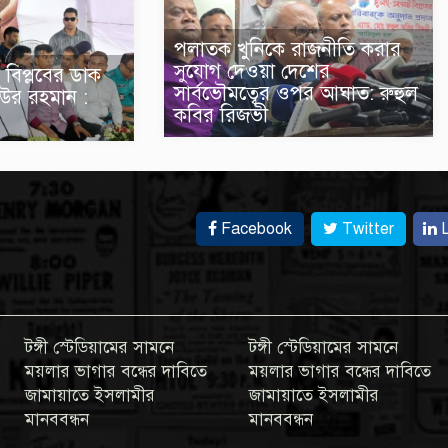
পলাতক খুনিকে রাজনীতি করার
সুযোগ দেওয়া দেশের
 বিপ্লবের ডাক
সার্বভৌমত্বের ওপর আঘাত: রুহুল
উর রহমান :
কবির রিজভী
Facebook
Twitter
L
টঙ্গী স্টেডিয়ামের সামনে
টঙ্গী স্টেডিয়ামের সামনে
ময়লার ভাগার বন্ধের দাবিতে
ময়লার ভাগার বন্ধের দাবিতে
জামায়াতে ইসলামীর
জামায়াতে ইসলামীর
মানববন্ধন
মানববন্ধন