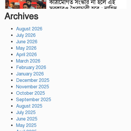
কাঠামোগত সংস্কার না হলে এই
সরকারও স্বৈরাচারী হবে : নাহিদ
Archives
ইসলাম
August 2026
সাকিবকে দেশে ফেরানো নিয়ে
July 2026
আগের অবস্থান থেকে সরে গেলেন
June 2026
ক্রীড়া প্রতিমন্ত্রী
May 2026
April 2026
বৃক্ষরোপণে পরিবেশের ভারসাম্য ও
March 2026
সমৃদ্ধ বাংলাদেশ গড়ার ডাক:
February 2026
পিরোজপুরে বৃক্ষমেলা উদ্বোধন
January 2026
December 2025
November 2025
নতুন কোনো ফ্যাসিবাদকে মাথাচাড়া
October 2025
দিয়ে উঠতে দেওয়া হবে না: ছাত্র
September 2025
জমিয়ত
August 2025
July 2025
আমিও চাই, শেখ হাসিনা ডিসেম্বরে
June 2025
দেশে ফিরে আইনি পথে হাঁটুক:
May 2025
আইনমন্ত্রী