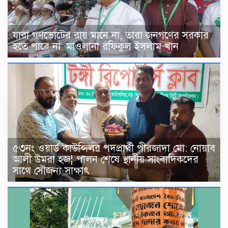
যারা গণভোটের রায় মানে না, তারা জনগণের সরকার
হতে পারে না: মাওলানা রফিকুল ইসলাম খান
৫৩নং ওয়ার্ড কাউন্সিলর পদপ্রার্থী পীরজাদা মো: নোয়াব
আলী উমরা হজ¦ পালন শেষে স্থানীয় সাংবাদিকদের
সাথে সৌজন্য সাক্ষাৎ