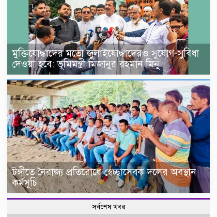
মুক্তিযোদ্ধাদের মতো জুলাইযোদ্ধাদেরও সুযোগ-সুবিধা
দেওয়া হবে: ভূমিমন্ত্রী মিজানুর রহমান মিনু
টঙ্গীতে নৈরাজ্য প্রতিরোধে স্বেচ্ছাসেবক দলের অবস্থান
কর্মসূচি
সর্বশেষ খবর