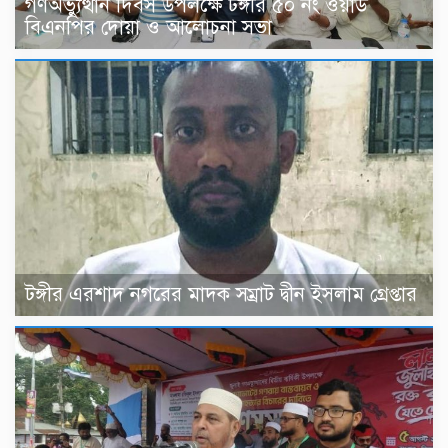
গণঅভ্যুত্থান দিবস উপলক্ষে টঙ্গীর ৫০ নং ওয়ার্ড
বিএনপির দোয়া ও আলোচনা সভা
টঙ্গীর এরশাদ নগরের মাদক সম্রাট দ্বীন ইসলাম গ্রেপ্তার