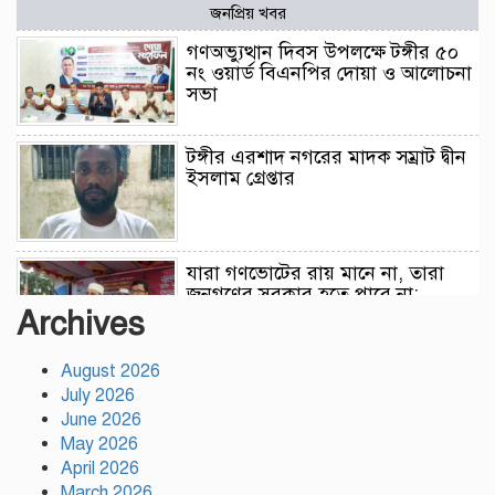
জনপ্রিয় খবর
গণঅভ্যুত্থান দিবস উপলক্ষে টঙ্গীর ৫০
নং ওয়ার্ড বিএনপির দোয়া ও আলোচনা
সভা
টঙ্গীর এরশাদ নগরের মাদক সম্রাট দ্বীন
ইসলাম গ্রেপ্তার
যারা গণভোটের রায় মানে না, তারা
জনগণের সরকার হতে পারে না:
মাওলানা রফিকুল ইসলাম খান
Archives
August 2026
৫৩নং ওয়ার্ড কাউন্সিলর পদপ্রার্থী
July 2026
পীরজাদা মো: নোয়াব আলী উমরা হজ¦
June 2026
পালন শেষে স্থানীয় সাংবাদিকদের সাথে
সৌজন্য সাক্ষাৎ
May 2026
April 2026
মুক্তিযোদ্ধাদের মতো জুলাইযোদ্ধাদেরও
March 2026