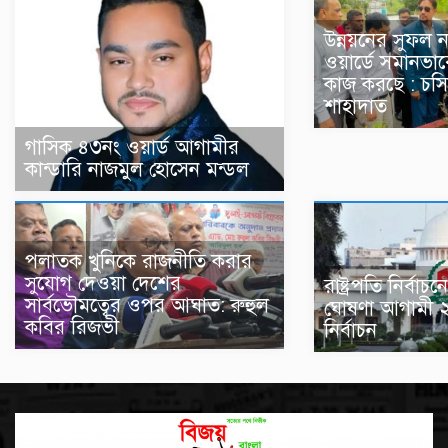
উন্নয়নের সুফল ন
ওয়ার্ডে সমানভাব
কাজ করছে : চসি
শাহাদাত
গাসিক ৪৩নং ওয়ার্ড আগামীর
কান্ডারি নাজমুল হোসেন মন্ডল
পলাতক খুনিকে রাজনীতি করার
সুযোগ দেওয়া দেশের
রাষ্ট্রপতি নির্ব
সার্বভৌমত্বের ওপর আঘাত: রুহুল
ঘোষণা আগামী 
কবির রিজভী
নির্বাচন