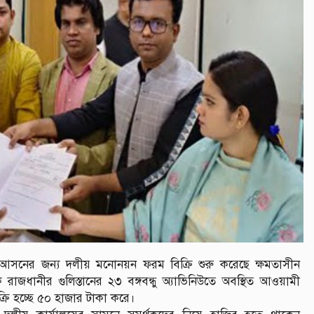
 আসনের জন্য দলীয় মনোনয়ন ফরম বিক্রি শুরু করেছে ক্ষমতাসীন
জধানীর গুলিস্তানের ২৩ বঙ্গবন্ধু অ্যাভিনিউতে অবস্থিত আওয়ামী
্রি হচ্ছে ৫০ হাজার টাকা করে।