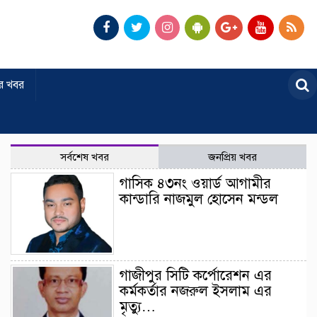
র খবর
সর্বশেষ খবর
জনপ্রিয় খবর
গাসিক ৪৩নং ওয়ার্ড আগামীর
কান্ডারি নাজমুল হোসেন মন্ডল
গাজীপুর সিটি কর্পোরেশন এর
কর্মকর্তার নজরুল ইসলাম এর
মৃত্যু…