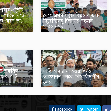
গরীর প্রতিটি
ে পৌঁছে দিতে
দেশে প্রথম সবুজ বিপ্লবের ডাক
ক মেয়র ডা.
দিয়েছিলেন জিয়াউর রহমান :
পরিবেশমন্ত্রী
াচনের তফসিল
দাবি আদায় না হওয়া পর্যন্ত
২০ আগস্ট
আন্দোলন চলবে: বিরোধীদলীয়
নেতা
Facebook
Twitter
L