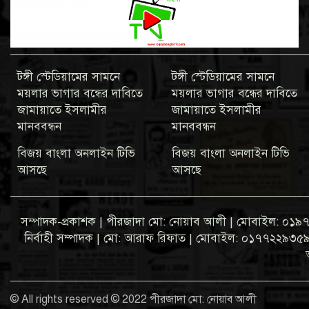
টঙ্গী স্টেডিয়ামের সামনে
টঙ্গী স্টেডিয়ামের সামনে
ময়লার ভাগার বন্ধের দাবিতে
ময়লার ভাগার বন্ধের দাবিতে
জামায়াতে ইসলামীর
জামায়াতে ইসলামীর
মানববন্ধন
মানববন্ধন
বিজয় বাংলা অনলাইন টিভি
বিজয় বাংলা অনলাইন টিভি
আসছে
আসছে
সম্পাদক-প্রকাশক | পীরজাদা মো: নোয়াব আলী | মোবাইল: 
নির্বাহী সম্পাদক | মো: আরাফ রিফাত | মোবাইল: ০১৭৭২২৯৩৫৯৩ ব্
© All rights reserved © 2022 পীরজাদা মো: নোয়াব আলী