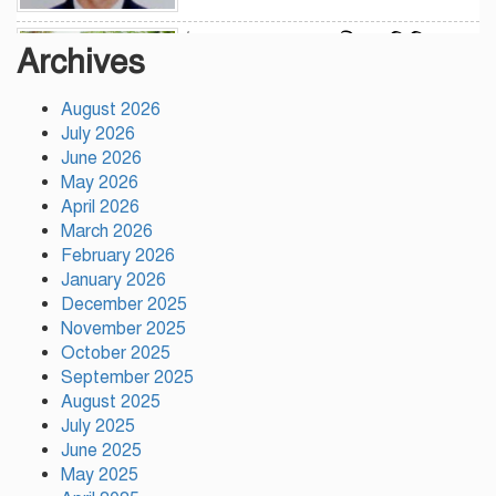
উন্নয়নের সুফল নগরীর প্রতিটি
Archives
ওয়ার্ডে সমানভাবে পৌঁছে দিতে কাজ
করছে : চসিক মেয়র ডা. শাহাদাত
August 2026
July 2026
টঙ্গীতে কড়ইতলা প্রিমিয়ার লিগের
June 2026
উদ্বোধন মাদক ও অপরাধমুক্ত
May 2026
যুবসমাজ গড়ার আহ্বান
April 2026
March 2026
February 2026
দেশে প্রথম সবুজ বিপ্লবের ডাক
January 2026
দিয়েছিলেন জিয়াউর রহমান :
December 2025
পরিবেশমন্ত্রী
November 2025
October 2025
রাজবাড়ীতে স্টার্লিং
September 2025
সাবমেশিনগানসহ দুই অস্ত্রধারী
August 2025
গ্রেপ্তার, ৩৪ রাউন্ড গুলি উদ্ধার
July 2025
June 2025
May 2025
মায়ামির জয়ে দুই গোল করে লিগস