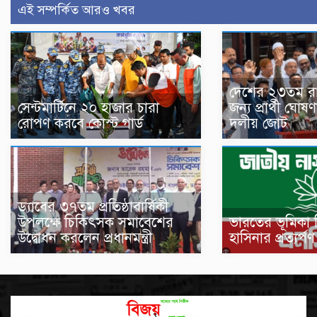
এই সম্পর্কিত আরও খবর
দেশের ২৩তম রাষ্ট
সেন্টমার্টিনে ২০ হাজার চারা
জন্য প্রার্থী ঘো
রোপণ করবে কোস্ট গার্ড
দলীয় জোট
ড্যাবের ৩৭তম প্রতিষ্ঠাবার্ষিকী
উপলক্ষে চিকিৎসক সমাবেশের
ভারতের ভূমিকা 
উদ্বোধন করলেন প্রধানমন্ত্রী
হাসিনার প্রত্যর্