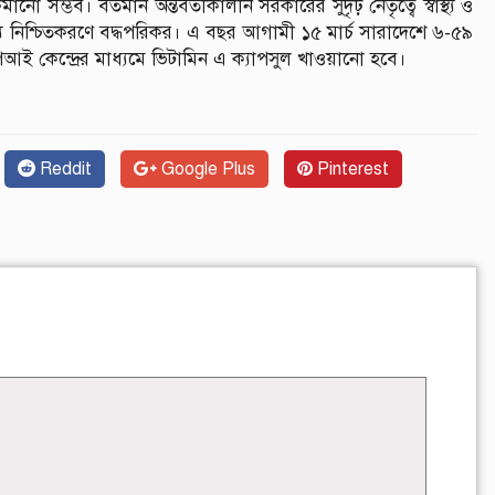
ো সম্ভব। বর্তমান অন্তর্বর্তীকালীন সরকারের সুদৃঢ় নেতৃত্বে স্বাস্থ্য ও
াস্থ্য নিশ্চিতকরণে বদ্ধপরিকর। এ বছর আগামী ১৫ মার্চ সারাদেশে ৬-৫৯
িআই কেন্দ্রের মাধ্যমে ভিটামিন এ ক্যাপসুল খাওয়ানো হবে।
Reddit
Google Plus
Pinterest