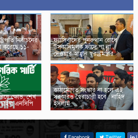
্রপতি নির্বাচনের
ফ্যাসিবাদের পুনরুত্থান রোধে
ষণা করেছে ১১-
উসকানিমূলক ফাঁদে পা না
দেওয়ার আহ্বান স্বরাষ্ট্রমন্ত্রীর
কাঠামোগত সংস্কার না হলে এই
নিয়ে ক্ষোভ, শেখ
সরকারও স্বৈরাচারী হবে : নাহিদ
পণ চাইল এনসিপি
ইসলাম
Facebook
Twitter
L