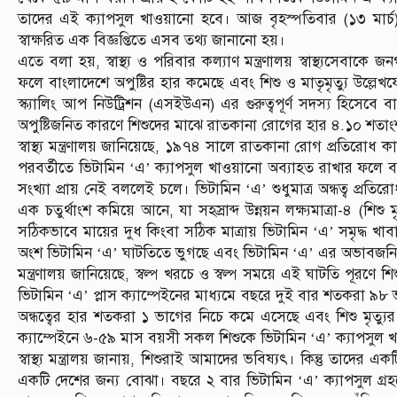
তাদের এই ক্যাপসুল খাওয়ানো হবে। আজ বৃহস্পতিবার (১৩ মার্চ) স্ব
স্বাক্ষরিত এক বিজ্ঞপ্তিতে এসব তথ্য জানানো হয়।
এতে বলা হয়, স্বাস্থ্য ও পরিবার কল্যাণ মন্ত্রণালয় স্বাস্থ্যসে
ফলে বাংলাদেশে অপুষ্টির হার কমেছে এবং শিশু ও মাতৃমৃত্যু উল্লেখযোগ
স্ক্যালিং আপ নিউট্রিশন (এসইউএন) এর গুরুত্বপূর্ণ সদস্য হিসেব
অপুষ্টিজনিত কারণে শিশুদের মাঝে রাতকানা রোগের হার ৪.১০ শতাং
স্বাস্থ্য মন্ত্রণালয় জানিয়েছে, ১৯৭৪ সালে রাতকানা রোগ প্রতিরোধ ক
পরবর্তীতে ভিটামিন ‘এ’ ক্যাপসুল খাওয়ানো অব্যাহত রাখার ফলে ব
সংখ্যা প্রায় নেই বললেই চলে। ভিটামিন ‘এ’ শুধুমাত্র অন্ধত্ব প্রতি
এক চতুর্থাংশ কমিয়ে আনে, যা সহস্রাব্দ উন্নয়ন লক্ষ্যমাত্রা-৪ (শ
সঠিকভাবে মায়ের দুধ কিংবা সঠিক মাত্রায় ভিটামিন ‘এ’ সমৃদ্ধ খাব
অংশ ভিটামিন ‘এ’ ঘাটতিতে ভুগছে এবং ভিটামিন ‘এ’ এর অভাবজনিত ব
মন্ত্রণালয় জানিয়েছে, স্বল্প খরচে ও স্বল্প সময়ে এই ঘাটতি পূরণে
ভিটামিন ‘এ’ প্লাস ক্যাম্পেইনের মাধ্যমে বছরে দুই বার শতকরা 
অন্ধত্বের হার শতকরা ১ ভাগের নিচে কমে এসেছে এবং শিশু মৃত্য
ক্যাম্পেইনে ৬-৫৯ মাস বয়সী সকল শিশুকে ভিটামিন ‘এ’ ক্যাপসুল
স্বাস্থ্য মন্ত্রালয় জানায়, শিশুরাই আমাদের ভবিষ্যৎ। কিন্তু তাদের
একটি দেশের জন্য বোঝা। বছরে ২ বার ভিটামিন ‘এ’ ক্যাপসুল গ্রহণে