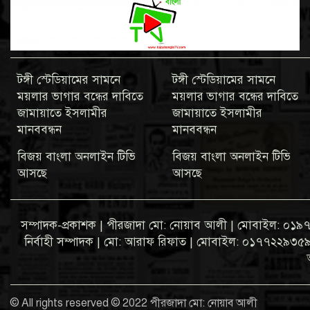
টঙ্গী স্টেডিয়ামের সামনে
টঙ্গী স্টেডিয়ামের সামনে
ময়লার ভাগার বন্ধের দাবিতে
ময়লার ভাগার বন্ধের দাবিতে
জামায়াতে ইসলামীর
জামায়াতে ইসলামীর
মানববন্ধন
মানববন্ধন
বিজয় বাংলা অনলাইন টিভি
বিজয় বাংলা অনলাইন টিভি
আসছে
আসছে
সম্পাদক-প্রকাশক | পীরজাদা মো: নোয়াব আলী | মোবাইল: 
নির্বাহী সম্পাদক | মো: আরাফ রিফাত | মোবাইল: ০১৭৭২২৯৩৫৯৩ ব্
© All rights reserved © 2022 পীরজাদা মো: নোয়াব আলী