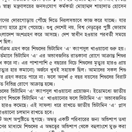
াস্থ্য মন্ত্রণালয়ের জনসংযোগ কর্মকর্তা মোহাম্মদ শাহাদাত হোসেন
বাকে জনগণের দোরগোড়ায় পৌঁছে দিতে নিরলসভাবে কাজ করে যাচ্ছে। যার
্য হারে হ্রাস পেয়েছে। শুধু দেশেই নয়, বিশ্ব নেতৃত্বের পুষ্টি ফোরাম
ে বাংলাদেশ অংশগ্রহণ করে আসছে। দেশ স্বাধীন হওয়ার পরবর্তী সময়ে
শ ছিল।
ার্যক্রম গ্রহণ করে শিশুদের ভিটামিন ‘এ’ ক্যাপসুল খাওয়ানো শুরু হয়।
র্তমানে ভিটামিন ‘এ’ এর অভাবজনিত রাতকানা রোগে আক্রান্ত শিশুর
রোধ করে না। এর পাশাপাশি ৫ বছরের নিচে শিশুদের মৃত্যুর হারও প্রায়
িশু মৃত্যুর হার কমানো) অর্জনে খুবই সহায়ক ছিল। আমাদের সকল শিশু
ার গ্রহণ করতে পারে না। ফলে অনূর্ধ্ব ৫ বছর বয়সের শিশুদের বিরাট
িভিন্ন রোগে আক্রান্ত হচ্ছে।
 শিশুদের ভিটামিন ‘এ’ ক্যাপসুল খাওয়ানো প্রয়োজন। ইতোমধ্যে জাতীয়
৯৮ ভাগ শিশুকে ভিটামিন ‘এ’ খাওয়ানোর ফলে ভিটামিন ‘এ’ অভাবজনিত
ুর হারও কমেছে। এই সাফল্য ধরে রাখতে জাতীয় ভিটামিন ‘এ’ প্লাস
 খাওয়ানো চলমান রাখতে হবে।
 একটি অংশ অপুষ্টিতে ভুগছে। অন্ধত্ব একটি পরিবারের জন্য অভিশাপ তথা
র মাধ্যমে শিশুদের এ অন্ধত্বের অভিশাপ থেকে বহুলাংশে মুক্ত করা