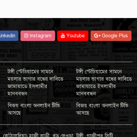
inkedin
Instagram
Youtube
Google Plus
টঙ্গী স্টেডিয়ামের সামনে
টঙ্গী স্টেডিয়ামের সামনে
ময়লার ভাগার বন্ধের দাবিতে
ময়লার ভাগার বন্ধের দাবিতে
জামায়াতে ইসলামীর
জামায়াতে ইসলামীর
মানববন্ধন
মানববন্ধন
বিজয় বাংলা অনলাইন টিভি
বিজয় বাংলা অনলাইন টিভি
আসছে
আসছে
 (কাঁঠালদিয়া) হাজী বাড়ী, বড় দেওড়া, টঙ্গী, গাজীপুর সিটি