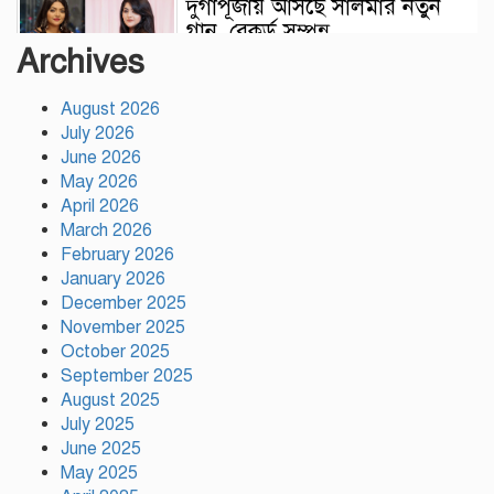
দুর্গাপূজায় আসছে সালমার নতুন
গান, রেকর্ড সম্পন্ন
Archives
August 2026
গাজীপুরে শ্রমিক কল্যাণ
July 2026
ফেডারেশনের দায়িত্বশীল সমাবেশ
June 2026
অনুষ্ঠিত
May 2026
April 2026
রাসিকের সহযোগিতায় রাজশাহীতে
March 2026
মাসব্যাপী বৃক্ষরোপণ কর্মসূচির
February 2026
উদ্বোধন
January 2026
December 2025
শ্রীপুর পৌর আওয়ামী লীগের
November 2025
সভাপতি গ্রেপ্তার
October 2025
September 2025
August 2025
July 2025
ওমরা হজ পালন শেষে দেশে
June 2025
ফিরলেন পীরজাদা মোঃ নোয়াব
May 2025
আলী, শুভেচ্ছা জানালেন মোবারক