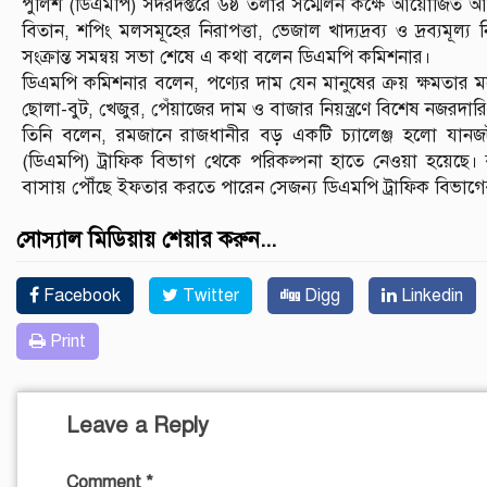
পুলিশ (ডিএমপি) সদরদপ্তরে ৬ষ্ঠ তলার সম্মেলন কক্ষে আয়োজিত আসন
বিতান, শপিং মলসমূহের নিরাপত্তা, ভেজাল খাদ্যদ্রব্য ও দ্রব্যমূল্য নি
সংক্রান্ত সমন্বয় সভা শেষে এ কথা বলেন ডিএমপি কমিশনার।
ডিএমপি কমিশনার বলেন, পণ্যের দাম যেন মানুষের ক্রয় ক্ষমতার ম
ছোলা-বুট, খেজুর, পেঁয়াজের দাম ও বাজার নিয়ন্ত্রণে বিশেষ নজরদার
তিনি বলেন, রমজানে রাজধানীর বড় একটি চ্যালেঞ্জ হলো যানজট
(ডিএমপি) ট্রাফিক বিভাগ থেকে পরিকল্পনা হাতে নেওয়া হয়েছে
বাসায় পৌঁছে ইফতার করতে পারেন সেজন্য ডিএমপি ট্রাফিক বিভাগ
সোস্যাল মিডিয়ায় শেয়ার করুন...
Facebook
Twitter
Digg
Linkedin
Print
Leave a Reply
Comment
*