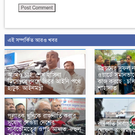
এই সম্পর্কিত আরও খবর
উন্নয়নের সুফল ন
আমিও চাই, শেখ হাসিনা
ওয়ার্ডে সমানভাব
ডিসেম্বরে দেশে ফিরে আইনি পথে
কাজ করছে : চসি
হাঁটুক: আইনমন্ত্রী
শাহাদাত
পলাতক খুনিকে রাজনীতি করার
সুযোগ দেওয়া দেশের
রাষ্ট্রপতি নির্ব
সার্বভৌমত্বের ওপর আঘাত: রুহুল
ঘোষণা আগামী 