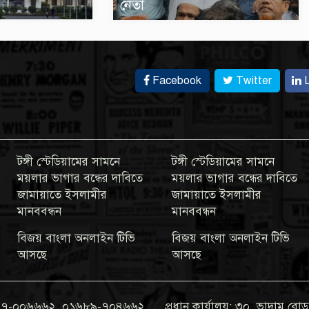
নেতা
Facebook
Twitter
L
টঙ্গী স্টেডিয়ামের সামনে
টঙ্গী স্টেডিয়ামের সামনে
ময়লার ভাগার বন্ধের দাবিতে
ময়লার ভাগার বন্ধের দাবিতে
জামায়াতে ইসলামীর
জামায়াতে ইসলামীর
মানববন্ধন
মানববন্ধন
বিজয় বাংলা অনলাইন টিভি
বিজয় বাংলা অনলাইন টিভি
আসছে
আসছে
০১৯৭৭-০০৬৬৬২, ০১৬৮৯-৭০৪৬৬২
প্রধান কার্যালয়: ৩০, ভাদাম রোড,