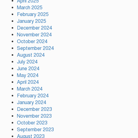
April 2025
হোসেন রনি
March 2025
February 2025
লামকাইন জামে মসজিদ, মুন্সি
January 2025
ছাবির উদ্দিন আহম্মদ ওয়াক্ফ
December 2024
এস্টেট এর মসজিদ ব্যবস্থাপনা
November 2024
কমিটি গঠন, উপজেলা নির্বাহী
October 2024
অফিসার (ইউএনও) গফরগাঁও,
September 2024
ময়মনসিংহ সভাপতি ও ডাঃ মোঃ মফিজুল ইসলাম (সুমন)
August 2024
মোতাওয়াল্লী/সেক্রেটারী
July 2024
June 2024
May 2024
বগুড়ায় যাত্রীবাহী একটি বাস নিয়ন্ত্রণ
April 2024
হারিয়ে ৬ শ্রমিক নিহত, আহত ১৫
March 2024
February 2024
January 2024
সিলেটের ওসমানীনগরে দুই বাসের
December 2023
মুখোমুখি সংঘর্ষে নিহত ৮
November 2023
October 2023
September 2023
August 2023