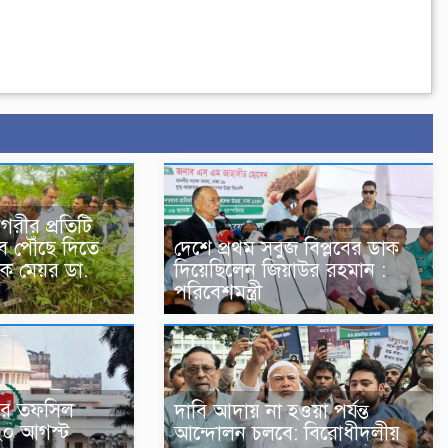
গরীর প্রতিটি
ে পৌঁছে দিতে
দেশে প্রথম সবুজ বিপ্লবের ডাক
ক মেয়র ডা.
দিয়েছিলেন জিয়াউর রহমান :
পরিবেশমন্ত্রী
াচনের তফসিল
দাবি আদায় না হওয়া পর্যন্ত
২০ আগস্ট
আন্দোলন চলবে: বিরোধীদলীয়