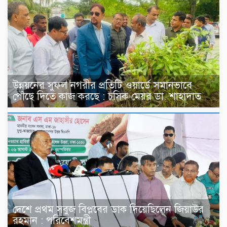
উন্নয়নের সুফল নগরীর প্রতিটি ওয়ার্ডে সমানভাবে
পৌঁছে দিতে কাজ করছে : চসিক মেয়র ডা. শাহাদাত
দেশে প্রথম সবুজ বিপ্লবের ডাক দিয়েছিলেন জিয়াউর
রহমান : পরিবেশমন্ত্রী