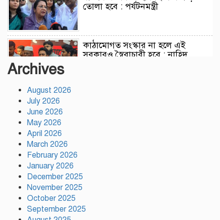
তোলা হবে : পর্যটনমন্ত্রী
কাঠামোগত সংস্কার না হলে এই
সরকারও স্বৈরাচারী হবে : নাহিদ
ইসলাম
Archives
August 2026
সাকিবকে দেশে ফেরানো নিয়ে আগের
July 2026
অবস্থান থেকে সরে গেলেন ক্রীড়া
প্রতিমন্ত্রী
June 2026
May 2026
April 2026
বৃক্ষরোপণে পরিবেশের ভারসাম্য ও
March 2026
সমৃদ্ধ বাংলাদেশ গড়ার ডাক:
February 2026
পিরোজপুরে বৃক্ষমেলা উদ্বোধন
January 2026
December 2025
November 2025
নতুন কোনো ফ্যাসিবাদকে মাথাচাড়া
দিয়ে উঠতে দেওয়া হবে না: ছাত্র
October 2025
জমিয়ত
September 2025