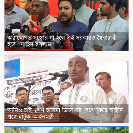
কাঠামোগত সংস্কার না হলে এই সরকারও স্বৈরাচারী
হবে : নাহিদ ইসলাম
আমিও চাই, শেখ হাসিনা ডিসেম্বরে দেশে ফিরে আইনি
পথে হাঁটুক: আইনমন্ত্রী