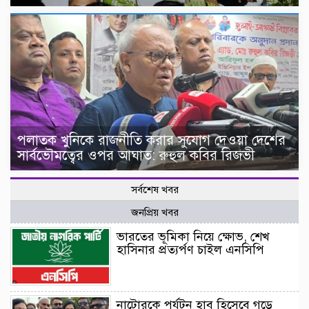
পলাতক খুনিকে রাজনীতি করার সুযোগ দেওয়া দেশের
সার্বভৌমত্বের ওপর আঘাত: রুহুল কবির রিজভী
সর্বশেষ খবর
জনপ্রিয় খবর
ভারতের ভূমিকা নিয়ে ক্ষোভ, শেখ
হাসিনার প্রত্যর্পণ চাইল এনসিপি
নাটোরকে পর্যটন হাব হিসেবে গড়ে