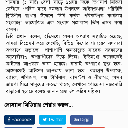
শনিবার (১ মার্চ) বেলা সাড়ে ১১টার দিকে ডিএমপি মিডিয়া
সেন্টারে ‘পবিত্র মাহে রমজান উপলক্ষে আইনশৃঙ্খলা পরিস্থিতি
স্থিতিশীল রাখার উদ্দেশে ডিবি কর্তৃক পরিকল্পিত কার্যক্রম
সংক্রান্তে’ আয়োজিত এক সংবাদ সম্মেলনে তিনি এসব কথা
বলেন।
ডিবি প্রধান বলেন, ইতিমধ্যে যেসব অপরাধ সংঘটিত হয়েছে,
আমরা বিশ্লেষণ করে দেখেছি, বিভিন্ন কিশোর গ্যাংয়ের সদস্যরা
অপরাধে জড়াচ্ছে। পাশাপাশি ক্ষমতাচ্যুত সাবেক সরকারের
অনুসারীরাও অপরাধীদের উস্কে দিচ্ছে। ইতিমধ্যে অনেককেই
আইনের আওতায় আনা হয়েছে। যারাই অপরাধে যুক্ত হবে-
তাদেরকেই আইনের আওতায় আনা হবে। রমজান উপলক্ষে,
ব্যাংক, শপিংমল, লঞ্চ টার্মিনাল, বাসস্টপ ও বীমাসহ যেসব
জায়গা ঘিরে মানুষের ব্যস্ততা থাকে, সেখানে গোয়েন্দা নজরদারি
বাড়ানো হয়েছে বলেও জানান রেজাউল করিম মল্লিক।
সোস্যাল মিডিয়ায় শেয়ার করুন...
Facebook
Twitter
Digg