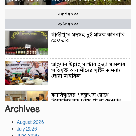
সর্বশেষ খবর
জনপ্রিয় খবর
গাজীপুরে মদসহ দুই মাদক কারবারি
গ্রেফতার
আহসান উল্লাহ মাস্টার হত্যা মামলায়
অভিযুক্ত আসামীদের মুক্তি কামনায়
দোয়া মাহফিল
ফ্যাসিবাদের পুনরুত্থান রোধে
উসকানিমূলক ফাঁদে পা না দেওয়ার
আহ্বান স্বরাষ্ট্রমন্ত্রীর
Archives
August 2026
রাজধানীতে গোপন বৈঠক, আওয়ামী
July 2026
লীগের ৬ নেতাকর্মী গ্রেপ্তার
June 2026