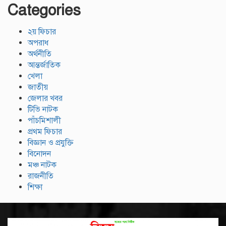
Categories
২য় ফিচার
অপরাধ
অর্থনীতি
আন্তর্জাতিক
খেলা
জাতীয়
জেলার খবর
টিভি নাটক
পাঁচমিশালী
প্রথম ফিচার
বিজ্ঞান ও প্রযুক্তি
বিনোদন
মঞ্চ নাটক
রাজনীতি
শিক্ষা