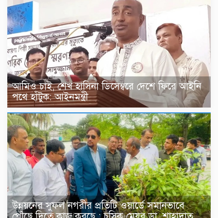
আমিও চাই, শেখ হাসিনা ডিসেম্বরে দেশে ফিরে আইনি
পথে হাঁটুক: আইনমন্ত্রী
উন্নয়নের সুফল নগরীর প্রতিটি ওয়ার্ডে সমানভাবে
পৌঁছে দিতে কাজ করছে : চসিক মেয়র ডা. শাহাদাত