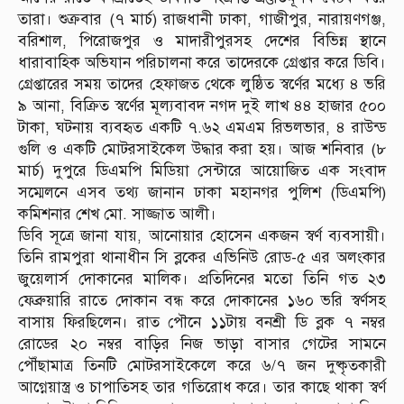
তারা। শুক্রবার (৭ মার্চ) রাজধানী ঢাকা, গাজীপুর, নারায়ণগঞ্জ,
বরিশাল, পিরোজপুর ও মাদারীপুরসহ দেশের বিভিন্ন স্থানে
ধারাবাহিক অভিযান পরিচালনা করে তাদেরকে গ্রেপ্তার করে ডিবি।
গ্রেপ্তারের সময় তাদের হেফাজত থেকে লুষ্ঠিত স্বর্ণের মধ্যে ৪ ভরি
৯ আনা, বিক্রিত স্বর্ণের মূল্যবাবদ নগদ দুই লাখ ৪৪ হাজার ৫০০
টাকা, ঘটনায় ব্যবহৃত একটি ৭.৬২ এমএম রিভলভার, ৪ রাউন্ড
গুলি ও একটি মোটরসাইকেল উদ্ধার করা হয়। আজ শনিবার (৮
মার্চ) দুপুরে ডিএমপি মিডিয়া সেন্টারে আয়োজিত এক সংবাদ
সম্মেলনে এসব তথ্য জানান ঢাকা মহানগর পুলিশ (ডিএমপি)
কমিশনার শেখ মো. সাজ্জাত আলী।
ডিবি সূত্রে জানা যায়, আনোয়ার হোসেন একজন স্বর্ণ ব্যবসায়ী।
তিনি রামপুরা থানাধীন সি ব্লকের এভিনিউ রোড-৫ এর অলংকার
জুয়েলার্স দোকানের মালিক। প্রতিদিনের মতো তিনি গত ২৩
ফেব্রুয়ারি রাতে দোকান বন্ধ করে দোকানের ১৬০ ভরি স্বর্ণসহ
বাসায় ফিরছিলেন। রাত পৌনে ১১টায় বনশ্রী ডি ব্লক ৭ নম্বর
রোডের ২০ নম্বর বাড়ির নিজ ভাড়া বাসার গেটের সামনে
পৌঁছামাত্র তিনটি মোটরসাইকেলে করে ৬/৭ জন দুষ্কৃতকারী
আগ্নেয়াস্ত্র ও চাপাতিসহ তার গতিরোধ করে। তার কাছে থাকা স্বর্ণ