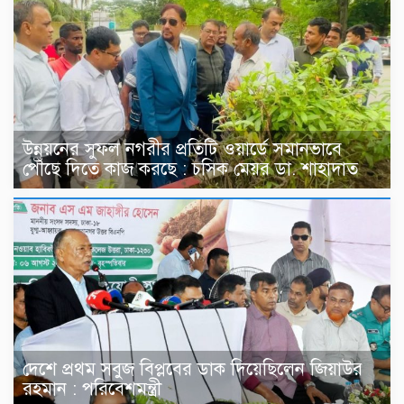
উন্নয়নের সুফল নগরীর প্রতিটি ওয়ার্ডে সমানভাবে
পৌঁছে দিতে কাজ করছে : চসিক মেয়র ডা. শাহাদাত
দেশে প্রথম সবুজ বিপ্লবের ডাক দিয়েছিলেন জিয়াউর
রহমান : পরিবেশমন্ত্রী