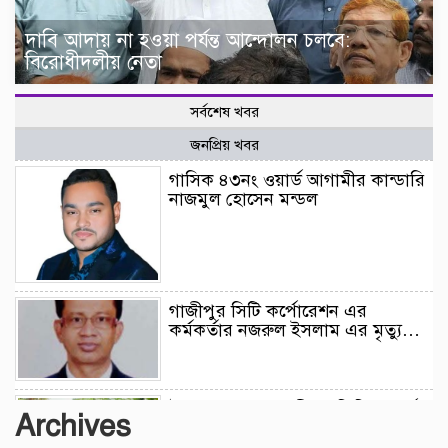
দাবি আদায় না হওয়া পর্যন্ত আন্দোলন চলবে:
বিরোধীদলীয় নেতা
সর্বশেষ খবর
জনপ্রিয় খবর
গাসিক ৪৩নং ওয়ার্ড আগামীর কান্ডারি
নাজমুল হোসেন মন্ডল
গাজীপুর সিটি কর্পোরেশন এর
কর্মকর্তার নজরুল ইসলাম এর মৃত্যু…
উন্নয়নের সুফল নগরীর প্রতিটি ওয়ার্ডে
Archives
সমানভাবে পৌঁছে দিতে কাজ করছে :
চসিক মেয়র ডা. শাহাদাত