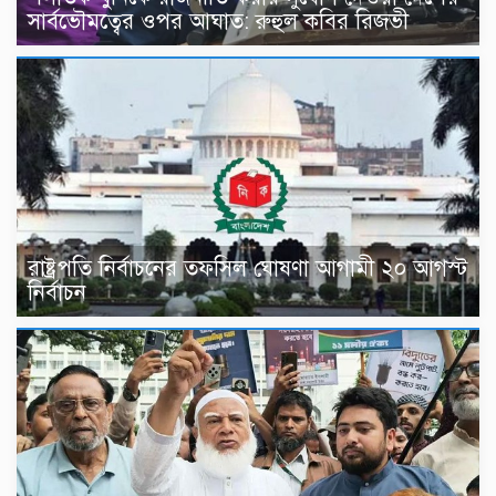
সার্বভৌমত্বের ওপর আঘাত: রুহুল কবির রিজভী
রাষ্ট্রপতি নির্বাচনের তফসিল ঘোষণা আগামী ২০ আগস্ট
নির্বাচন