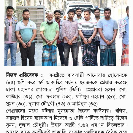
নিজস্ব প্রতিবেদক ::
বনশ্রীতে ব্যবসায়ী আনোয়ার হোসেনকে
(৪৫) গুলি করে স্বর্ণ ডাকাতির ঘটনায় ছয়জনকে গ্রেপ্তার করেছে
ঢাকা মহানগর গোয়েন্দা পুলিশ (ডিবি)। গ্রেপ্তাররা হলেন- মো.
কাউছার (৩১), মো. ফরহাদ (৬৪), খলিলুর রহমান (৫০), মো.
সুমন (৩০), দুলাল চৌধুরী (৪৩) ও আমিনুল (৩৫)।
গ্রেপ্তারদের মধ্যে ঘটনার মূলহোতা ছিলেন কাউসার। খলিল,
ফরহাদ ছিলেন ব্যাকআপ হিসেবে ও রেকি পার্টিতে দায়িত্বে ছিলেন
সুমন, দুলাল চৌধুরী। উদ্ধার অস্ত্রটি ৭.৬২ এমএম রিভলভার।
আগের রাতে বনশ্রীতেই ডাকাতি সংক্রান্ত প্রস্তুতিমূলক বৈঠক করে