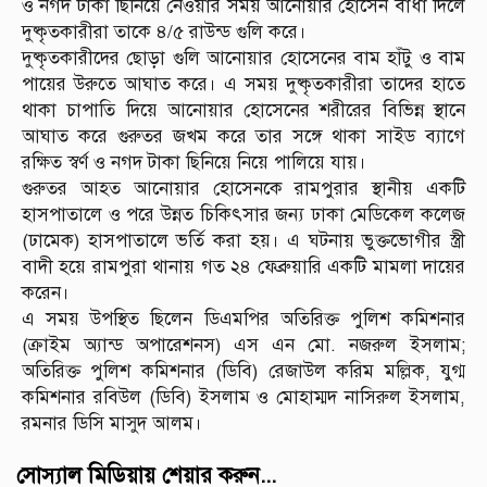
ও নগদ টাকা ছিনিয়ে নেওয়ার সময় আনোয়ার হোসেন বাধা দিলে
দুষ্কৃতকারীরা তাকে ৪/৫ রাউন্ড গুলি করে।
দুষ্কৃতকারীদের ছোড়া গুলি আনোয়ার হোসেনের বাম হাঁটু ও বাম
পায়ের উরুতে আঘাত করে। এ সময় দুষ্কৃতকারীরা তাদের হাতে
থাকা চাপাতি দিয়ে আনোয়ার হোসেনের শরীরের বিভিন্ন স্থানে
আঘাত করে গুরুতর জখম করে তার সঙ্গে থাকা সাইড ব্যাগে
রক্ষিত স্বর্ণ ও নগদ টাকা ছিনিয়ে নিয়ে পালিয়ে যায়।
গুরুতর আহত আনোয়ার হোসেনকে রামপুরার স্থানীয় একটি
হাসপাতালে ও পরে উন্নত চিকিৎসার জন্য ঢাকা মেডিকেল কলেজ
(ঢামেক) হাসপাতালে ভর্তি করা হয়। এ ঘটনায় ভুক্তভোগীর স্ত্রী
বাদী হয়ে রামপুরা থানায় গত ২৪ ফেব্রুয়ারি একটি মামলা দায়ের
করেন।
এ সময় উপস্থিত ছিলেন ডিএমপির অতিরিক্ত পুলিশ কমিশনার
(ক্রাইম অ্যান্ড অপারেশনস) এস এন মো. নজরুল ইসলাম;
অতিরিক্ত পুলিশ কমিশনার (ডিবি) রেজাউল করিম মল্লিক, যুগ্ম
কমিশনার রবিউল (ডিবি) ইসলাম ও মোহাম্মদ নাসিরুল ইসলাম,
রমনার ডিসি মাসুদ আলম।
সোস্যাল মিডিয়ায় শেয়ার করুন...