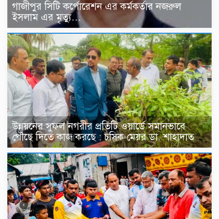
গাজীপুর সিটি কর্পোরেশন এর কর্মকর্তার নজরুল
ইসলাম এর মৃত্যু…
উন্নয়নের সুফল নগরীর প্রতিটি ওয়ার্ডে সমানভাবে
পৌঁছে দিতে কাজ করছে : চসিক মেয়র ডা. শাহাদাত