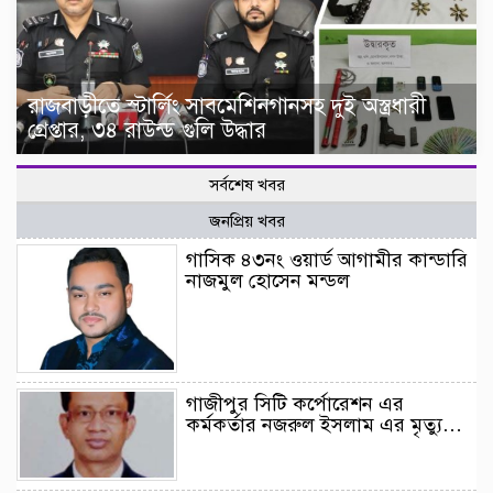
রাজবাড়ীতে স্টার্লিং সাবমেশিনগানসহ দুই অস্ত্রধারী
গ্রেপ্তার, ৩৪ রাউন্ড গুলি উদ্ধার
সর্বশেষ খবর
জনপ্রিয় খবর
গাসিক ৪৩নং ওয়ার্ড আগামীর কান্ডারি
নাজমুল হোসেন মন্ডল
গাজীপুর সিটি কর্পোরেশন এর
কর্মকর্তার নজরুল ইসলাম এর মৃত্যু…