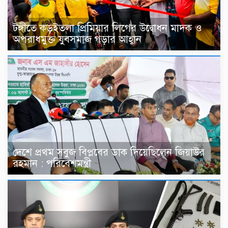
টঙ্গীতে কড়ইতলা প্রিমিয়ার লিগের উদ্বোধন মাদক ও
অপরাধমুক্ত যুবসমাজ গড়ার আহ্বান
দেশে প্রথম সবুজ বিপ্লবের ডাক দিয়েছিলেন জিয়াউর
রহমান : পরিবেশমন্ত্রী