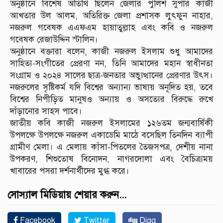
অনুষ্ঠানে বিশেষ অতিথি ছিলেন জেলার পুলিশ সুপার কাজী
আখতার উল আলম, অতিরিক্ত জেলা প্রশাসক লুৎফুন নাহার,
নজরুল গবেষক এএফএম হায়াতুল্লাহ এবং কবি ও নজরুল
গবেষক রেজাউদ্দিন স্টালিন।
অনুষ্ঠানে বক্তারা বলেন, কাজী নজরুল ইসলাম শুধু আমাদের
সাহিত্য-সংগীতের প্রেরণা নন, তিনি আমাদের মহান স্বাধীনতা
সংগ্রাম ও ২০২৪ সালের ছাত্র-জনতার অভ্যুত্থানের প্রেরণার উৎস।
নজরুলের সৃষ্টিকর্ম যদি বিশ্বের অন্যান্য ভাষায় অনূদিত হয়, তবে
বিশ্বের নিপীড়িত মানুষও অন্যায় ও অসত্যের বিরুদ্ধে রুখে
দাঁড়ানোর সাহস পাবে।
জাতীয় কবি কাজী নজরুল ইসলামের ১২৬তম জন্মবার্ষিকী
উপলক্ষে উপলক্ষে নজরুল একাডেমি মাঠে বসেছিল তিনদিন ব্যাপী
গ্রামীণ মেলা। এ মেলায় কাঁসা-পিতলের তৈজসপত্র, দেশীয় নানা
উপকরণ, শিশুতোষ বিনোদন, নাগরদোলা এবং বৈচিত্র্যময়
খাবারের পসরা দর্শনার্থীদের মুগ্ধ করে।
সোস্যাল মিডিয়ায় শেয়ার করুন...
Facebook
Twitter
Digg