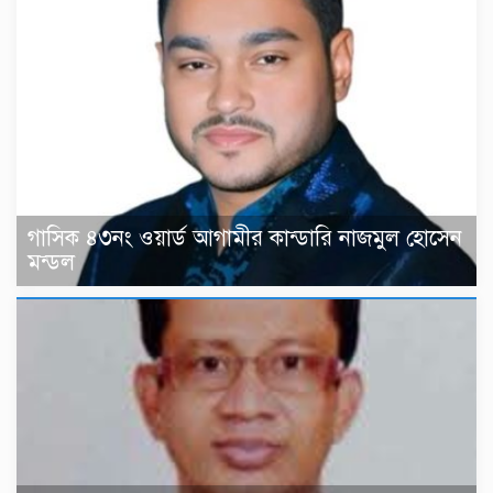
গাসিক ৪৩নং ওয়ার্ড আগামীর কান্ডারি নাজমুল হোসেন
মন্ডল