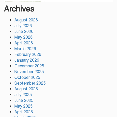
উন্নয়নের সুফল নগরীর প্রতিটি ওয়ার্ডে
Archives
সমানভাবে পৌঁছে দিতে কাজ করছে :
চসিক মেয়র ডা. শাহাদাত
August 2026
July 2026
টঙ্গীতে কড়ইতলা প্রিমিয়ার লিগের
June 2026
উদ্বোধন মাদক ও অপরাধমুক্ত যুবসমাজ
May 2026
গড়ার আহ্বান
April 2026
March 2026
February 2026
দেশে প্রথম সবুজ বিপ্লবের ডাক
January 2026
দিয়েছিলেন জিয়াউর রহমান :
পরিবেশমন্ত্রী
December 2025
November 2025
October 2025
রাজবাড়ীতে স্টার্লিং সাবমেশিনগানসহ
September 2025
দুই অস্ত্রধারী গ্রেপ্তার, ৩৪ রাউন্ড গুলি
August 2025
উদ্ধার
July 2025
June 2025
May 2025
মায়ামির জয়ে দুই গোল করে লিগস
কাপে রেকর্ড গড়লেন মেসি
April 2025