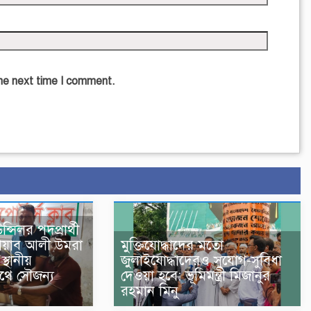
the next time I comment.
্সিলর পদপ্রার্থী
োয়াব আলী উমরা
মুক্তিযোদ্ধাদের মতো
্থানীয়
জুলাইযোদ্ধাদেরও সুযোগ-সুবিধা
থে সৌজন্য
দেওয়া হবে: ভূমিমন্ত্রী মিজানুর
রহমান মিনু