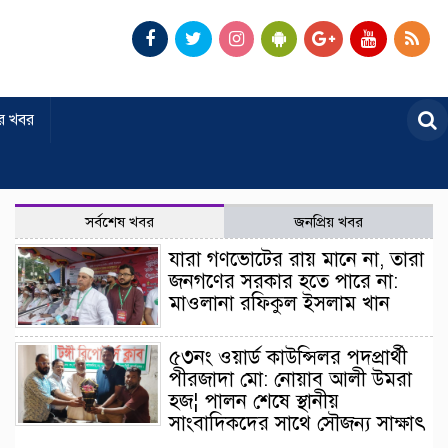
র খবর
সর্বশেষ খবর
জনপ্রিয় খবর
যারা গণভোটের রায় মানে না, তারা
জনগণের সরকার হতে পারে না:
মাওলানা রফিকুল ইসলাম খান
৫৩নং ওয়ার্ড কাউন্সিলর পদপ্রার্থী
পীরজাদা মো: নোয়াব আলী উমরা
হজ¦ পালন শেষে স্থানীয়
সাংবাদিকদের সাথে সৌজন্য সাক্ষাৎ