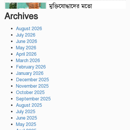
মুক্তিযোদ্ধাদের মতো
জুলাইযোদ্ধাদেরও সুযোগ-সুবিধা
Archives
দেওয়া হবে: ভূমিমন্ত্রী মিজানুর
রহমান মিনু
August 2026
July 2026
টঙ্গীতে নৈরাজ্য প্রতিরোধে
June 2026
স্বেচ্ছাসেবক দলের অবস্থান কর্মসূচি
May 2026
April 2026
March 2026
হাসিনাকে অডিও বার্তার সুযোগ
February 2026
দেওয়া ভারতের ‘ডাবল স্ট্যান্ডার্ড’:
January 2026
রিজভী
December 2025
November 2025
October 2025
গাজীপুর সাংবাদিক সমিতির
September 2025
মাসব্যাপী বৃক্ষরোপণ কর্মসূচির
August 2025
উদ্বোধন
July 2025
June 2025
গাজীপুরে নানা আয়োজনে জুলাই
May 2025
গণ-অভ্যুত্থান দিবস পালিত