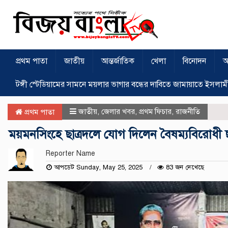
প্রথম পাতা
জাতীয়
আন্তর্জাতিক
খেলা
বিনোদন
অ
টঙ্গী স্টেডিয়ামের সামনে ময়লার ভাগার বন্ধের দাবিতে জামায়াতে ইসলাম
জাতীয়
,
জেলার খবর
,
প্রথম ফিচার
,
রাজনীতি
প্রথম পাতা
ময়মনসিংহে ছাত্রদলে যোগ দিলেন বৈষম্যবিরোধী 
Reporter Name
আপডেট Sunday, May 25, 2025
83 জন দেখেছে