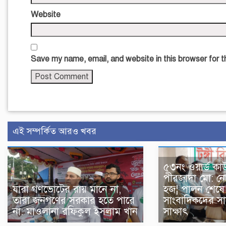
Website
Save my name, email, and website in this browser for 
এই সম্পর্কিত আরও খবর
৫৩নং ওয়ার্ড কাউন
পীরজাদা মো: ন
যারা গণভোটের রায় মানে না,
হজ¦ পালন শেষে স
তারা জনগণের সরকার হতে পারে
সাংবাদিকদের সা
না: মাওলানা রফিকুল ইসলাম খান
সাক্ষাৎ