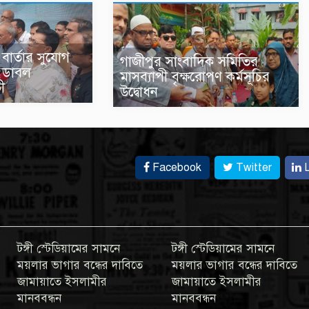
বার্তার সুযোগ
গাজীপুর সাংবাদিক সমিতির
‘ডাবল
মাসব্যাপী বৃক্ষরোপণ কর্মসূচির
ভী
উদ্বোধন
Facebook
Twitter
L
টঙ্গী স্টেডিয়ামের সামনে
টঙ্গী স্টেডিয়ামের সামনে
ময়লার ভাগার বন্ধের দাবিতে
ময়লার ভাগার বন্ধের দাবিতে
জামায়াতে ইসলামীর
জামায়াতে ইসলামীর
মানববন্ধন
মানববন্ধন