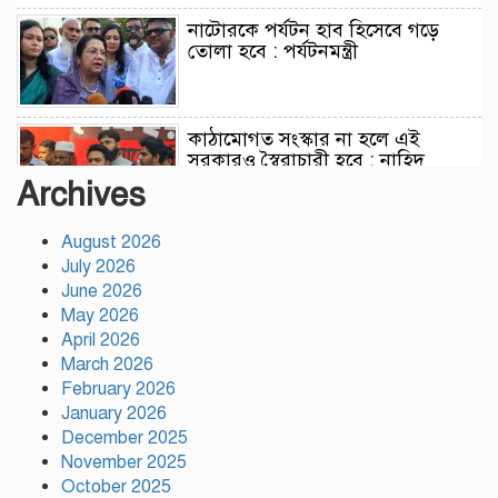
নাটোরকে পর্যটন হাব হিসেবে গড়ে
তোলা হবে : পর্যটনমন্ত্রী
কাঠামোগত সংস্কার না হলে এই
সরকারও স্বৈরাচারী হবে : নাহিদ
ইসলাম
Archives
August 2026
সাকিবকে দেশে ফেরানো নিয়ে আগের
July 2026
অবস্থান থেকে সরে গেলেন ক্রীড়া
প্রতিমন্ত্রী
June 2026
May 2026
April 2026
বৃক্ষরোপণে পরিবেশের ভারসাম্য ও
March 2026
সমৃদ্ধ বাংলাদেশ গড়ার ডাক:
February 2026
পিরোজপুরে বৃক্ষমেলা উদ্বোধন
January 2026
December 2025
November 2025
নতুন কোনো ফ্যাসিবাদকে মাথাচাড়া
দিয়ে উঠতে দেওয়া হবে না: ছাত্র
October 2025