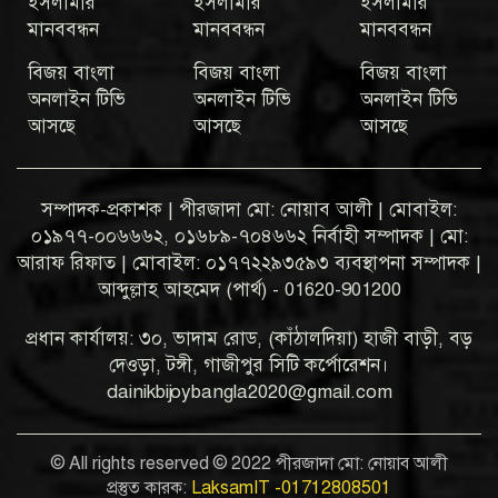
ইসলামীর
ইসলামীর
ইসলামীর
মানববন্ধন
মানববন্ধন
মানববন্ধন
বিজয় বাংলা
বিজয় বাংলা
বিজয় বাংলা
অনলাইন টিভি
অনলাইন টিভি
অনলাইন টিভি
আসছে
আসছে
আসছে
সম্পাদক-প্রকাশক | পীরজাদা মো: নোয়াব আলী | মোবাইল:
০১৯৭৭-০০৬৬৬২, ০১৬৮৯-৭০৪৬৬২ নির্বাহী সম্পাদক | মো:
আরাফ রিফাত | মোবাইল: ০১৭৭২২৯৩৫৯৩ ব্যবস্থাপনা সম্পাদক |
আব্দুল্লাহ আহমেদ (পার্থ) - 01620-901200
প্রধান কার্যালয়: ৩০, ভাদাম রোড, (কাঁঠালদিয়া) হাজী বাড়ী, বড়
দেওড়া, টঙ্গী, গাজীপুর সিটি কর্পোরেশন।
dainikbijoybangla2020@gmail.com
© All rights reserved © 2022 পীরজাদা মো: নোয়াব আলী
প্রস্তুত কারক:
LaksamIT -01712808501