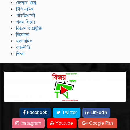
জেলার খবর
টিভি নাটক
পাঁচমিশালী
প্রথম ফিচার
বিজ্ঞান ও প্রযুক্তি
বিনোদন
মঞ্চ নাটক
রাজনীতি
শিক্ষা
Facebook
Twitter
Linkedin
Instagram
Youtube
Google Plus