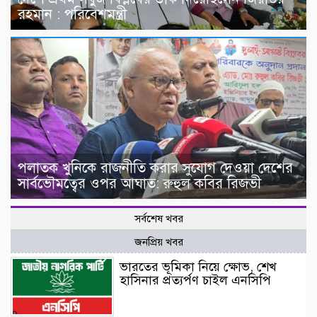
রহমান : পরিবেশমন্ত্রী
পলাতক খুনিকে রাজনীতি করার সুযোগ দেওয়া দেশের
সার্বভৌমত্বের ওপর আঘাত: রুহুল কবির রিজভী
সর্বশেষ খবর
জনপ্রিয় খবর
ভারতের ভূমিকা নিয়ে ক্ষোভ, শেখ
হাসিনার প্রত্যর্পণ চাইল এনসিপি