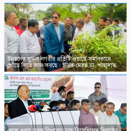
উন্নয়নের সুফল নগরীর প্রতিটি ওয়ার্ডে সমানভাবে
পৌঁছে দিতে কাজ করছে : চসিক মেয়র ডা. শাহাদাত
দেশে প্রথম সবুজ বিপ্লবের ডাক দিয়েছিলেন জিয়াউর