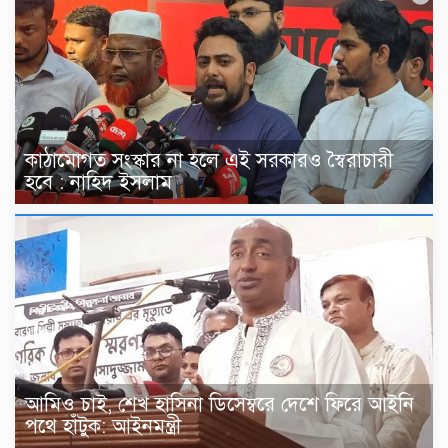
কাঠামোগত সংস্কার না হলে এই সরকারও স্বৈরাচারী
হবে : নাহিদ ইসলাম
আমিও চাই, শেখ হাসিনা ডিসেম্বরে দেশে ফিরে আইনি
পথে হাঁটুক: আইনমন্ত্রী