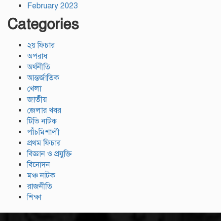
February 2023
Categories
২য় ফিচার
অপরাধ
অর্থনীতি
আন্তর্জাতিক
খেলা
জাতীয়
জেলার খবর
টিভি নাটক
পাঁচমিশালী
প্রথম ফিচার
বিজ্ঞান ও প্রযুক্তি
বিনোদন
মঞ্চ নাটক
রাজনীতি
শিক্ষা