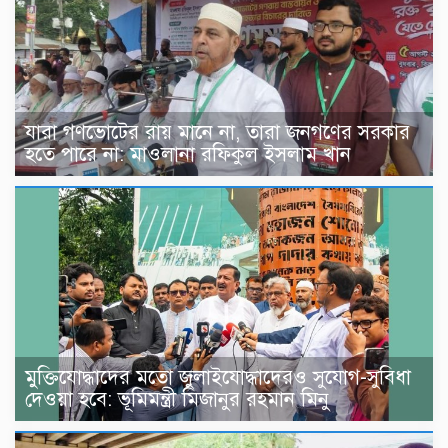
যারা গণভোটের রায় মানে না, তারা জনগণের সরকার
হতে পারে না: মাওলানা রফিকুল ইসলাম খান
মুক্তিযোদ্ধাদের মতো জুলাইযোদ্ধাদেরও সুযোগ-সুবিধা
দেওয়া হবে: ভূমিমন্ত্রী মিজানুর রহমান মিনু