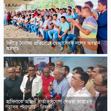
টঙ্গীতে নৈরাজ্য প্রতিরোধে স্বেচ্ছাসেবক দলের অবস্থান
কর্মসূচি
হাসিনাকে অডিও বার্তার সুযোগ দেওয়া ভারতের
‘ডাবল স্ট্যান্ডার্ড’: রিজভী